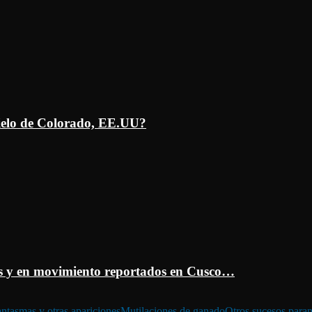
ielo de Colorado, EE.UU?
 y en movimiento reportados en Cusco…
ntasmas y otras apariciones
Mutilaciones de ganado
Otros sucesos para