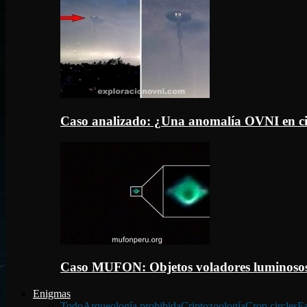
Caso analizado: ¿Una anomalía OVNI en c
Caso MUFON: Objetos voladores luminosos
Enigmas
Todo
Arqueología prohibida
Criptozoología
Crop circles
Fa