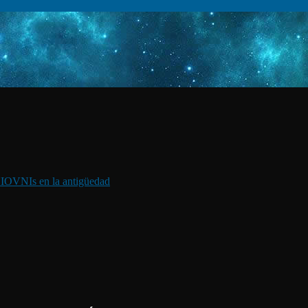
I
OVNIs en la antigüedad