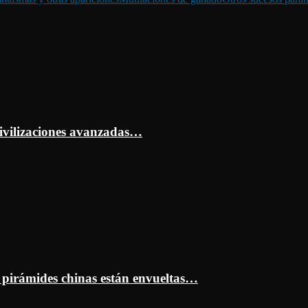
ivilizaciones avanzadas…
s pirámides chinas están envueltas…