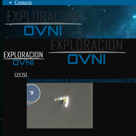
Contacto
Exploración OVNI
OVNI
Todo
Avistamientos de extraterrestres
Avistamientos OVN