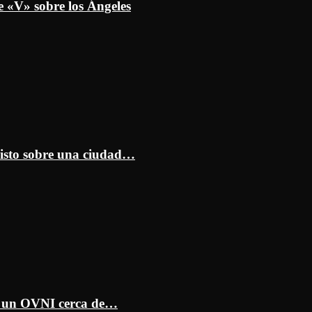
e «V» sobre los Ángeles
isto sobre una ciudad…
ar un OVNI cerca de…