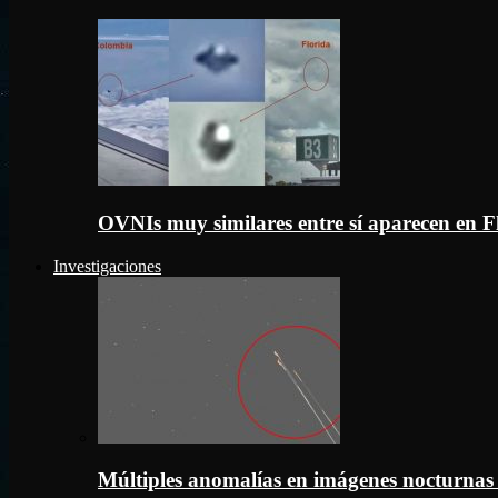
OVNIs muy similares entre sí aparecen en 
Investigaciones
Múltiples anomalías en imágenes nocturnas