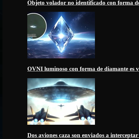
Objeto volador no identificado con forma d
OVNI luminoso con forma de diamante es v
Dos aviones caza son enviados a intercept