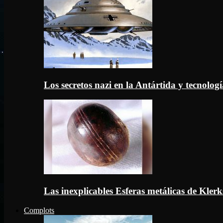
Los secretos nazi en la Antártida y tecnologí
Las inexplicables Esferas metálicas de Kler
Complots