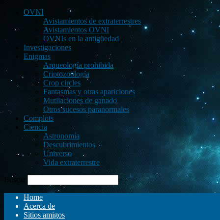
OVNI
Avistamientos de extraterrestres
Avistamientos OVNI
OVNIs en la antigüedad
Investigaciones
Enigmas
Arqueología prohibida
Criptozoología
Crop circles
Fantasmas y otras apariciones
Mutilaciones de ganado
Otros sucesos paranormales
Complots
Ciencia
Astronomía
Descubrimientos
Universo
Vida extraterrestre
Buscar
Home
Acerca de
Sitios amigos