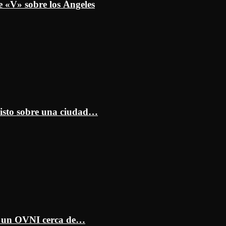
e «V» sobre los Ángeles
isto sobre una ciudad…
ar un OVNI cerca de…