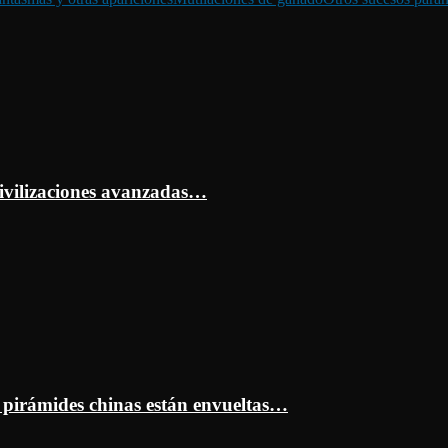
ivilizaciones avanzadas…
s pirámides chinas están envueltas…