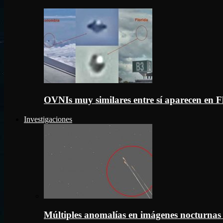
OVNIs muy similares entre sí aparecen en 
Investigaciones
Múltiples anomalías en imágenes nocturnas