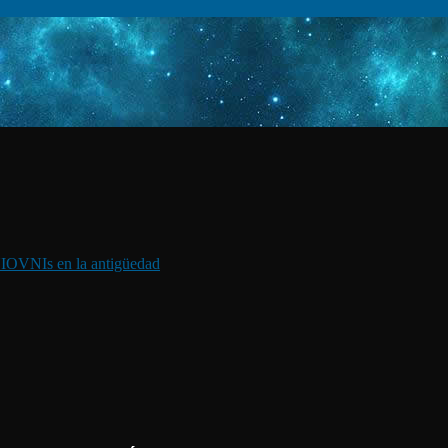
I
OVNIs en la antigüedad