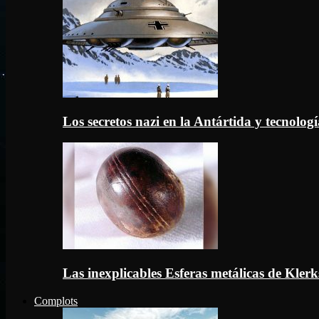
Los secretos nazi en la Antártida y tecnologí
Las inexplicables Esferas metálicas de Kler
Complots