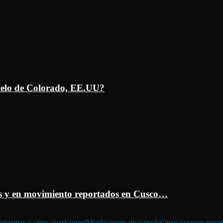
ielo de Colorado, EE.UU?
 y en movimiento reportados en Cusco…
ntasmas y otras apariciones
Mutilaciones de ganado
Otros sucesos para