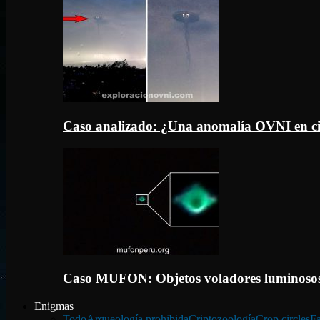
Caso analizado: ¿Una anomalía OVNI en c
Caso MUFON: Objetos voladores luminosos
Enigmas
Todo
Arqueología prohibida
Criptozoología
Crop circles
Fa