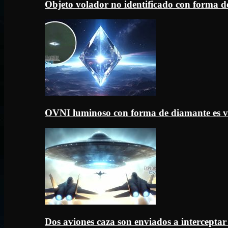
Objeto volador no identificado con forma d
OVNI luminoso con forma de diamante es v
Dos aviones caza son enviados a intercept