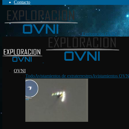
Contacto
Exploración OVNI
OVNI
Todo
Avistamientos de extraterrestres
Avistamientos OVN