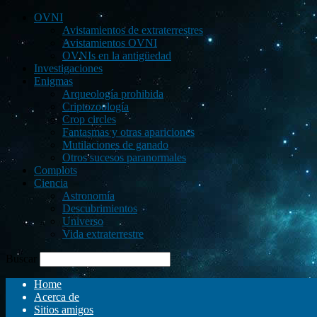
OVNI
Avistamientos de extraterrestres
Avistamientos OVNI
OVNIs en la antigüedad
Investigaciones
Enigmas
Arqueología prohibida
Criptozoología
Crop circles
Fantasmas y otras apariciones
Mutilaciones de ganado
Otros sucesos paranormales
Complots
Ciencia
Astronomía
Descubrimientos
Universo
Vida extraterrestre
Buscar
Home
Acerca de
Sitios amigos