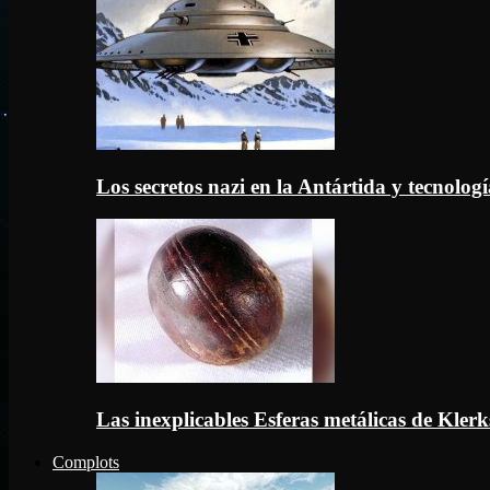
Los secretos nazi en la Antártida y tecnologí
Las inexplicables Esferas metálicas de Kler
Complots