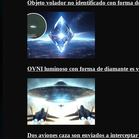
Objeto volador no identificado con forma d
OVNI luminoso con forma de diamante es v
Dos aviones caza son enviados a intercept