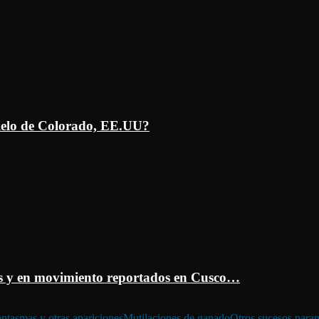
ielo de Colorado, EE.UU?
 y en movimiento reportados en Cusco…
ntasmas y otras apariciones
Mutilaciones de ganado
Otros sucesos para