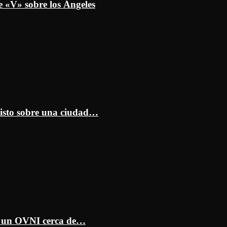
e «V» sobre los Ángeles
isto sobre una ciudad…
ar un OVNI cerca de…