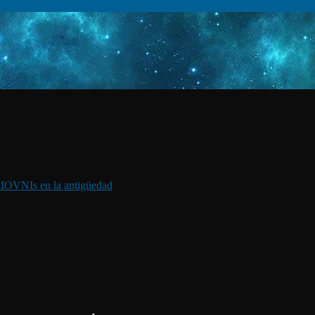
I
OVNIs en la antigüedad