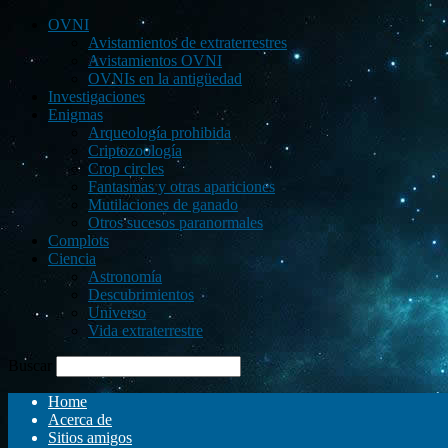
OVNI
Avistamientos de extraterrestres
Avistamientos OVNI
OVNIs en la antigüedad
Investigaciones
Enigmas
Arqueología prohibida
Criptozoología
Crop circles
Fantasmas y otras apariciones
Mutilaciones de ganado
Otros sucesos paranormales
Complots
Ciencia
Astronomía
Descubrimientos
Universo
Vida extraterrestre
Buscar
Home
Acerca de
Sitios amigos