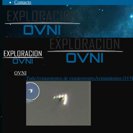
Contacto
Exploración OVNI
OVNI
Todo
Avistamientos de extraterrestres
Avistamientos OVN