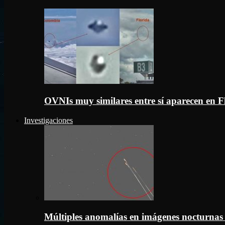
OVNIs muy similares entre sí aparecen en 
Investigaciones
Múltiples anomalías en imágenes nocturnas