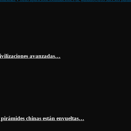
ivilizaciones avanzadas…
s pirámides chinas están envueltas…