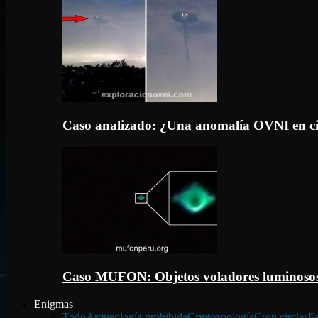
Caso analizado: ¿Una anomalía OVNI en c
Caso MUFON: Objetos voladores luminosos
Enigmas
Todo
Arqueología prohibida
Criptozoología
Crop circles
Fa