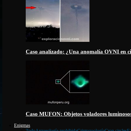
Caso analizado: ¿Una anomalía OVNI en c
Caso MUFON: Objetos voladores luminosos
Enigmas
Todo
Arqueología prohibida
Criptozoología
Crop circles
Fa