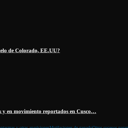
ielo de Colorado, EE.UU?
 y en movimiento reportados en Cusco…
ntasmas y otras apariciones
Mutilaciones de ganado
Otros sucesos para