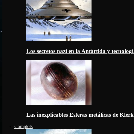
Los secretos nazi en la Antártida y tecnologí
Las inexplicables Esferas metálicas de Kler
Complots