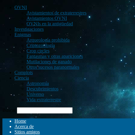
OVNI
Avistamientos de extraterrestres
Avistamientos OVNI
OVNIs en la antigüedad
Investigaciones
Enigmas
Arqueología prohibida
Criptozoología
Crop circles
Fantasmas y otras apariciones
Mutilaciones de ganado
Otros sucesos paranormales
Complots
Ciencia
Astronomía
Descubrimientos
Universo
Vida extraterrestre
Buscar
Home
Acerca de
Sitios amigos