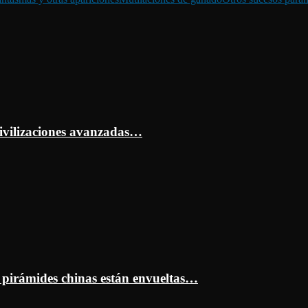
ivilizaciones avanzadas…
s pirámides chinas están envueltas…