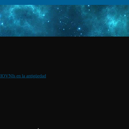
I
OVNIs en la antigüedad