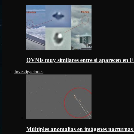
OVNIs muy similares entre sí aparecen en 
Investigaciones
Múltiples anomalías en imágenes nocturnas