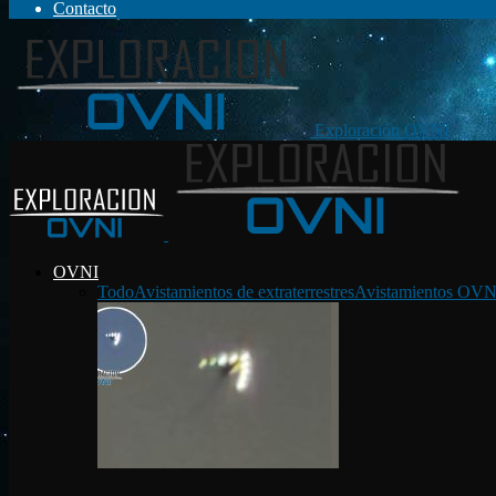
Contacto
Exploración OVNI
OVNI
Todo
Avistamientos de extraterrestres
Avistamientos OVN