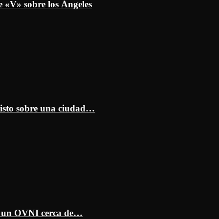
e «V» sobre los Ángeles
isto sobre una ciudad…
ar un OVNI cerca de…