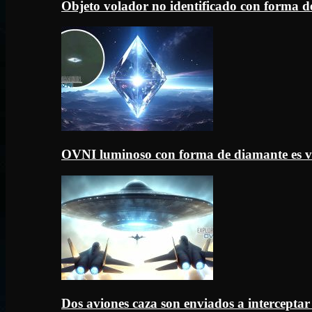
Objeto volador no identificado con forma d
OVNI luminoso con forma de diamante es v
Dos aviones caza son enviados a intercept