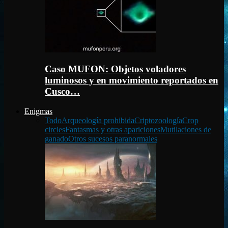
Caso MUFON: Objetos voladores
luminosos y en movimiento reportados en
Cusco…
Enigmas
Todo
Arqueología prohibida
Criptozoología
Crop
circles
Fantasmas y otras apariciones
Mutilaciones de
ganado
Otros sucesos paranormales