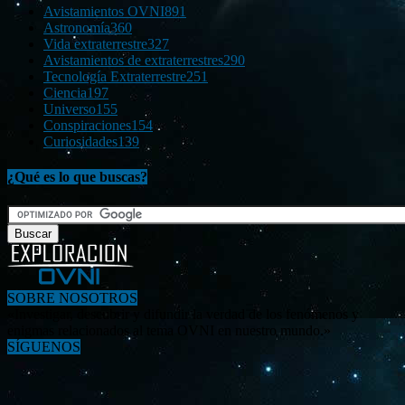
Avistamientos OVNI
891
Astronomía
360
Vida extraterrestre
327
Avistamientos de extraterrestres
290
Tecnología Extraterrestre
251
Ciencia
197
Universo
155
Conspiraciones
154
Curiosidades
139
¿Qué es lo que buscas?
SOBRE NOSOTROS
«Investigar, descubrir y difundir la verdad de los fenómenos y
enigmas relacionados al tema OVNI en nuestro mundo.»
SÍGUENOS