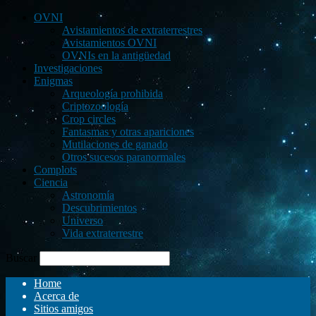
OVNI
Avistamientos de extraterrestres
Avistamientos OVNI
OVNIs en la antigüedad
Investigaciones
Enigmas
Arqueología prohibida
Criptozoología
Crop circles
Fantasmas y otras apariciones
Mutilaciones de ganado
Otros sucesos paranormales
Complots
Ciencia
Astronomía
Descubrimientos
Universo
Vida extraterrestre
Buscar
Home
Acerca de
Sitios amigos