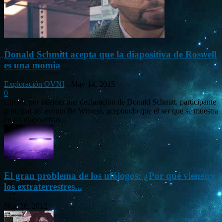
Donald Schmitt acepta que la diapositiva de Roswell
es una momia
Exploración OVNI
-
May 14, 2015
0
Circula por internet una declaración de Donald Schmitt, participante
principal del evento Be Witness, aceptando que el ser que se muestra
en las diapositivas...
El gran problema de los ufólogos: ¿Por qué vienen
los extraterrestres...
Nov 26, 2012