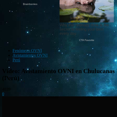
Fenómeno OVNI
Avistamientos OVNI
Perú
Vídeo: Avistamiento OVNI en Chulucanas
(Perú)
4039
0