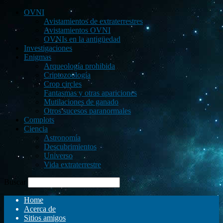
OVNI
Avistamientos de extraterrestres
Avistamientos OVNI
OVNIs en la antigüedad
Investigaciones
Enigmas
Arqueología prohibida
Criptozoología
Crop circles
Fantasmas y otras apariciones
Mutilaciones de ganado
Otros sucesos paranormales
Complots
Ciencia
Astronomía
Descubrimientos
Universo
Vida extraterrestre
Buscar
Home
Acerca de
Sitios amigos