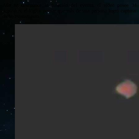
Aún se desconoce la duración del evento, el vídeo posee 34
segundos; el lógico pensar que más de una persona logró capturar
dicho avistamiento.