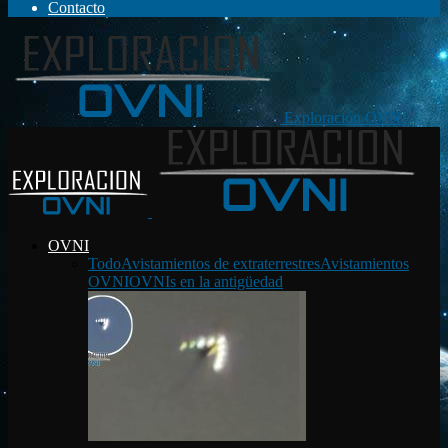
Contacto
Exploración OVNI
OVNI
Todo
Avistamientos de extraterrestres
Avistamientos
OVNI
OVNIs en la antigüedad