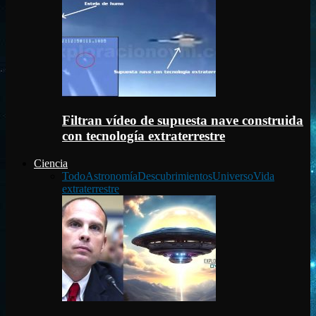
Filtran vídeo de supuesta nave construida
con tecnología extraterrestre
Ciencia
Todo
Astronomía
Descubrimientos
Universo
Vida
extraterrestre