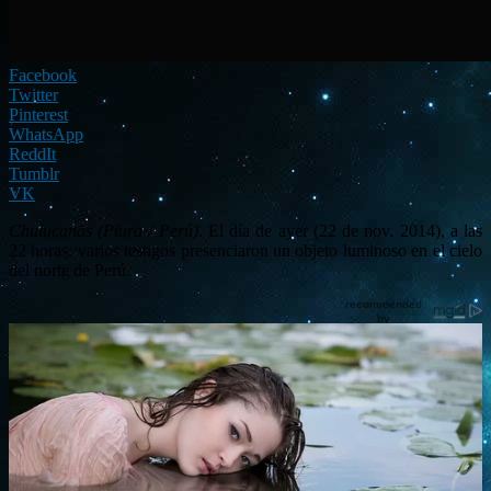
Facebook
Twitter
Pinterest
WhatsApp
ReddIt
Tumblr
VK
Chulucanas (Piura / Perú)
. El día de ayer (22 de nov. 2014), a las
22 horas, varios testigos presenciaron un objeto luminoso en el cielo
del norte de Perú.