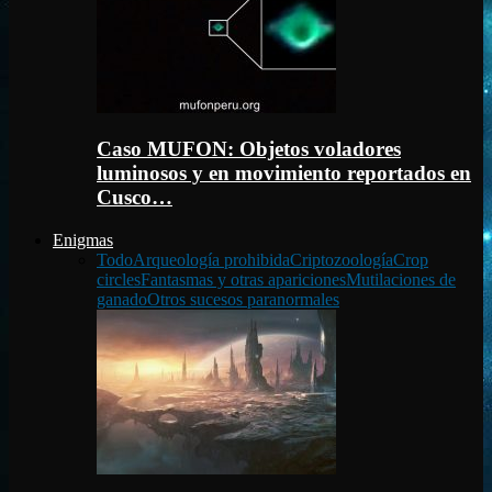
Caso MUFON: Objetos voladores
luminosos y en movimiento reportados en
Cusco…
Enigmas
Todo
Arqueología prohibida
Criptozoología
Crop
circles
Fantasmas y otras apariciones
Mutilaciones de
ganado
Otros sucesos paranormales