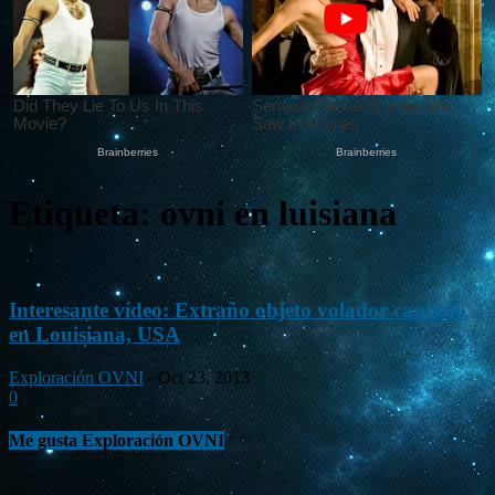
Etiqueta: ovni en luisiana
Interesante vídeo: Extraño objeto volador captado
en Louisiana, USA
Exploración OVNI
-
Oct 23, 2013
0
Me gusta Exploración OVNI