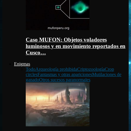
Caso MUFON: Objetos voladores
luminosos y en movimiento reportados en
Cusco…
Enigmas
Todo
Arqueología prohibida
Criptozoología
Crop
circles
Fantasmas y otras apariciones
Mutilaciones de
ganado
Otros sucesos paranormales