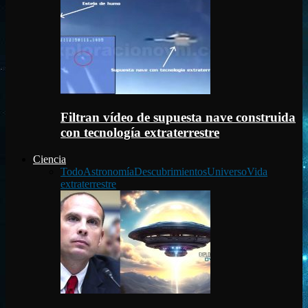
Filtran vídeo de supuesta nave construida
con tecnología extraterrestre
Ciencia
Todo
Astronomía
Descubrimientos
Universo
Vida
extraterrestre