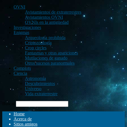
OVNI
Avistamientos de extraterrestres
Avistamientos OVNI
OVNIs en la antigüedad
Investigaciones
Enigmas
Arqueología prohibida
Criptozoología
Crop circles
Fantasmas y otras apariciones
Mutilaciones de ganado
Otros sucesos paranormales
Complots
Ciencia
Astronomía
Descubrimientos
Universo
Vida extraterrestre
Buscar
Home
Acerca de
Sitios amigos