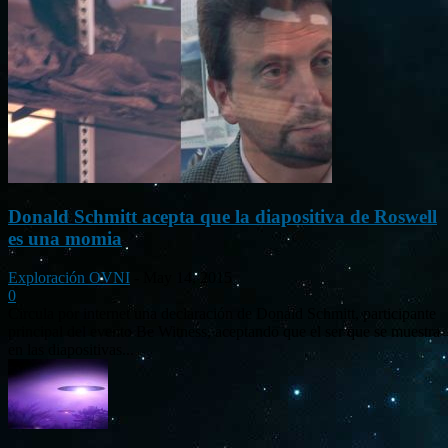
Donald Schmitt acepta que la diapositiva de Roswell
es una momia
Exploración OVNI
-
May 14, 2015
0
Circula por internet una declaración de Donald Schmitt, participante
principal del evento Be Witness, aceptando que el ser que se muestra
en las diapositivas...