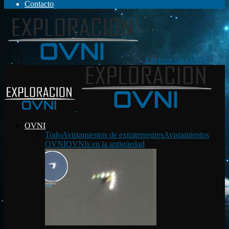
Contacto
Exploración OVNI
OVNI
Todo
Avistamientos de extraterrestres
Avistamientos
OVNI
OVNIs en la antigüedad