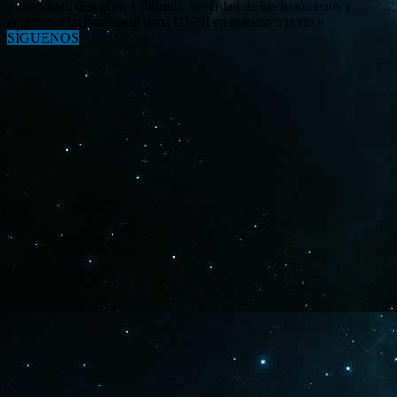
«Investigar, descubrir y difundir la verdad de los fenómenos y
enigmas relacionados al tema OVNI en nuestro mundo.»
SÍGUENOS