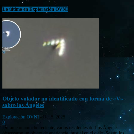
Lo último en Exploración OVNI
Objeto volador no identificado con forma de «V»
sobre los Ángeles
Exploración OVNI
-
Oct 5, 2025
0
Durante una noche reciente, varios residentes de Los Ángeles
observaron un objeto de apariencia inusual en el cielo. Según los