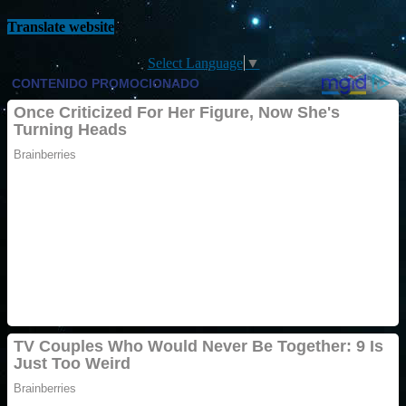
Translate website
Select Language
▼