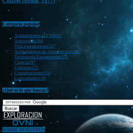
Colares (Brasil, 1977)
Ene 21, 2012
Categoría popular
Avistamientos OVNI
891
Astronomía
360
Vida extraterrestre
327
Avistamientos de extraterrestres
290
Tecnología Extraterrestre
251
Ciencia
197
Universo
155
Conspiraciones
154
Curiosidades
139
¿Qué es lo que buscas?
SOBRE NOSOTROS