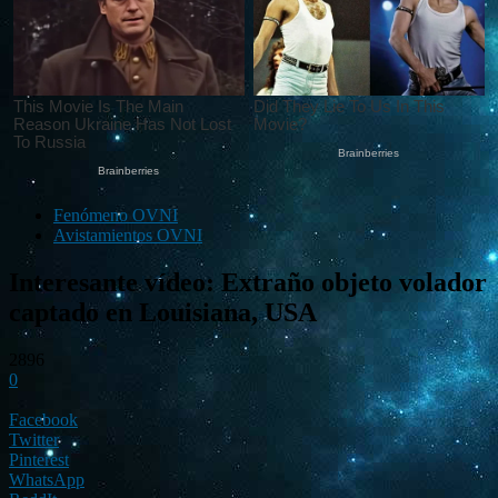
Fenómeno OVNI
Avistamientos OVNI
Interesante vídeo: Extraño objeto volador
captado en Louisiana, USA
2896
0
Facebook
Twitter
Pinterest
WhatsApp