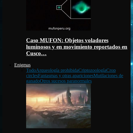
Caso MUFON: Objetos voladores
luminosos y en movimiento reportados en
Cusco…
Enigmas
Todo
Arqueología prohibida
Criptozoología
Crop
circles
Fantasmas y otras apariciones
Mutilaciones de
ganado
Otros sucesos paranormales