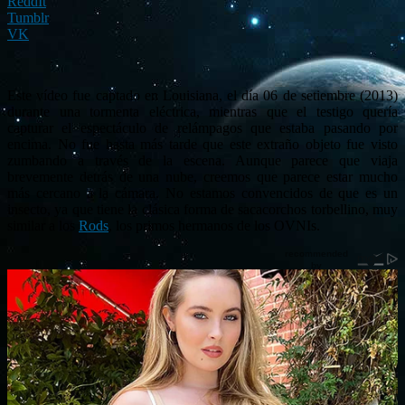
ReddIt
Tumblr
VK
Este vídeo fue captado en Louisiana, el día 06 de setiembre (2013)
durante una tormenta eléctrica, mientras que el testigo quería
capturar el espectáculo de relámpagos que estaba pasando por
encima. No fue hasta más tarde que este extraño objeto fue visto
zumbando a través de la escena. Aunque parece que viaja
brevemente detrás de una nube, creemos que parece estar mucho
más cercano a la cámara. No estamos convencidos de que es un
insecto, ya que tiene la clásica forma de sacacorchos torbellino, muy
similar a los
Rods
, los primos hermanos de los OVNIs.