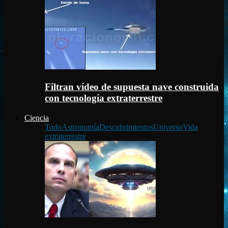
Filtran vídeo de supuesta nave construida
con tecnología extraterrestre
Ciencia
Todo
Astronomía
Descubrimientos
Universo
Vida
extraterrestre