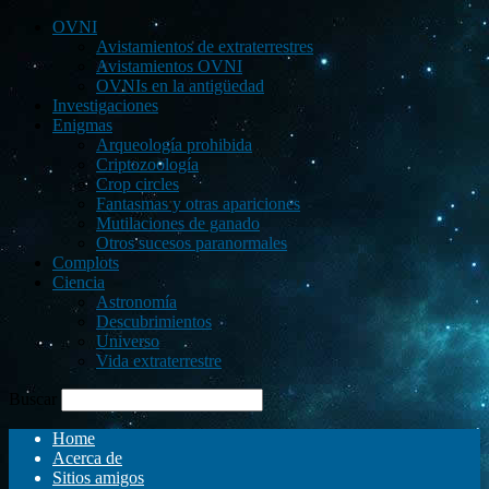
OVNI
Avistamientos de extraterrestres
Avistamientos OVNI
OVNIs en la antigüedad
Investigaciones
Enigmas
Arqueología prohibida
Criptozoología
Crop circles
Fantasmas y otras apariciones
Mutilaciones de ganado
Otros sucesos paranormales
Complots
Ciencia
Astronomía
Descubrimientos
Universo
Vida extraterrestre
Buscar
Home
Acerca de
Sitios amigos