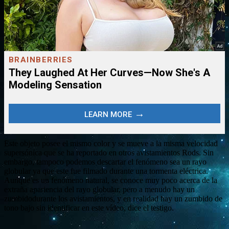
Este objeto posee el mismo color y se mueve a la misma velocidad
supersónica que se ha reportado en otros avistamientos Rods. Sin
embargo, tampoco podemos descartar el fenómeno sea un rayo
globular ya que este fue filmado durante una tormenta eléctrica.
Aunque es un fenómeno natural, se conoce muy poco acerca de la
extraña apariencia del rayo globular, pero a menudo hay un
zumbidodurante los avistamientos, y en realidad hay un zumbido de
tono bajo sin identificar en este vídeo, dice el testigo.