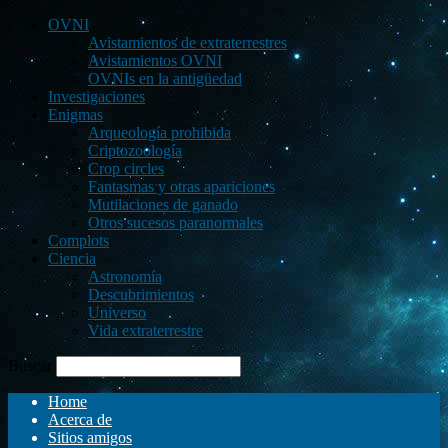
OVNI
Avistamientos de extraterrestres
Avistamientos OVNI
OVNIs en la antigüedad
Investigaciones
Enigmas
Arqueología prohibida
Criptozoología
Crop circles
Fantasmas y otras apariciones
Mutilaciones de ganado
Otros sucesos paranormales
Complots
Ciencia
Astronomía
Descubrimientos
Universo
Vida extraterrestre
Buscar
Home
Acerca de
Sitios amigos