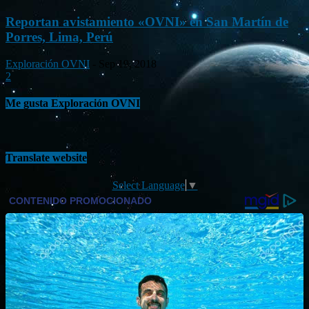
Reportan avistamiento «OVNI» en San Martín de
Porres, Lima, Perú
Exploración OVNI
-
Sep 19, 2018
2
Me gusta Exploración OVNI
Translate website
Select Language
▼