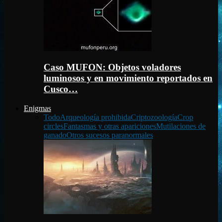
Caso MUFON: Objetos voladores
luminosos y en movimiento reportados en
Cusco…
Enigmas
Todo
Arqueología prohibida
Criptozoología
Crop
circles
Fantasmas y otras apariciones
Mutilaciones de
ganado
Otros sucesos paranormales