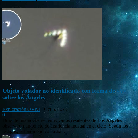
Objeto volador no identificado con forma de «V»
sobre los Ángeles
Exploración OVNI
-
Oct 5, 2025
0
Durante una noche reciente, varios residentes de Los Ángeles
observaron un objeto de apariencia inusual en el cielo. Según los
testigos, el fenómeno consistía...