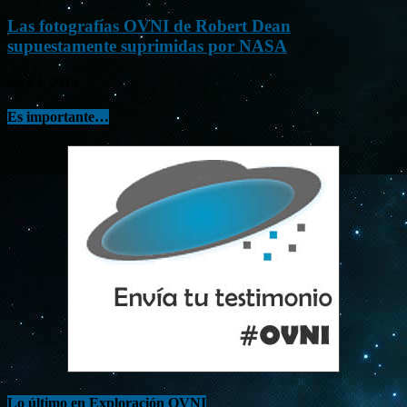
Las fotografías OVNI de Robert Dean
supuestamente suprimidas por NASA
Jul 23, 2015
Es importante…
Lo último en Exploración OVNI