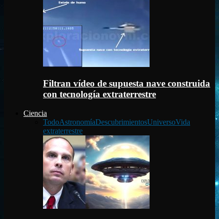
Filtran vídeo de supuesta nave construida
con tecnología extraterrestre
Ciencia
Todo
Astronomía
Descubrimientos
Universo
Vida
extraterrestre