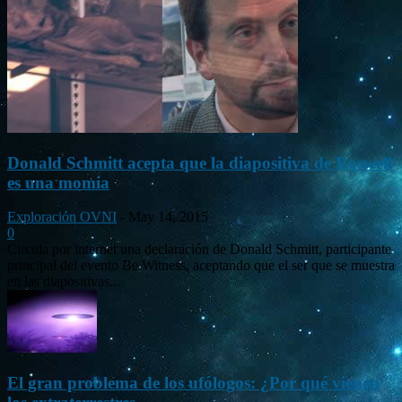
Donald Schmitt acepta que la diapositiva de Roswell
es una momia
Exploración OVNI
-
May 14, 2015
0
Circula por internet una declaración de Donald Schmitt, participante
principal del evento Be Witness, aceptando que el ser que se muestra
en las diapositivas...
El gran problema de los ufólogos: ¿Por qué vienen