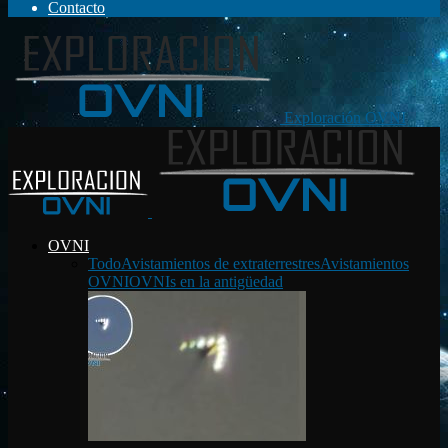
Contacto
Exploración OVNI
OVNI
Todo
Avistamientos de extraterrestres
Avistamientos
OVNI
OVNIs en la antigüedad