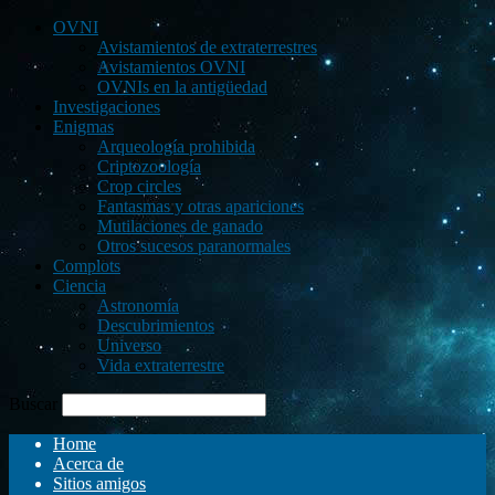
OVNI
Avistamientos de extraterrestres
Avistamientos OVNI
OVNIs en la antigüedad
Investigaciones
Enigmas
Arqueología prohibida
Criptozoología
Crop circles
Fantasmas y otras apariciones
Mutilaciones de ganado
Otros sucesos paranormales
Complots
Ciencia
Astronomía
Descubrimientos
Universo
Vida extraterrestre
Buscar
Home
Acerca de
Sitios amigos