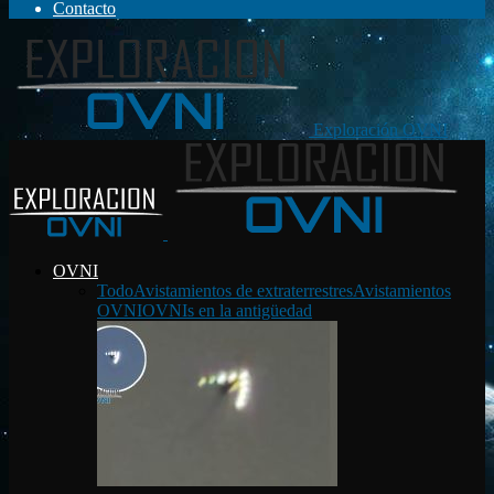
Contacto
Exploración OVNI
OVNI
Todo
Avistamientos de extraterrestres
Avistamientos
OVNI
OVNIs en la antigüedad