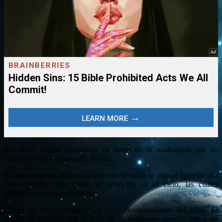
Las luces fueron registradas en horas de la madrugada por un
ciudadano del mencionado distrito.
En las imágenes registradas por esta persona se logran apreciar dos
luces extrañas que hacen su aparición en el cielo, las cuales
parpadeaban constantemente.
Luego de unos instantes, las luces desaparecieron del cielo. El
testigo no descarta que se trata de un fenómeno inexplicable o un