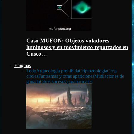
Caso MUFON: Objetos voladores
luminosos y en movimiento reportados en
Cusco…
Enigmas
Todo
Arqueología prohibida
Criptozoología
Crop
circles
Fantasmas y otras apariciones
Mutilaciones de
ganado
Otros sucesos paranormales