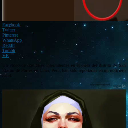
Facebook
Twitter
Pinterest
WhatsApp
ReddIt
Tumblr
VK
Un vídeo de dos luces intermitentes en el cielo del distrito de San
Martín de Porres en Lima, Perú, han sido reportadas en un noticiero
local.