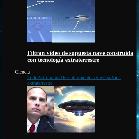
Filtran vídeo de supuesta nave construida
con tecnología extraterrestre
Ciencia
Todo
Astronomía
Descubrimientos
Universo
Vida
extraterrestre