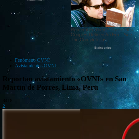
Fenómeno OVNI
Avistamientos OVNI
Reportan avistamiento «OVNI» en San
Martín de Porres, Lima, Perú
3418
2