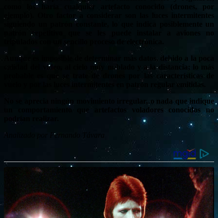
como los haría cualquier artefacto conocido (drones, por
ejemplo). Otro factor a considerar son las luces intermitentes
siguiendo un patrón constante, lo que indica posiblemente un
patrón repetitivo que se les puede instalar a aviones no
tripulados con un sencillo proceso de electrónica.
Aunque es imposible de determinar más datos, debido a la poca
calidad del vídeo, al cielo muy nublado y a la distancia; lo más
probable es que se trate de drones por las características de
vuelo y por las luces intermitentes en patrón regular emitidas.
No se aprecia ningún movimiento irregular, o nada que indique
un comportamiento que artefactos voladores conocidos no
podrían realizar.
Analizado por Fernando Távara