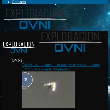
Contacto
Exploración OVNI
OVNI
Todo
Avistamientos de extraterrestres
Avistamientos
OVNI
OVNIs en la antigüedad