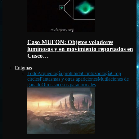
Caso MUFON: Objetos voladores
luminosos y en movimiento reportados en
Cusco…
Enigmas
Todo
Arqueología prohibida
Criptozoología
Crop
circles
Fantasmas y otras apariciones
Mutilaciones de
ganado
Otros sucesos paranormales