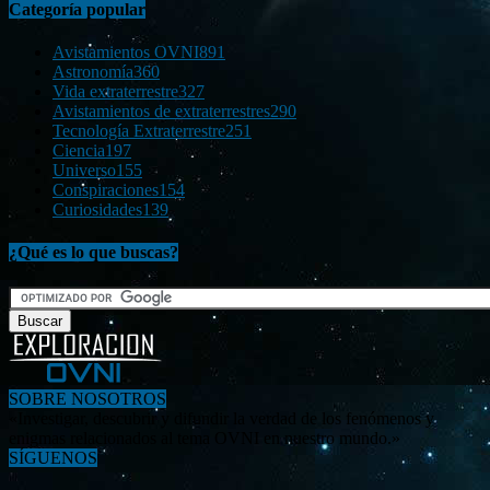
Categoría popular
Avistamientos OVNI
891
Astronomía
360
Vida extraterrestre
327
Avistamientos de extraterrestres
290
Tecnología Extraterrestre
251
Ciencia
197
Universo
155
Conspiraciones
154
Curiosidades
139
¿Qué es lo que buscas?
SOBRE NOSOTROS
«Investigar, descubrir y difundir la verdad de los fenómenos y
enigmas relacionados al tema OVNI en nuestro mundo.»
SÍGUENOS