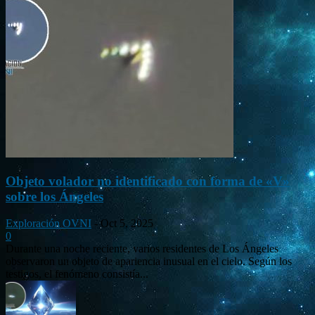
Objeto volador no identificado con forma de «V»
sobre los Ángeles
Exploración OVNI
-
Oct 5, 2025
0
Durante una noche reciente, varios residentes de Los Ángeles
observaron un objeto de apariencia inusual en el cielo. Según los
testigos, el fenómeno consistía...