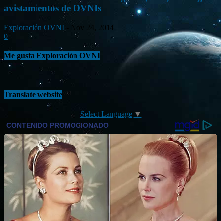
avistamientos de OVNIs
Exploración OVNI
-
Nov 24, 2014
0
Me gusta Exploración OVNI
Translate website
Select Language
▼