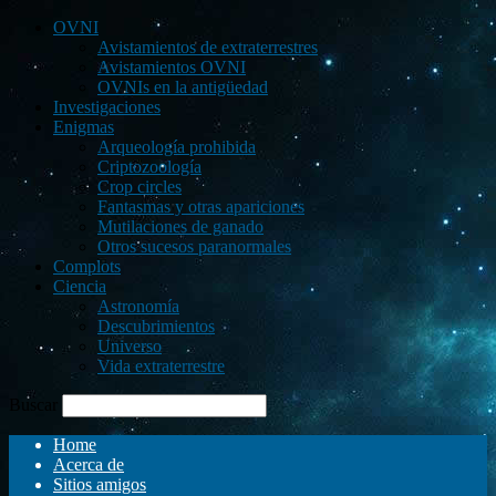
OVNI
Avistamientos de extraterrestres
Avistamientos OVNI
OVNIs en la antigüedad
Investigaciones
Enigmas
Arqueología prohibida
Criptozoología
Crop circles
Fantasmas y otras apariciones
Mutilaciones de ganado
Otros sucesos paranormales
Complots
Ciencia
Astronomía
Descubrimientos
Universo
Vida extraterrestre
Buscar
Home
Acerca de
Sitios amigos