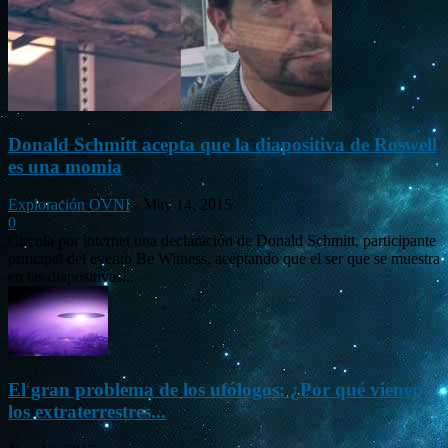
Donald Schmitt acepta que la diapositiva de Roswell
es una momia
Exploración OVNI
-
May 14, 2015
0
Circula por internet una declaración de Donald Schmitt, participante
principal del evento Be Witness, aceptando que el ser que se muestra
en las diapositivas...
El gran problema de los ufólogos: ¿Por qué vienen
los extraterrestres...