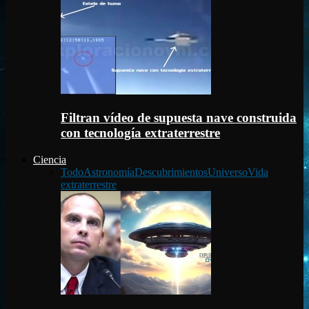
Filtran vídeo de supuesta nave construida
con tecnología extraterrestre
Ciencia
Todo
Astronomía
Descubrimientos
Universo
Vida
extraterrestre