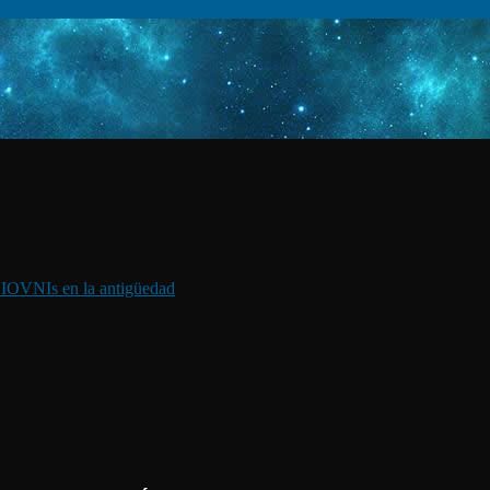
I
OVNIs en la antigüedad