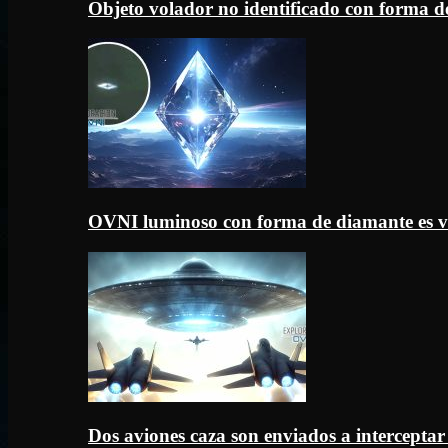
Objeto volador no identificado con forma d
OVNI luminoso con forma de diamante es v
Dos aviones caza son enviados a intercept