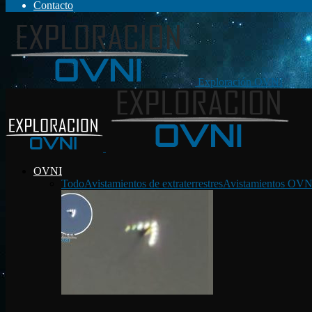
Contacto
Exploración OVNI
OVNI
Todo
Avistamientos de extraterrestres
Avistamientos OVN