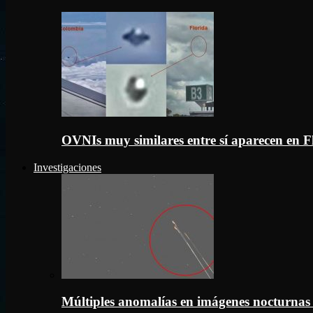
OVNIs muy similares entre sí aparecen en 
Investigaciones
Múltiples anomalías en imágenes nocturnas