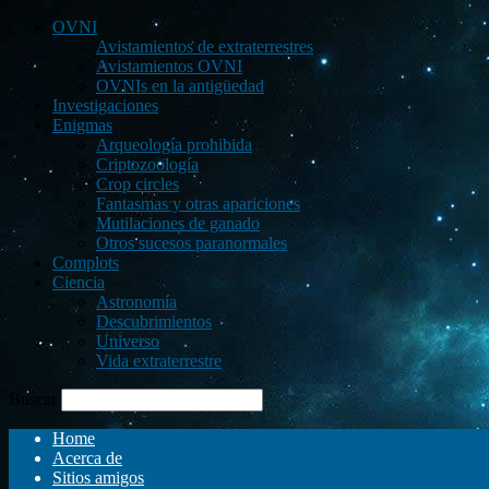
OVNI
Avistamientos de extraterrestres
Avistamientos OVNI
OVNIs en la antigüedad
Investigaciones
Enigmas
Arqueología prohibida
Criptozoología
Crop circles
Fantasmas y otras apariciones
Mutilaciones de ganado
Otros sucesos paranormales
Complots
Ciencia
Astronomía
Descubrimientos
Universo
Vida extraterrestre
Buscar
Home
Acerca de
Sitios amigos