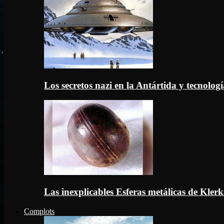
Los secretos nazi en la Antártida y tecnologí
Las inexplicables Esferas metálicas de Kler
Complots