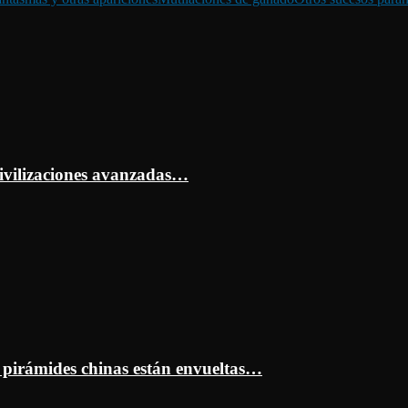
ivilizaciones avanzadas…
s pirámides chinas están envueltas…