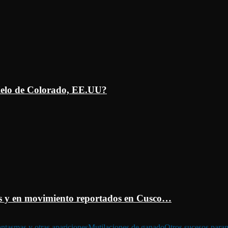
ielo de Colorado, EE.UU?
 y en movimiento reportados en Cusco…
ntasmas y otras apariciones
Mutilaciones de ganado
Otros sucesos para