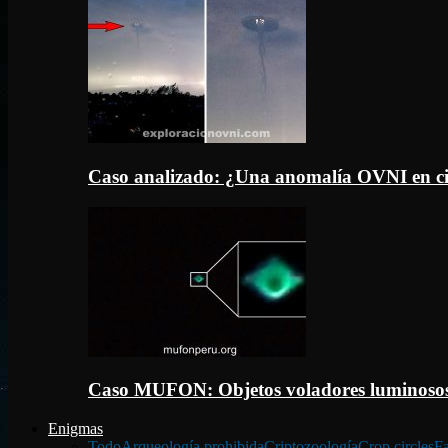
Caso analizado: ¿Una anomalía OVNI en c
Caso MUFON: Objetos voladores luminosos
Enigmas
Todo
Arqueología prohibida
Criptozoología
Crop circles
Fa