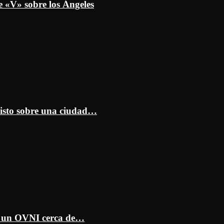
e «V» sobre los Ángeles
isto sobre una ciudad…
ar un OVNI cerca de…