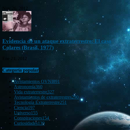
Nov 26, 2012
Evidencia de un ataque extraterrestre: El caso
Colares (Brasil, 1977)
Ene 21, 2012
Categoría popular
Avistamientos OVNI
891
Astronomía
360
Vida extraterrestre
327
Avistamientos de extraterrestres
290
Tecnología Extraterrestre
251
Ciencia
197
Universo
155
Conspiraciones
154
Curiosidades
139