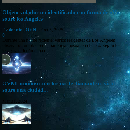
Objeto volador no identificado con forma de «V»
sobre los Ángeles
Exploración OVNI
-
Oct 5, 2025
0
Durante una noche reciente, varios residentes de Los Ángeles
observaron un objeto de apariencia inusual en el cielo. Según los
testigos, el fenómeno consistía...
OVNI luminoso con forma de diamante es visto
sobre una ciudad...
Mar 31, 2024