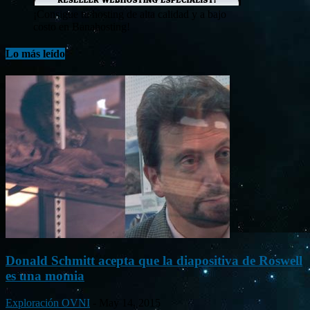
¡Consigue tu hosting de alta calidad y a bajo
costo en Banahosting!
Lo más leído
Donald Schmitt acepta que la diapositiva de Roswell
es una momia
Exploración OVNI
-
May 14, 2015