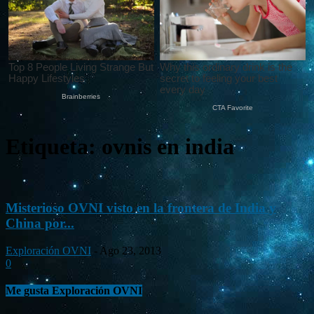
Etiqueta: ovnis en india
Misterioso OVNI visto en la frontera de India y
China por...
Exploración OVNI
-
Ago 23, 2013
0
Me gusta Exploración OVNI