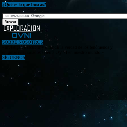
¿Qué es lo que buscas?
SOBRE NOSOTROS
«Investigar, descubrir y difundir la verdad de los fenómenos y
enigmas relacionados al tema OVNI en nuestro mundo.»
SÍGUENOS