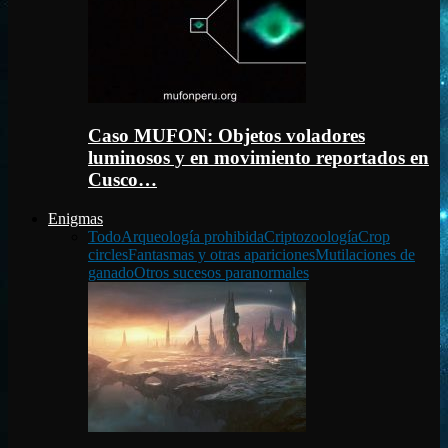
Caso MUFON: Objetos voladores
luminosos y en movimiento reportados en
Cusco…
Enigmas
Todo
Arqueología prohibida
Criptozoología
Crop
circles
Fantasmas y otras apariciones
Mutilaciones de
ganado
Otros sucesos paranormales