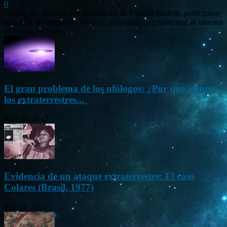
0
Circula por internet una declaración de Donald Schmitt, participante
principal del evento Be Witness, aceptando que el ser que se muestra
en las diapositivas...
El gran problema de los ufólogos: ¿Por qué vienen
los extraterrestres...
Nov 26, 2012
Evidencia de un ataque extraterrestre: El caso
Colares (Brasil, 1977)
Ene 21, 2012