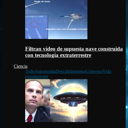
Filtran vídeo de supuesta nave construida
con tecnología extraterrestre
Ciencia
Todo
Astronomía
Descubrimientos
Universo
Vida
extraterrestre