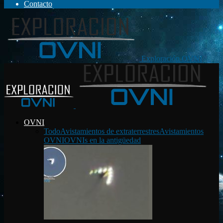
Contacto
Exploración OVNI
OVNI
Todo
Avistamientos de extraterrestres
Avistamientos
OVNI
OVNIs en la antigüedad