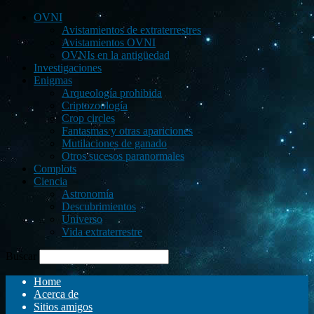
OVNI
Avistamientos de extraterrestres
Avistamientos OVNI
OVNIs en la antigüedad
Investigaciones
Enigmas
Arqueología prohibida
Criptozoología
Crop circles
Fantasmas y otras apariciones
Mutilaciones de ganado
Otros sucesos paranormales
Complots
Ciencia
Astronomía
Descubrimientos
Universo
Vida extraterrestre
Buscar
Home
Acerca de
Sitios amigos