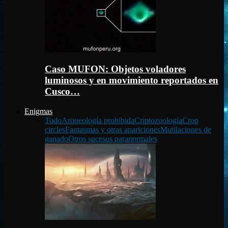
Caso MUFON: Objetos voladores
luminosos y en movimiento reportados en
Cusco…
Enigmas
Todo
Arqueología prohibida
Criptozoología
Crop
circles
Fantasmas y otras apariciones
Mutilaciones de
ganado
Otros sucesos paranormales