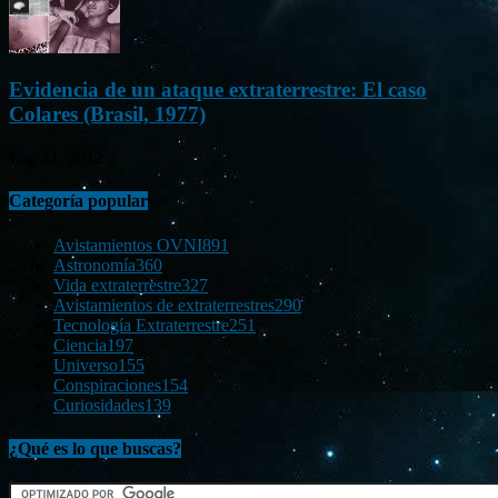
Evidencia de un ataque extraterrestre: El caso
Colares (Brasil, 1977)
Ene 21, 2012
Categoría popular
Avistamientos OVNI
891
Astronomía
360
Vida extraterrestre
327
Avistamientos de extraterrestres
290
Tecnología Extraterrestre
251
Ciencia
197
Universo
155
Conspiraciones
154
Curiosidades
139
¿Qué es lo que buscas?