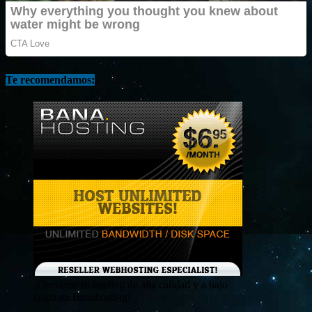
Te recomendamos:
¡Consigue tu hosting de alta calidad y a bajo
costo en Banahosting!