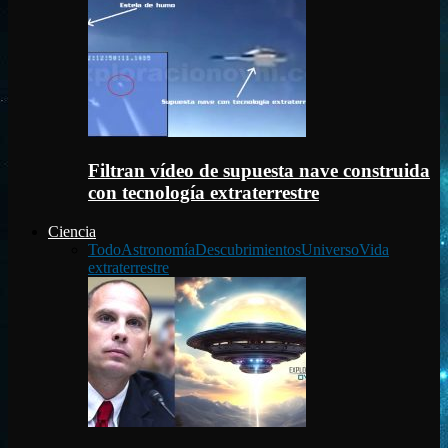
Filtran vídeo de supuesta nave construida
con tecnología extraterrestre
Ciencia
Todo
Astronomía
Descubrimientos
Universo
Vida
extraterrestre