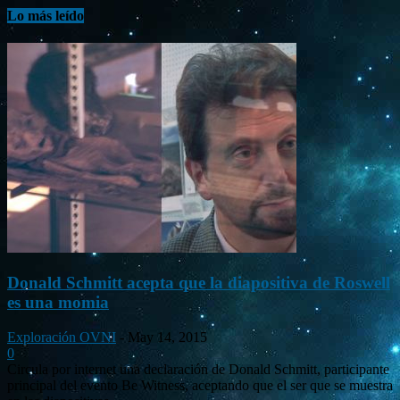
Lo más leído
Donald Schmitt acepta que la diapositiva de Roswell
es una momia
Exploración OVNI
-
May 14, 2015
0
Circula por internet una declaración de Donald Schmitt, participante
principal del evento Be Witness, aceptando que el ser que se muestra