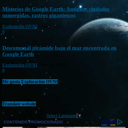
Misterios de Google Earth: Antiguas ciudades
sumergidas, rastros gigantescos
Exploración OVNI
-
Jun 5, 2015
0
Descomunal pirámide bajo el mar encontrada en
Google Earth
Exploración OVNI
-
Feb 21, 2013
0
Me gusta Exploración OVNI
Translate website
Select Language
▼