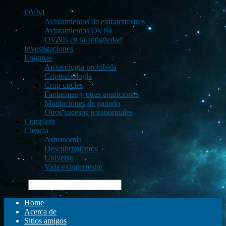
OVNI
Avistamientos de extraterrestres
Avistamientos OVNI
OVNIs en la antigüedad
Investigaciones
Enigmas
Arqueología prohibida
Criptozoología
Crop circles
Fantasmas y otras apariciones
Mutilaciones de ganado
Otros sucesos paranormales
Complots
Ciencia
Astronomía
Descubrimientos
Universo
Vida extraterrestre
Buscar
Home
Acerca de
Sitios amigos