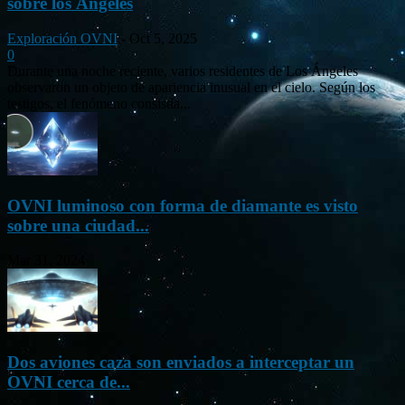
sobre los Ángeles
Exploración OVNI
-
Oct 5, 2025
0
Durante una noche reciente, varios residentes de Los Ángeles
observaron un objeto de apariencia inusual en el cielo. Según los
testigos, el fenómeno consistía...
OVNI luminoso con forma de diamante es visto
sobre una ciudad...
Mar 31, 2024
Dos aviones caza son enviados a interceptar un
OVNI cerca de...