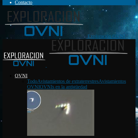
Contacto
Exploración OVNI
OVNI
Todo
Avistamientos de extraterrestres
Avistamientos
OVNI
OVNIs en la antigüedad