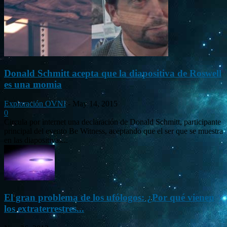
Donald Schmitt acepta que la diapositiva de Roswell
es una momia
Exploración OVNI
-
May 14, 2015
0
Circula por internet una declaración de Donald Schmitt, participante
principal del evento Be Witness, aceptando que el ser que se muestra
en las diapositivas...
El gran problema de los ufólogos: ¿Por qué vienen
los extraterrestres...