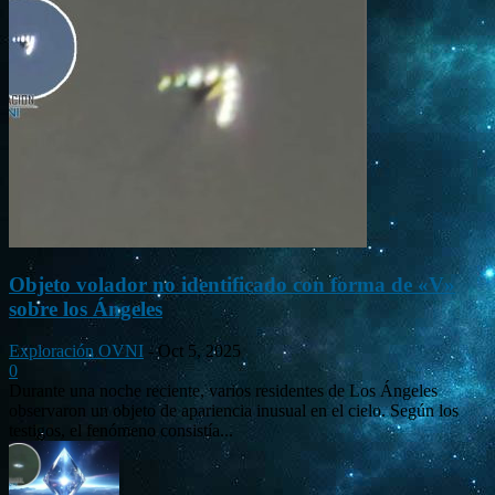
Objeto volador no identificado con forma de «V»
sobre los Ángeles
Exploración OVNI
-
Oct 5, 2025
0
Durante una noche reciente, varios residentes de Los Ángeles
observaron un objeto de apariencia inusual en el cielo. Según los
testigos, el fenómeno consistía...