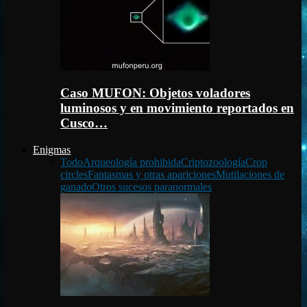
Caso MUFON: Objetos voladores
luminosos y en movimiento reportados en
Cusco…
Enigmas
Todo
Arqueología prohibida
Criptozoología
Crop
circles
Fantasmas y otras apariciones
Mutilaciones de
ganado
Otros sucesos paranormales