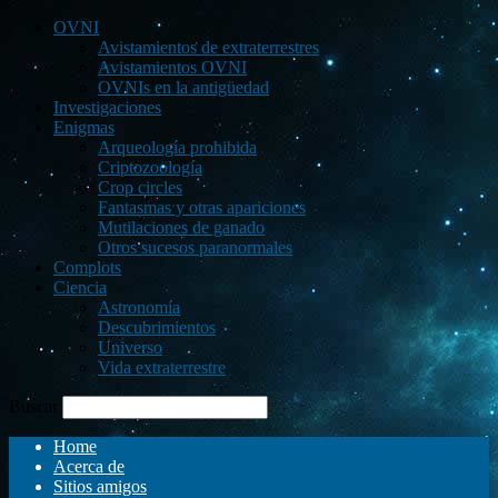
OVNI
Avistamientos de extraterrestres
Avistamientos OVNI
OVNIs en la antigüedad
Investigaciones
Enigmas
Arqueología prohibida
Criptozoología
Crop circles
Fantasmas y otras apariciones
Mutilaciones de ganado
Otros sucesos paranormales
Complots
Ciencia
Astronomía
Descubrimientos
Universo
Vida extraterrestre
Buscar
Home
Acerca de
Sitios amigos