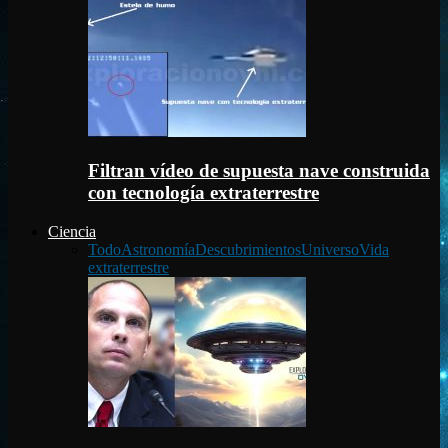
Filtran vídeo de supuesta nave construida
con tecnología extraterrestre
Ciencia
Todo
Astronomía
Descubrimientos
Universo
Vida
extraterrestre