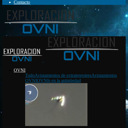
Contacto
Exploración OVNI
OVNI
Todo
Avistamientos de extraterrestres
Avistamientos
OVNI
OVNIs en la antigüedad