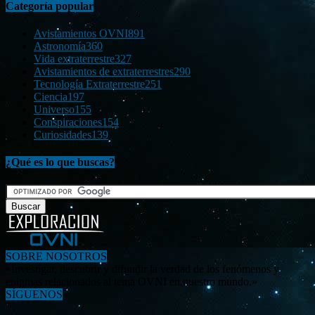
Categoría popular
Avistamientos OVNI
891
Astronomía
360
Vida extraterrestre
327
Avistamientos de extraterrestres
290
Tecnología Extraterrestre
251
Ciencia
197
Universo
155
Conspiraciones
154
Curiosidades
139
¿Qué es lo que buscas?
SOBRE NOSOTROS
«Investigar, descubrir y difundir la verdad de los fenómenos y
enigmas relacionados al tema OVNI en nuestro mundo.»
SÍGUENOS