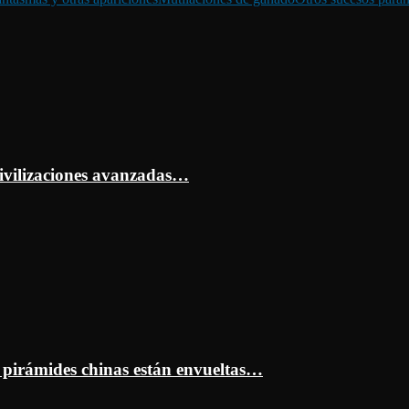
ivilizaciones avanzadas…
s pirámides chinas están envueltas…