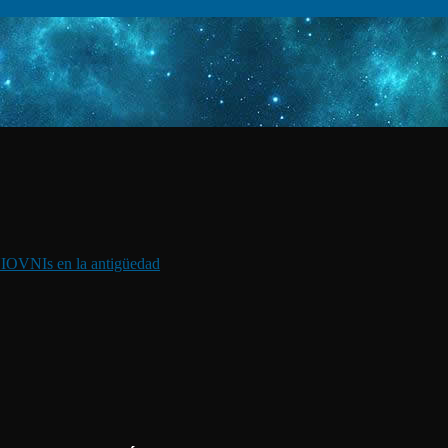
I
OVNIs en la antigüedad