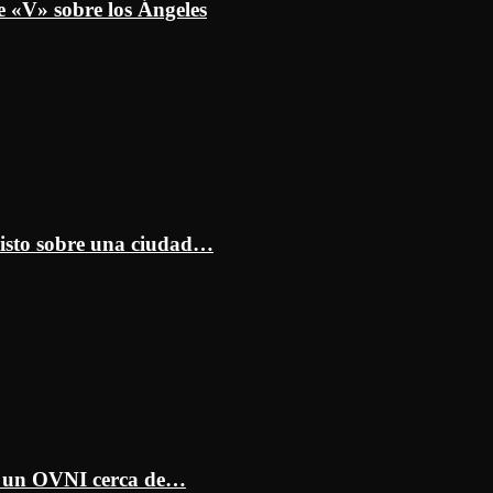
e «V» sobre los Ángeles
isto sobre una ciudad…
ar un OVNI cerca de…