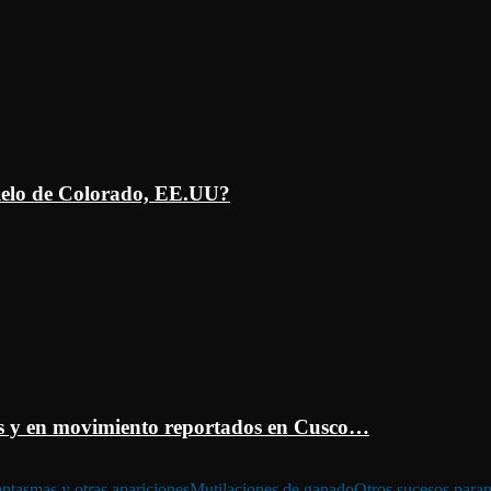
ielo de Colorado, EE.UU?
 y en movimiento reportados en Cusco…
ntasmas y otras apariciones
Mutilaciones de ganado
Otros sucesos para