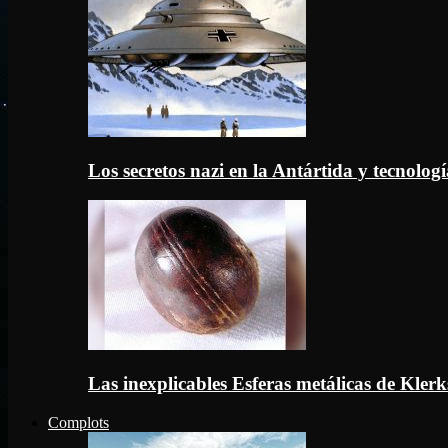
Los secretos nazi en la Antártida y tecnologí
Las inexplicables Esferas metálicas de Kler
Complots