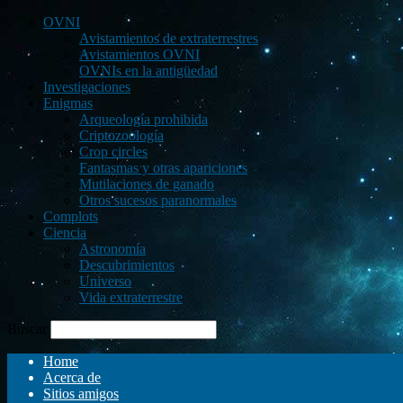
OVNI
Avistamientos de extraterrestres
Avistamientos OVNI
OVNIs en la antigüedad
Investigaciones
Enigmas
Arqueología prohibida
Criptozoología
Crop circles
Fantasmas y otras apariciones
Mutilaciones de ganado
Otros sucesos paranormales
Complots
Ciencia
Astronomía
Descubrimientos
Universo
Vida extraterrestre
Buscar
Home
Acerca de
Sitios amigos