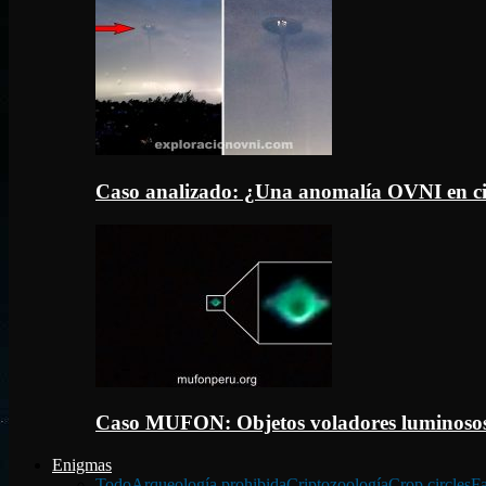
Caso analizado: ¿Una anomalía OVNI en c
Caso MUFON: Objetos voladores luminosos
Enigmas
Todo
Arqueología prohibida
Criptozoología
Crop circles
Fa