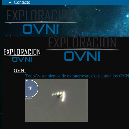
Contacto
Exploración OVNI
OVNI
Todo
Avistamientos de extraterrestres
Avistamientos OVN