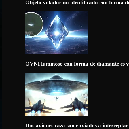
Objeto volador no identificado con forma d
OVNI luminoso con forma de diamante es v
Dos aviones caza son enviados a intercept