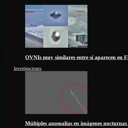
OVNIs muy similares entre sí aparecen en 
Investigaciones
Múltiples anomalías en imágenes nocturnas