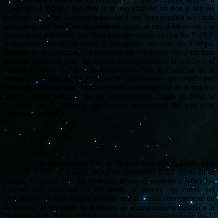
catástrofe el ejemplo que dan es si uno viaja en un tren y hay un
problema en la líneas el tren lo desvían a una línea paralela pero más
adelante en esa línea hay un problema mayor el tren debe volver a la
line original por donde iba. Otro dato interesante es que los P-45 J-
Rod empezaron a esparcirse a los países del este de Europa,
Majestic se dio cuenta que si no envolvían a la Unión Soviética iban
a perder el control, Majestic decidió internacionalizar el estudio y el
control de los E.T. Entonces en 1963 se creó la Comitiva de la
Mayoría un grupo de 33 personas de varios países que estaría por
arriba de Majestic esto ocurrió durante la presidencia de Kennedy.
Indira Gandhi participo de las negociaciones. Hasta el 2002 la
Comitiva de la Mayoría permaneció en control del creciente
problema de los E.T.
En 2002 el antiguo numero Uno de Mejestic hizo una coalición para
informar a todo el mundo de los extraterrestres y los viajes en el
tiempo. El pensó que las personas tenían el derecho a saber los
eventos que vendrían en el futuro, y porque los datos del
LOOKING GLASS habían revelado que el amplio conocimiento de
la realidad de los viajes en el tiempo de alguna manera asistiría a la
Humanidad en el paso del tiempo de la histórica catástrofe de los J-