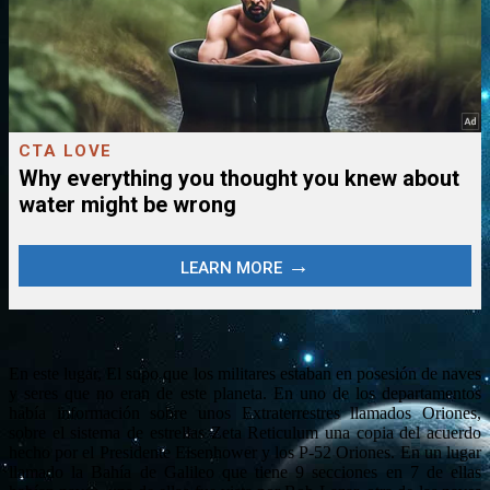
En este lugar, El supo que los militares estaban en posesión de naves
y seres que no eran de este planeta. En uno de los departamentos
había información sobre unos Extraterrestres llamados Oriones,
sobre el sistema de estrellas Zeta Reticulum una copia del acuerdo
hecho por el Presidente Eisenhower y los P-52 Oriones. En un lugar
llamado la Bahía de Galileo que tiene 9 secciones en 7 de ellas