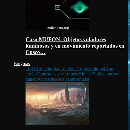
Caso MUFON: Objetos voladores
luminosos y en movimiento reportados en
Cusco…
Enigmas
Todo
Arqueología prohibida
Criptozoología
Crop
circles
Fantasmas y otras apariciones
Mutilaciones de
ganado
Otros sucesos paranormales