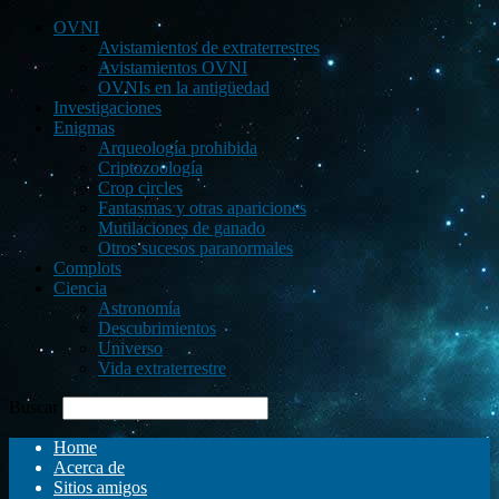
OVNI
Avistamientos de extraterrestres
Avistamientos OVNI
OVNIs en la antigüedad
Investigaciones
Enigmas
Arqueología prohibida
Criptozoología
Crop circles
Fantasmas y otras apariciones
Mutilaciones de ganado
Otros sucesos paranormales
Complots
Ciencia
Astronomía
Descubrimientos
Universo
Vida extraterrestre
Buscar
Home
Acerca de
Sitios amigos