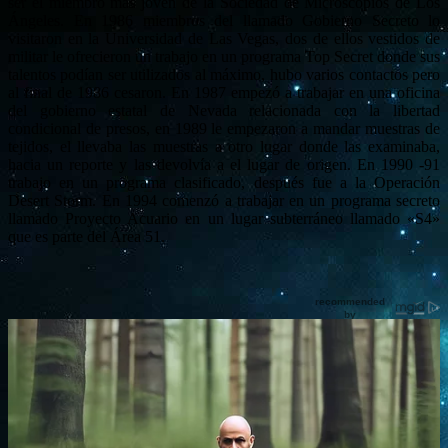
ser el miembro más joven de la Sociedad de Microscopios de Los
Ángeles. En 1986 miembros del llamado Gobierno Secreto lo
visitaron en la Universidad de Las Vegas, dos de ellos vestidos de
militar le ofrecieron un trabajo en un programa Top Secret donde sus
talentos podían ser utilizados al máximo, hubo varios contactos pero
al final de 1986 cesaron. En 1987 empezó a trabajar en una oficina
del gobierno estatal de Nevada relacionada con la libertad
condicional de presos, en 1989 le empezaron a mandar muestras de
tejidos, el llevaba las muestras a otro lugar donde las examinaba,
hacia un reporte y las devolvía a el lugar de origen. En 1990 -91
trabajo en un programa clasificado, después fue a la Operación
Desert Storm. En 1994 comenzó a trabajar en un programa secreto
llamado Proyecto Acuario en un lugar subterráneo llamado «S4»
que es parte del Área 51.