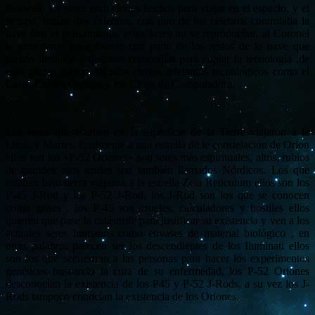
Roswell, los seres eran clones hechos para viajar en el espacio, y el
tiempo, tenían dos celebros, con uno de los celebros controlaba la
nave con el pensamiento, estos seres no se reproducían, al Coronel
le entregaron un gabinete con parte de los restos de la nave que
fueron llevados a distintas compañías para copiar la tecnología ,de
esas piezas fueron sacados ciertos adelantos tecnológicos como el
Laser, Cables Ópticos y los Chips de Computadora.
Los seres que estaban en la superficie de la Tierra viajaron a la
Luna, y Martes, finalmente a una estrella de le constelación de Orion
ellos son los «P-52 Oriones» son seres más espirituales, altos, rubios
de grandes ojos azules son también llamados Nórdicos. Los que
estaban bajo tierra viajaron a la estrella Zeta Reticulum ellos son los
P-45 J-Rod y los P-52 J-Rod, los J-Rod son los que se conocen
como grises , los P-45 son crueles, calculadores y hostiles ellos
quieren que pase la catástrofe para justificar su existencia y ven a los
actuales seres humanos como envases de material biológico , en
otras palabras parecen ser los descendientes de los Iluminati ellos
son los que secuestran a las personas para hacer los experimentos
genéticos buscando la cura de su enfermedad, los P-52 Oriones
desconocían la existencia de los P45 y P-52 J-Rods, a su vez los J-
Rods tampoco conocían la existencia de los Oriones.