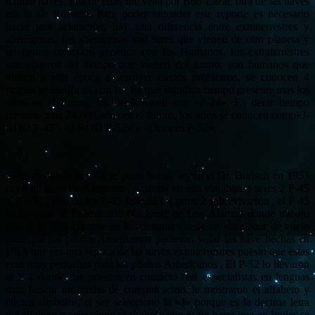
habían naves, una de ellas fue vista por Bob Lazar, otra de las naves
era la de Roswell. Para poder entender este reporte es necesario
hacer una aclaración, hay una diferencia entre extraterrestres y
alienígenas, los alienígenas son seres que vienen de otro planeta y
no tienen conexión genética con los Humanos, los extraterrestres
son viajeros del tiempo que vienen del futuro, son humanos que
vienen a esta época a resolver ciertos problemas, se conocen 4
grupos se clasifican con la» P» que significa tiempo presente mas los
años en el futuro, los de Roswell son «P-24». Es decir tiempo
presente mas 24,000 años en el futuro, los otros se conocen como»J-
ROD P-45″, «J-ROD P-52» y «Oriones P-52».
Aquí es donde la cosa se pone buena según el Dr. Burisch en 1953
cayó un nave en Kingman , Arizona en ella viajaban 3 seres 2 P-45
y 1 P-52 , uno de los P-45 falleció los otros 2 sobrevivieron , el P-45
lo llevaron al Laboratorio Nacional de Los Álamos donde trabajo
con el Sr. Bill Uhouse en la construcción de un simulador de vuelo
para que los pilotos Americanos pudieran volar las nave hechas en
USA que era una réplica de las naves extraterrestres puesto que estas
eran muy pequeñas para los pilotos Americanos . El P-52 lo llevaron
al S-4 donde fue puestos en contacto con especialistas en lenguas
para buscar un medio de comunicación, le mostraron el alfabeto y
ciertos símbolos, el ser selecciono la «J» porque es la decima letra
del alfabeto y selecciono el símbolo que es un barra que en Ingles se