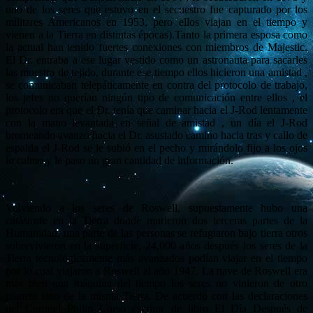
uno de los seres que estuvo en el secuestro fue capturado por los
militares Americanos en 1953, pero ellos viajan en el tiempo y
vienen a la Tierra en distintas épocas).Tanto la primera esposa como
la actual han tenido fuertes conexiones con miembros de Majestic.
El Dr. entraba a ese lugar vestido como un astronauta para sacarles
las muestra de tejido, durante ese tiempo ellos hicieron una amistad ,
se comunicaban telepáticamente en contra del protocolo de trabajo,
los jefes no querían ningún tipo de comunicación entre ellos , el
protocolo era que el Dr. tenía que caminar hacia el J-Rod lentamente
con la mano levantada en señal de amistad , un día el J-Rod
bromeando avanzo hacia el Dr. asustado camino hacia tras y callo de
espalda el J-Rod se le subió en el pecho y mirándolo fijo a los ojos
lo calmo y le paso un gran cantidad de información.
Volviendo a los seres de Roswell, supuestamente hubo una
catástrofe en la Tierra donde murieron dos terceras partes de la
Humanidad, una parte de las personas se refugiaron bajo tierra otros
sobrevivieron en la superficie, 24,000 años después los seres de la
Tierra tecnológicamente más avanzados podían viajar en el tiempo
por lo cual viajaron a Roswell al año 1947. La nave de Roswell era
más bien una máquina del tiempo los seres no vinieron de otro
planeta sino de la misma Tierra. De acuerdo con las declaraciones
del Coronel Philip Corso escritor de libro El Día Después de