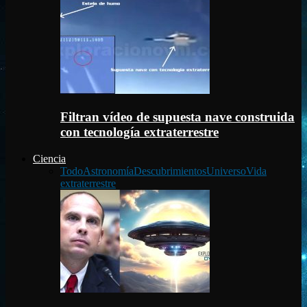
Filtran vídeo de supuesta nave construida
con tecnología extraterrestre
Ciencia
Todo
Astronomía
Descubrimientos
Universo
Vida
extraterrestre