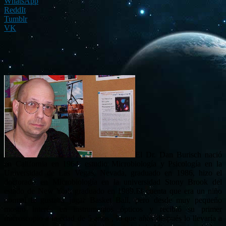
WhatsApp
ReddIt
Tumblr
VK
El Dr. Dan Burisch nació
en California en 1964, estudio Microbiología y Psicología en la
Universidad de Las Vegas, Nevada, graduado en 1986, hizo el
doctorado en Microbiología en la universidad Stony Brook del
estado de New York graduado en 1989.El cuenta que era un niño
normal le gustaba jugar Basket Ball, pero desde muy pequeño
mostro interés en instrumentos ópticos y recibió su primer
microscopio a la edad de 5 anos , lo que años después lo llevaría a