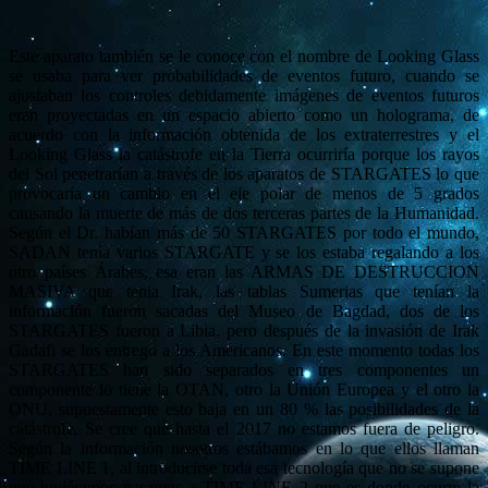
Este aparato también se le conoce con el nombre de Looking Glass
se usaba para ver probabilidades de eventos futuro, cuando se
ajustaban los controles debidamente imágenes de eventos futuros
eran proyectadas en un espacio abierto como un holograma, de
acuerdo con la información obtenida de los extraterrestres y el
Looking Glass la catástrofe en la Tierra ocurriría porque los rayos
del Sol penetrarían a través de los aparatos de STARGATES lo que
provocaría un cambio en el eje polar de menos de 5 grados
causando la muerte de más de dos terceras partes de la Humanidad.
Según el Dr. habían más de 50 STARGATES por todo el mundo,
SADAN tenía varios STARGATE y se los estaba regalando a los
otro países Árabes, esa eran las ARMAS DE DESTRUCCION
MASIVA que tenia Irak, las tablas Sumerias que tenían la
información fueron sacadas del Museo de Bagdad, dos de los
STARGATES fueron a Libia, pero después de la invasión de Irak
Gadafi se los entrego a los Americanos. En este momento todas los
STARGATES han sido separados en tres componentes un
componente lo tiene la OTAN, otro la Unión Europea y el otro la
ONU, supuestamente esto baja en un 80 % las posibilidades de la
catástrofe. Se cree que hasta el 2017 no estamos fuera de peligro.
Según la información nosotros estábamos en lo que ellos llaman
TIME LINE 1, al introducirse toda esa tecnología que no se supone
que tuviéramos pasamos a TIME LINE 2 que es donde ocurre la