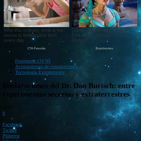
Fenómeno OVNI
Avistamientos de extraterrestres
Tecnología Extraterrestre
Declaraciones del Dr. Dan Burisch: entre
experimentos secretos y extraterrestres
3612
0
Facebook
Twitter
Pinterest