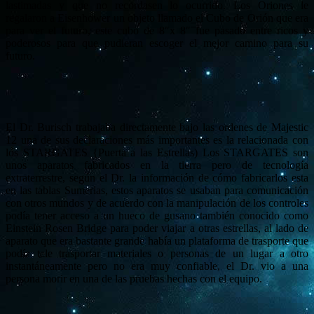
lastimadas y que no recordasen lo ocurrido. Los Oriones le
regalaron a Eisenhower un objeto llamado el Cubo de Orión que era
para ver el futuro, este cubo de 8″x 8″ fue pasado entre ricos y
poderosos para que pudieran escoger el mejor camino para su
futuro.
El Dr. Burisch trabajaba directamente bajo las ordenes de Majestic
12 una de sus declaraciones más importantes es la relacionada con
los STARGATES {Puerta a las Estrellas) Los STARGATES son
unos aparatos fabricados en la tierra pero de tecnología
extraterrestre, según el Dr. la información de cómo fabricarlos esta
en las tablas Sumerias, estos aparatos se usaban para comunicación
con otros mundos y de acuerdo con la manipulación de los controles
podía tener acceso a un hueco de gusano también conocido como
Einstein Rosen Bridge para poder viajar a otras estrellas, al lado de
aparato que era bastante grande había un plataforma de trasporte que
podía tele trasportar materiales o personas de un lugar a otro
instantáneamente pero no era muy confiable, el Dr. vio a una
persona morir en una de las pruebas hechas con el equipo.