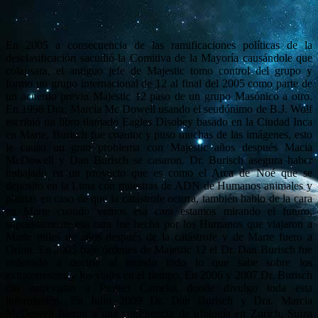
En 2005 a consecuencia de las ramificaciones políticas de la
desclasificación sacudió la Comitiva de la Mayoría causándole que
colapsara, el antiguo jefe de Majestic tomo control del grupo y
formo un grupo internacional de 12 al final del 2005 como parte de
un acuerdo previo Majestic 12 paso de un grupo Masónico a otro.
En 1998 Dra. Marcia Mc Dowell usando el seudónimo de B.J. Wolf
escribió un libro llamado Eagles Disobey basado en la Ciudad Inca
en Marte, Burisch fue coautor y puso muchas de las imágenes, esto
le causo un gran problema con Majestic años después Macia
McDowell y Dan Burisch se casaron. Dr. Burisch asegura haber
trabajado en un proyecto que es como el Arca de Noé que se
deposito en la Luna con muestras de ADN de Humanos animales y
plantas en caso de que la catástrofe ocurra, también hablo de la cara
en Marte cuando vemos esa cara estamos mirando el futuro,
supuestamente esa cara fue hecha por los Humanos que viajaron a
Marte miles de años después de la catástrofe y de Marte fuero a
Orion .En 2005 bajo órdenes de Majestic 12 el Dr. Dan Burisch fue
ordenado a decirle al mundo todo lo que sabe sobre los
extraterrestres y los viajes en el tiempo. En 2006 y 2007 Dr. Burisch
dio entrevistas a Project Camelot donde divulgo toda esta
información. En Julio 2009 Dr. Dan Burisch y Dra. Marcia
McDowell fueron a una conferencia de ufología en Zurich, Suiza