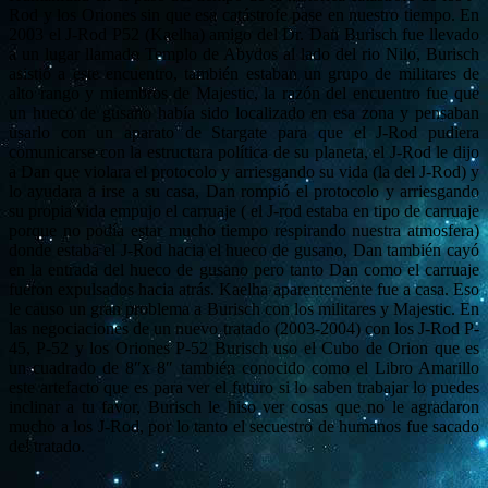
Rod y los Oriones sin que esa catástrofe pase en nuestro tiempo. En
2003 el J-Rod P52 (Kaelha) amigo del Dr. Dan Burisch fue llevado
a un lugar llamado Templo de Abydos al lado del rio Nilo, Burisch
asistió a este encuentro, también estaban un grupo de militares de
alto rango y miembros de Majestic, la razón del encuentro fue que
un hueco de gusano había sido localizado en esa zona y pensaban
usarlo con un aparato de Stargate para que el J-Rod pudiera
comunicarse con la estructura política de su planeta, el J-Rod le dijo
a Dan que violara el protocolo y arriesgando su vida (la del J-Rod) y
lo ayudara a irse a su casa, Dan rompió el protocolo y arriesgando
su propia vida empujo el carruaje ( el J-rod estaba en tipo de carruaje
porque no podía estar mucho tiempo respirando nuestra atmosfera)
donde estaba el J-Rod hacia el hueco de gusano, Dan también cayó
en la entrada del hueco de gusano pero tanto Dan como el carruaje
fueron expulsados hacia atrás. Kaelha aparentemente fue a casa. Eso
le causo un gran problema a Burisch con los militares y Majestic. En
las negociaciones de un nuevo tratado (2003-2004) con los J-Rod P-
45, P-52 y los Oriones P-52 Burisch uso el Cubo de Orion que es
un cuadrado de 8″x 8″ también conocido como el Libro Amarillo
este artefacto que es para ver el futuro si lo saben trabajar lo puedes
inclinar a tu favor, Burisch le hiso ver cosas que no le agradaron
mucho a los J-Rod, por lo tanto el secuestro de humanos fue sacado
del tratado.