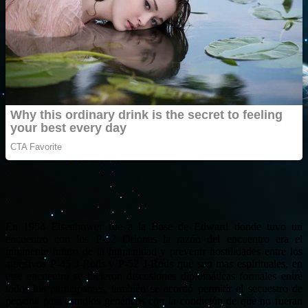
En 1954 Eisenhower fue a la Base de Edward donde tuvo un
encuentro con los P-52 Oriones la razón del encuentro era el
inminente futuro de la humanidad y prevenir hostilidades entre los
agresivos P-45 J-Rods y P-52 J-Rods que son mas espirituales, en
este encuentro se hicieron discusiones diplomáticas formales entre
todos los participantes, también se acordó permitir el secuestro de
persona para estudios genéticos con la condición de que no fueran