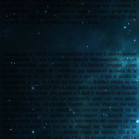
llama Rod , para los seres esa barra significa 5 así que el nombre J-
Rod significa 15, ellos escogieron ese número porque a pesar de que
ellos son de Zeta Reticulum viajan a una estrella que está a 15 años
luz de la Tierra y de esa estrella vienen a la Tierra.
La razón por la cual el Dr. interactuó con el ser por 2 años es porque
ellos padecen de una enfermedad llamada Polyneuropatia, que es
una enfermedad muy dolorosa, el Dr.Burisch empezó como
ayudante de un grupo de Científicos que estudiaban la causa de la
enfermedad de los J-Rod, otro Dr. del grupo era el que le sacaba la
muestras de tejido, el J-Rod (su nombre era Kaelha) estaba en un
lugar que se llamaba la Esfera Limpia, pidió que fuera el Dr. Burisch
el que le sacara las muestras porque el J-Rod lo reconoció de cuando
Burisch era niño,(1973) EL fue secuestrado junto con otros niños,
uno ellos era el hijo del miembro Numero Uno de Majestic, ese niño
era muy inteligente y le gustaba las ciencias pero murió en el
secuestro, Kaelha le mostro telepáticamente a Burisch como
aparentemente ellos pasaron toda la información del cerebro de ese
niño a su celebro, por eso es la afinidad del Numero Uno de
Majestic hacia el, pues lo considera como un hijo.(es difícil de
comprender que Burisch nació en 1964 , lo secuestraron en 1973 y