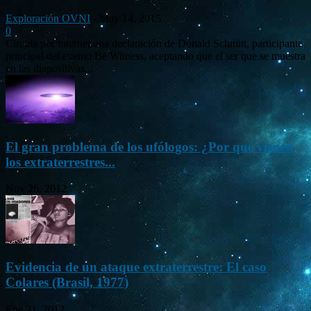
Exploración OVNI
-
May 14, 2015
0
Circula por internet una declaración de Donald Schmitt, participante
principal del evento Be Witness, aceptando que el ser que se muestra
en las diapositivas...
El gran problema de los ufólogos: ¿Por qué vienen
los extraterrestres...
Nov 26, 2012
Evidencia de un ataque extraterrestre: El caso
Colares (Brasil, 1977)
Ene 21, 2012