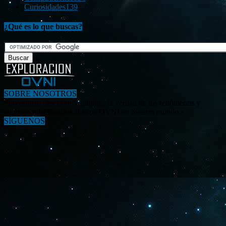
Curiosidades
139
¿Qué es lo que buscas?
SOBRE NOSOTROS
«Investigar, descubrir y difundir la verdad de los fenómenos y
enigmas relacionados al tema OVNI en nuestro mundo.»
SÍGUENOS