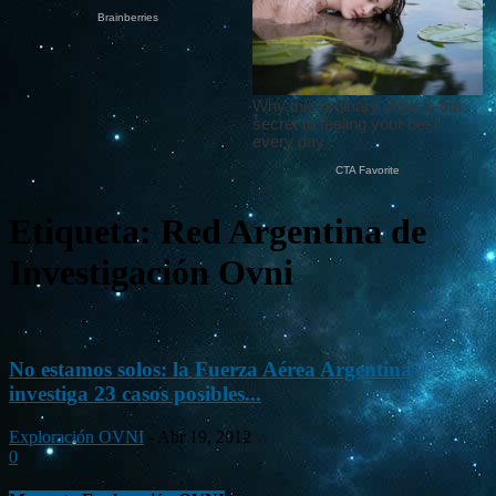
Etiqueta: Red Argentina de
Investigación Ovni
No estamos solos: la Fuerza Aérea Argentina
investiga 23 casos posibles...
Exploración OVNI
-
Abr 19, 2012
0