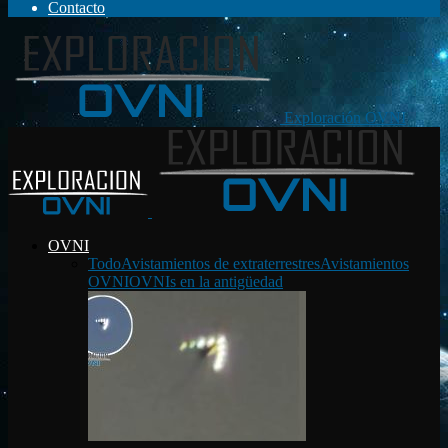
Contacto
Exploración OVNI
OVNI
Todo
Avistamientos de extraterrestres
Avistamientos
OVNI
OVNIs en la antigüedad