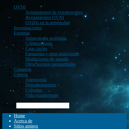
OVNI
Avistamientos de extraterrestres
Avistamientos OVNI
OVNIs en la antigüedad
Investigaciones
Enigmas
Arqueología prohibida
Criptozoología
Crop circles
Fantasmas y otras apariciones
Mutilaciones de ganado
Otros sucesos paranormales
Complots
Ciencia
Astronomía
Descubrimientos
Universo
Vida extraterrestre
Buscar
Home
Acerca de
Sitios amigos