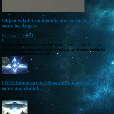
Objeto volador no identificado con forma de «V»
sobre los Ángeles
Exploración OVNI
-
Oct 5, 2025
0
Durante una noche reciente, varios residentes de Los Ángeles
observaron un objeto de apariencia inusual en el cielo. Según los
testigos, el fenómeno consistía...
OVNI luminoso con forma de diamante es visto
sobre una ciudad...
Mar 31, 2024