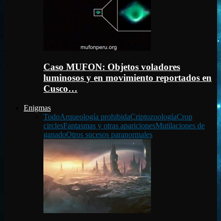
Caso MUFON: Objetos voladores
luminosos y en movimiento reportados en
Cusco…
Enigmas
Todo
Arqueología prohibida
Criptozoología
Crop
circles
Fantasmas y otras apariciones
Mutilaciones de
ganado
Otros sucesos paranormales