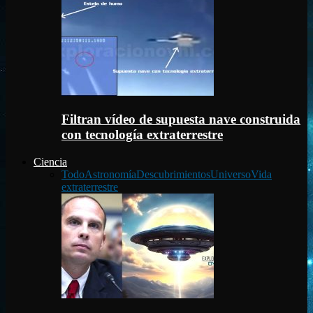
Filtran vídeo de supuesta nave construida
con tecnología extraterrestre
Ciencia
Todo
Astronomía
Descubrimientos
Universo
Vida
extraterrestre