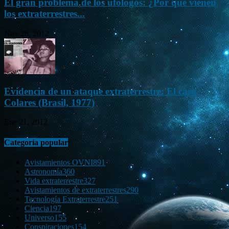
El gran problema de los ufólogos: ¿Por qué vienen
los extraterrestres...
Nov 26, 2012
Evidencia de un ataque extraterrestre: El caso
Colares (Brasil, 1977)
Ene 21, 2012
Categoría popular
Avistamientos OVNI
891
Astronomía
360
Vida extraterrestre
327
Avistamientos de extraterrestres
290
Tecnología Extraterrestre
251
Ciencia
197
Universo
155
Conspiraciones
154