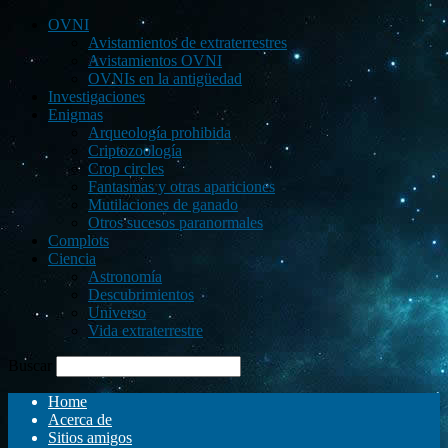
OVNI
Avistamientos de extraterrestres
Avistamientos OVNI
OVNIs en la antigüedad
Investigaciones
Enigmas
Arqueología prohibida
Criptozoología
Crop circles
Fantasmas y otras apariciones
Mutilaciones de ganado
Otros sucesos paranormales
Complots
Ciencia
Astronomía
Descubrimientos
Universo
Vida extraterrestre
Buscar
Home
Acerca de
Sitios amigos