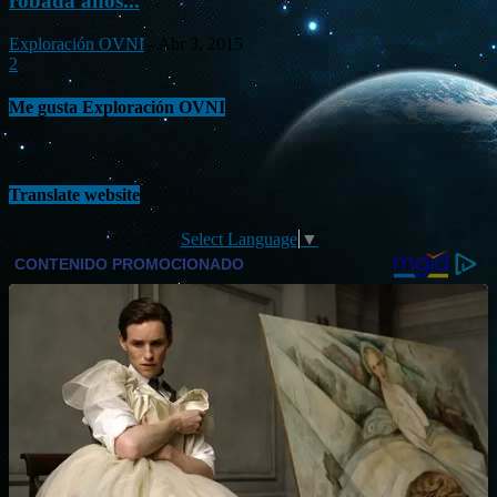
robada años...
Exploración OVNI
-
Abr 3, 2015
2
Me gusta Exploración OVNI
Translate website
Select Language
▼