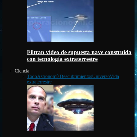
Filtran vídeo de supuesta nave construida
con tecnología extraterrestre
Ciencia
Todo
Astronomía
Descubrimientos
Universo
Vida
extraterrestre