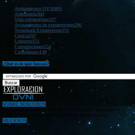
Avistamientos OVNI
891
Astronomía
360
Vida extraterrestre
327
Avistamientos de extraterrestres
290
Tecnología Extraterrestre
251
Ciencia
197
Universo
155
Conspiraciones
154
Curiosidades
139
¿Qué es lo que buscas?
SOBRE NOSOTROS
«Investigar, descubrir y difundir la verdad de los fenómenos y
enigmas relacionados al tema OVNI en nuestro mundo.»
SÍGUENOS