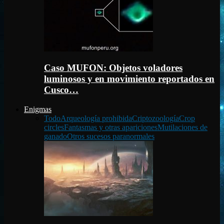
Caso MUFON: Objetos voladores
luminosos y en movimiento reportados en
Cusco…
Enigmas
Todo
Arqueología prohibida
Criptozoología
Crop
circles
Fantasmas y otras apariciones
Mutilaciones de
ganado
Otros sucesos paranormales