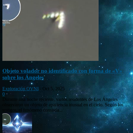
Objeto volador no identificado con forma de «V»
sobre los Ángeles
Exploración OVNI
-
Oct 5, 2025
0
Durante una noche reciente, varios residentes de Los Ángeles
observaron un objeto de apariencia inusual en el cielo. Según los
testigos, el fenómeno consistía...