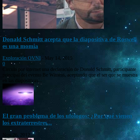
Donald Schmitt acepta que la diapositiva de Roswell
es una momia
Exploración OVNI
-
May 14, 2015
0
Circula por internet una declaración de Donald Schmitt, participante
principal del evento Be Witness, aceptando que el ser que se muestra
en las diapositivas...
El gran problema de los ufólogos: ¿Por qué vienen
los extraterrestres...
Nov 26, 2012