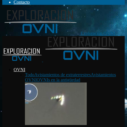
Contacto
Exploración OVNI
OVNI
Todo
Avistamientos de extraterrestres
Avistamientos
OVNI
OVNIs en la antigüedad