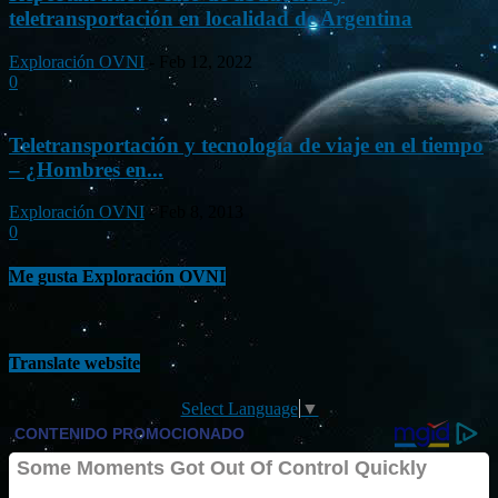
teletransportación en localidad de Argentina
Exploración OVNI
-
Feb 12, 2022
0
Teletransportación y tecnología de viaje en el tiempo
– ¿Hombres en...
Exploración OVNI
-
Feb 8, 2013
0
Me gusta Exploración OVNI
Translate website
Select Language
▼