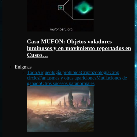
Caso MUFON: Objetos voladores
luminosos y en movimiento reportados en
Cusco…
Enigmas
Todo
Arqueología prohibida
Criptozoología
Crop
circles
Fantasmas y otras apariciones
Mutilaciones de
ganado
Otros sucesos paranormales