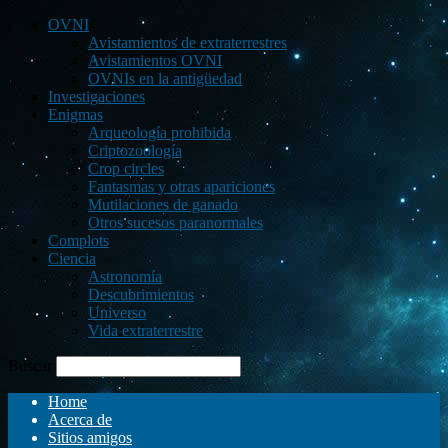
OVNI
Avistamientos de extraterrestres
Avistamientos OVNI
OVNIs en la antigüedad
Investigaciones
Enigmas
Arqueología prohibida
Criptozoología
Crop circles
Fantasmas y otras apariciones
Mutilaciones de ganado
Otros sucesos paranormales
Complots
Ciencia
Astronomía
Descubrimientos
Universo
Vida extraterrestre
Buscar
Home
Acerca de
Sitios amigos