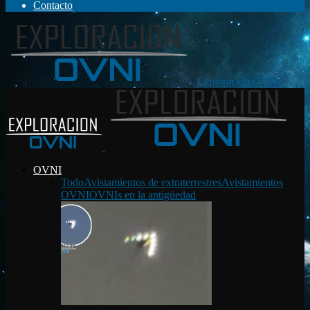
Contacto
Exploración OVNI
OVNI
Todo
Avistamientos de extraterrestres
Avistamientos
OVNI
OVNIs en la antigüedad