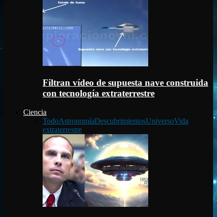
Filtran vídeo de supuesta nave construida
con tecnología extraterrestre
Ciencia
Todo
Astronomía
Descubrimientos
Universo
Vida
extraterrestre