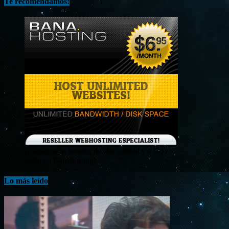
Te recomendamos:
¡Consigue tu hosting de alta calidad y a bajo
costo en Banahosting!
Lo más leído