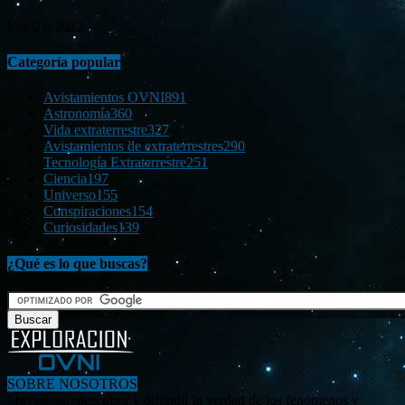
Ene 21, 2012
Categoría popular
Avistamientos OVNI
891
Astronomía
360
Vida extraterrestre
327
Avistamientos de extraterrestres
290
Tecnología Extraterrestre
251
Ciencia
197
Universo
155
Conspiraciones
154
Curiosidades
139
¿Qué es lo que buscas?
SOBRE NOSOTROS
«Investigar, descubrir y difundir la verdad de los fenómenos y