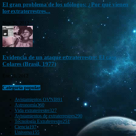
El gran problema de los ufólogos: ¿Por qué vienen
los extraterrestres...
Nov 26, 2012
Evidencia de un ataque extraterrestre: El caso
Colares (Brasil, 1977)
Ene 21, 2012
Categoría popular
Avistamientos OVNI
891
Astronomía
360
Vida extraterrestre
327
Avistamientos de extraterrestres
290
Tecnología Extraterrestre
251
Ciencia
197
Universo
155