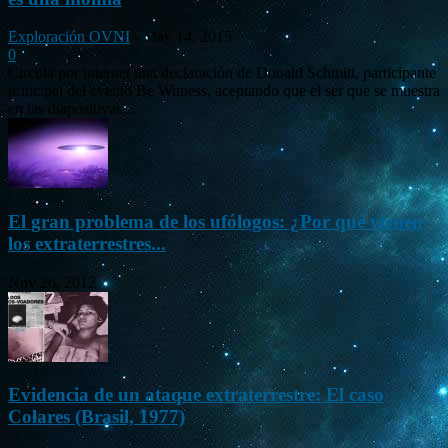
Exploración OVNI
-
May 14, 2015
0
Circula por internet una declaración de Donald Schmitt, participante
principal del evento Be Witness, aceptando que el ser que se muestra
en las diapositivas...
El gran problema de los ufólogos: ¿Por qué vienen
los extraterrestres...
Nov 26, 2012
Evidencia de un ataque extraterrestre: El caso
Colares (Brasil, 1977)