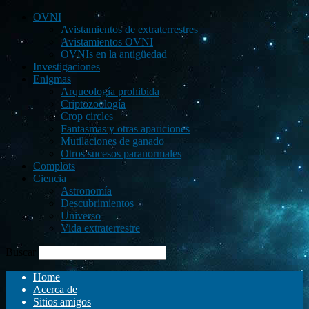
OVNI
Avistamientos de extraterrestres
Avistamientos OVNI
OVNIs en la antigüedad
Investigaciones
Enigmas
Arqueología prohibida
Criptozoología
Crop circles
Fantasmas y otras apariciones
Mutilaciones de ganado
Otros sucesos paranormales
Complots
Ciencia
Astronomía
Descubrimientos
Universo
Vida extraterrestre
Buscar
Home
Acerca de
Sitios amigos