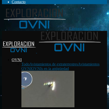
Contacto
Exploración OVNI
OVNI
Todo
Avistamientos de extraterrestres
Avistamientos
OVNI
OVNIs en la antigüedad