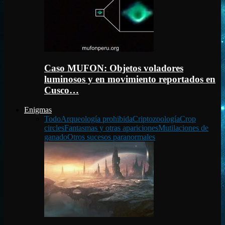
Caso MUFON: Objetos voladores
luminosos y en movimiento reportados en
Cusco…
Enigmas
Todo
Arqueología prohibida
Criptozoología
Crop
circles
Fantasmas y otras apariciones
Mutilaciones de
ganado
Otros sucesos paranormales