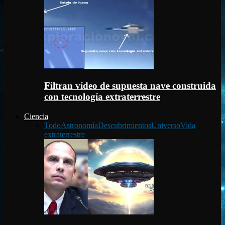
Filtran vídeo de supuesta nave construida
con tecnología extraterrestre
Ciencia
Todo
Astronomía
Descubrimientos
Universo
Vida
extraterrestre