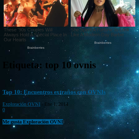
Etiqueta: top 10 ovnis
Top 10: Encuentros extraños con OVNIs
Exploración OVNI
-
Ene 1, 2014
0
Me gusta Exploración OVNI