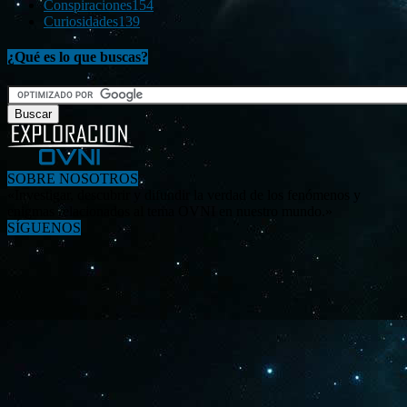
Conspiraciones
154
Curiosidades
139
¿Qué es lo que buscas?
SOBRE NOSOTROS
«Investigar, descubrir y difundir la verdad de los fenómenos y
enigmas relacionados al tema OVNI en nuestro mundo.»
SÍGUENOS