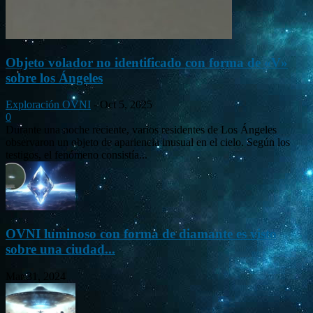
Objeto volador no identificado con forma de «V»
sobre los Ángeles
Exploración OVNI
-
Oct 5, 2025
0
Durante una noche reciente, varios residentes de Los Ángeles
observaron un objeto de apariencia inusual en el cielo. Según los
testigos, el fenómeno consistía...
OVNI luminoso con forma de diamante es visto
sobre una ciudad...
Mar 31, 2024