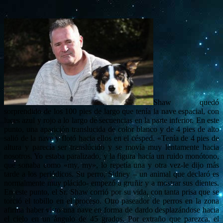
Shaw quedó
sorprendido de los 100 pies de largo que tenía la nave espacial, con
luces azul y rojo a lo largo de secuencias en la parte inferior. En este
punto, una aparición translucida de color blanco y de 4 pies de alto
salió de la nave y flotó hacia ellos en el césped. «Tenía de 4 pies de
altura y parecía ser translúcido y se movía muy lentamente hacia
nosotros. Yo estaba paralizado, y la figura hacía un ruido monótono,
que sonaba como «my, my», lo repetía una y otra vez-le dijo más
tarde a los periódicos. Su perro, Sidney – un animal que declaró es
normalmente muy plácido- empezó a gruñir y a mostrar sus dientes.
En este punto, el Sr. Shaw corrió por su vida, con tanta prisa que se
torció el tobillo en el proceso. Otro paseador de perros en la zona
afirma haber visto una nave en forma de dardo desplazándose hacia
el cielo en un ángulo de 45 grados. Por extraño que parezca, el