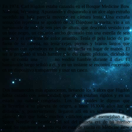
En 1974, Carl Higdon estaba cazando en el Bosque Medicine Bow
National, Wyoming.
Apuntando y disparando a un alce algo extraño
sucedió: su bala parecía moverse en cámara lenta.
Una extraña
sensación repentina se apoderó de él.
Dándose la vuelta, vio a un
humanoide de más de seis pies de altura, que describió vestido con
un traje negro, un cinturón ancho decorado con una estrella de seis
puntas y el emblema de color amarillo.
Tenía el pelo lacio de pie
fuera de su cabeza, no tenía cejas, piernas y brazos largos que
terminan con apéndices en forma de varilla en lugar de manos.
El
ser le preguntó si tenía hambre y le dio cuatro píldoras, diciéndole
que si comía una no tendría hambre durante 4 días.
El
humanoide luego señaló a él, y en un instante se encontró encerrado
en un dispositivo transparente y usar un casco.
Dos humanoides más aparecieron, llevando los 5 alces que Higdon
había cazado con anterioridad; que ahora estaban rígidos y en un
estado no natural congelado.
Los humanoides le dijeron que
lo llevarían a su planeta de origen, a unos 163000 años luz de
distancia, y, posteriormente, llegaron allí en un santiamén.
En el
planeta, dijo que había muchos edificios que se asemejaban a la
Space Needle de Seattle, y el sol del planeta era de un intenso
calor.
Su siguiente recuerdo era de estar de vuelta en Medicine Bow