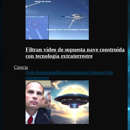
Filtran vídeo de supuesta nave construida
con tecnología extraterrestre
Ciencia
Todo
Astronomía
Descubrimientos
Universo
Vida
extraterrestre