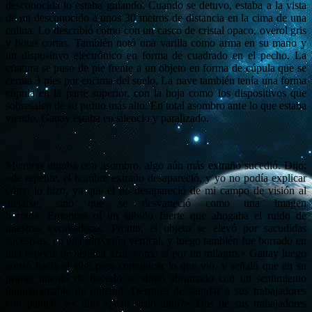
desconocida lo estaba guiando. Cuando se detuvo, estaba a la vista
de un desconocido a unos 30 metros de distancia en la cima de una
colina. Lo describió como con un casco de cristal opaco, overol gris
y botas cortas.
También notó una varilla como arma en su mano y
un dispositivo electrónico en forma de cuadrado en el pecho.
La
criatura se puso de pie frente a un objeto en forma de cúpula que se
cernía 3 pies por encima del suelo.
La nave también tenía una forma
cúpula en la parte superior, con la hoja como los dispositivos que
sobresalen de su punto más alto.
En total asombro ante lo que estaba
viendo, Gattay estaba en silencio y paralizado.
Mientras miraba con asombro, algo aún más extraño sucedió.
Dijo:
«de repente, el hombre extraño desapareció, y yo no podía explicar
cómo lo hizo, ya que él no desapareció de mi campo de visión al
alejarse, sino que se desvaneció como una imagen
borrada.
Entonces oí un silbido fuerte que ahogaba el ruido de
nuestras excavadoras.
Pronto, el objeto se elevó por sacudidas
sucesivas, en una dirección vertical, y luego también fue borrado en
una especie de neblina azul, como si por un milagro.»
Gattay luego
corrió hacia el sitio para comunicar lo que vio, y señaló que en su
primer intento de hacerlo se sintió abrumado con un sentimiento
inquebrantable de quietud.
Después de saludar a sus trabajadores
con pánico, les dijo «¿han visto algo?»
Dos de sus trabajadores