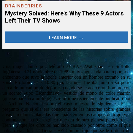
Una mujer llamó por teléfono al RAF Wattisham, en Suffolk,
Inglaterra, el 21 noviembre de 1989, muy angustiada para reportar el
encuentro que tuvo la noche anterior con un hombre extraño en su
zona. En torno a las 10.30 pm, la mujer fue iba junto a su perro
cerca de un campo de deportes cuando se le acercó un hombre con
un acento «tipo Escandinavo» vestido de mono de color marrón
(que se parecía a un traje). Un informe recientemente publicado por
el Archivo Nacional sobre el caso muestra lo siguiente: «Él le
preguntó que si ella era consciente de las historias sobre grandes
áreas circulares aplanadas que aparecen en los campos de trigo, y, a
continuación, pasó a explicar que era de otro planeta parecido a la
Tierra, y que los círculos han sido causado por otros como él que
habían viajado a la Tierra.»
«El hombre dijo que se le ordenó no