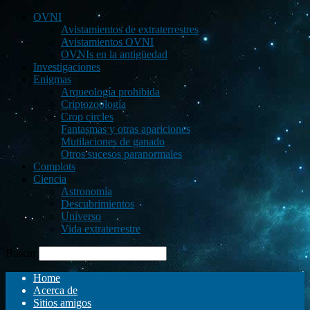
OVNI
Avistamientos de extraterrestres
Avistamientos OVNI
OVNIs en la antigüedad
Investigaciones
Enigmas
Arqueología prohibida
Criptozoología
Crop circles
Fantasmas y otras apariciones
Mutilaciones de ganado
Otros sucesos paranormales
Complots
Ciencia
Astronomía
Descubrimientos
Universo
Vida extraterrestre
Buscar
Home
Acerca de
Sitios amigos