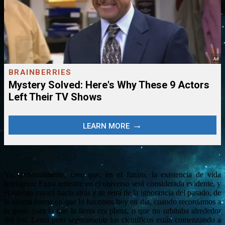
Yo, personalmente, creo que, en el futuro, la existencia de vida
inteligente Extra terrestre en el universo será considerada evidente, y
el pueblo mirará hacia atrás y se reirá de la ignorancia del pasado, de
la misma forma en que lo hacemos hoy en día, cuando recordamos a
la gente para la que la tierra era plana, o que no orbitaba alrededor
del Sol. Lenta pero seguramente los científicos están comenzando a