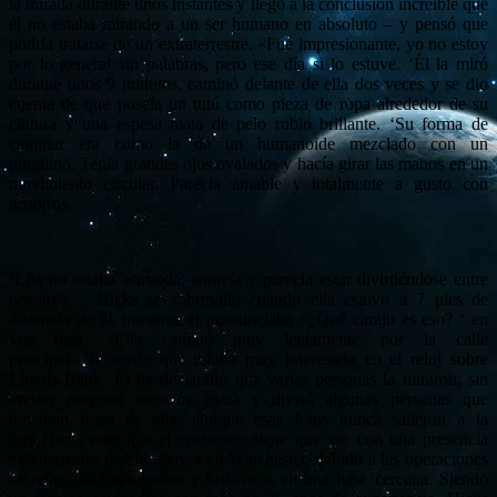
la mirada durante unos instantes y llegó a la conclusión increíble que
él no estaba mirando a un ser humano en absoluto – y pensó que
podría tratarse de un extraterrestre.
«Fue impresionante, yo no estoy
por lo general sin palabras, pero ese día si lo estuve.
‘Él la miró
durante unos 9 minutos, caminó delante de ella dos veces y se dio
cuenta de que poseía un tutú como pieza de ropa alrededor de su
cintura y una espesa mata de pelo rubio brillante.
‘Su forma de
caminar era como la de un humanoide mezclado con un
pingüino.
Tenía grandes ojos ovalados y hacía girar las manos en un
movimiento circular.
Parecía amable y totalmente a gusto con
nosotros.
‘Ella no estaba asustada, sonreía y parecía estar divirtiéndose entre
nosotros ‘.
Hicks se sobresaltó cuando ella estuvo a 7 pies de
distancia de él, mientras el pronunciaba «¿Qué carajo es eso? ‘
en
voz baja.
‘Ella caminó muy lentamente por la calle
principal.
Recuerdo que estaba muy interesado en el reloj sobre
Lloyds Bank.
Él ha declarado que varias personas la miraron, sin
prestar ninguna atención extra y divisó algunas personas que
tomaban fotos de ella, aunque esas fotos nunca salieron a la
luz.
Hicks cree que el encuentro tiene que ver con una presencia
extraterrestre mucho mayor en Winchester, debido a las operaciones
secretas estadounidenses y británicas en una base cercana.
Siendo