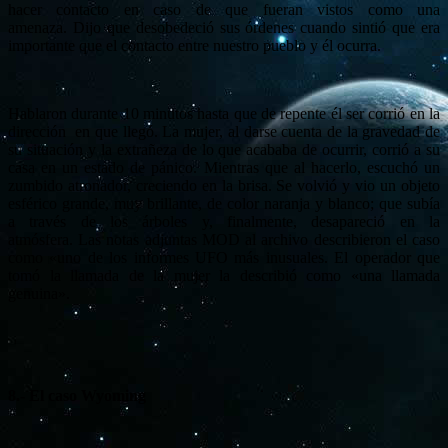
hacer contacto en caso de que fueran vistos como una
amenaza.
Dijo que desobedeció sus órdenes cuando sintió que era
importante que el contacto entre nuestro pueblo y él ocurra.
Hablaron durante 10 minutos hasta que de repente él ser corrió en la
dirección en que llegó.
La mujer, al darse cuenta de la gravedad de
su situación y la extrañeza de lo que acababa de ocurrir, corrió a su
casa en un estado de pánico.
Mientras que al hacerlo, escuchó un
zumbido atronador, creciendo en la brisa.
Se volvió y vio un objeto
esférico grande, muy brillante, de color naranja y blanco; que subía
a través de los árboles y, finalmente, desapareció en la
atmósfera.
Las notas adjuntas MOD al archivo describieron el caso
como «uno de los informes UFO más inusuales.
El operador que
tomó la llamada de la mujer la describió como «una llamada
genuina».
8.- El caso Wyoming