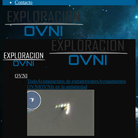
Contacto
Exploración OVNI
OVNI
Todo
Avistamientos de extraterrestres
Avistamientos
OVNI
OVNIs en la antigüedad