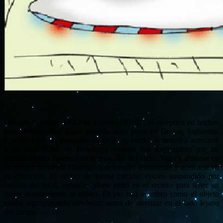
Durante la noche del 12 de Febrero (2010) , el escéptico en hechos
paranormales Roy Shaw paseaba a su perro en Devon, Inglaterra.
Paseando por las tranquilas calles de su barrio, comenzó a acercarse
a su local (Club de Bowling), cuando fue sorprendido por un
extraño objeto flotando en lo más alto del cielo. Vaga y distante en
un primer momento comenzó a descender lentamente y acercarse en
su dirección. El objeto de forma circular estuvo suspendido por
encima del local, entonces Shaw entró en el recinto para tener un
mejor acercamiento al objeto. Él vio con asombro como el objeto
estaba zigzagueando alrededor, antes de aterrizar en el lado lejano
del campo.