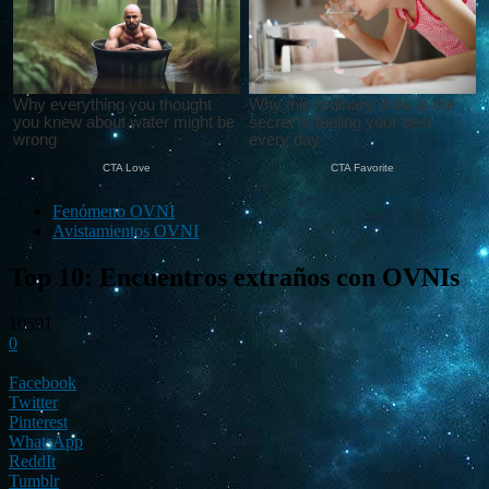
Fenómeno OVNI
Avistamientos OVNI
Top 10: Encuentros extraños con OVNIs
10591
0
Facebook
Twitter
Pinterest
WhatsApp
ReddIt
Tumblr