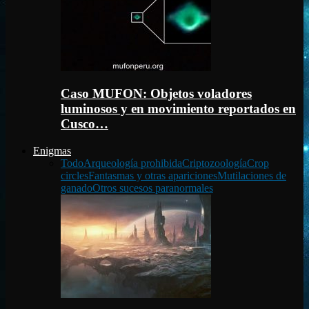
Caso MUFON: Objetos voladores
luminosos y en movimiento reportados en
Cusco…
Enigmas
Todo
Arqueología prohibida
Criptozoología
Crop
circles
Fantasmas y otras apariciones
Mutilaciones de
ganado
Otros sucesos paranormales