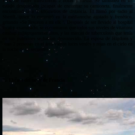
Park, de haber transcurrido 2 horas y media.
Se tambaleó en un
estado desquiciado incapaz de encontrar su camioneta, finalmente
encontrándola a 3 kilómetros de distancia.
Él llamó por radio al
Sheriff, quien lo encontró en la medianoche agotado y frenético,
gritando «Se llevaron a mi elk ‘.
Después de ser llevado al hospital
local y examinado, se encontraron que todos sus niveles de vitamina
estaban milagrosamente altos, y las marcas de tuberculosis que tenía
en sus pulmones se habían desvanecido. La esposa de
Higdons y
otras 2 personas en el área vieron luces verdes y rojas en el cielo en
la noche de su secuestro.
7.- El caso del oeste de Francia