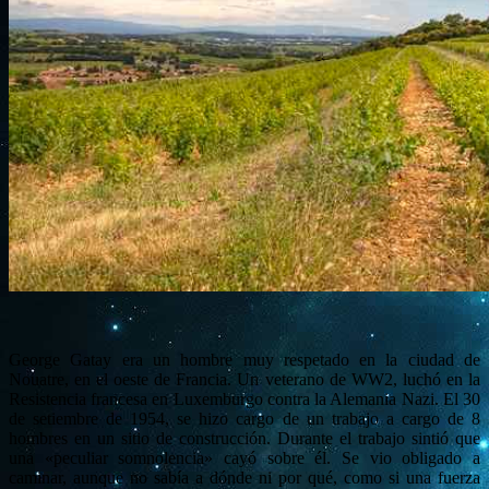
George Gatay era un hombre muy respetado en la ciudad de
Nouatre, en el oeste de Francia. Un veterano de WW2, luchó en la
Resistencia francesa en Luxemburgo contra la Alemania Nazi. El 30
de setiembre de 1954, se hizo cargo de un trabajo a cargo de 8
hombres en un sitio de construcción. Durante el trabajo sintió que
una «peculiar somnolencia» cayó sobre él. Se vio obligado a
caminar, aunque no sabía a dónde ni por qué, como si una fuerza