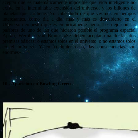
aceptar que es matemáticamente imposible que vida inteligente no
exista en la interminable extensión del universo, y los billones de
planetas que contiene. No cabe duda de que vivimos en tiempos
interesantes, como día a día, más y más es descubierto en el
Universo demuestra que es empíricamente cierto. Les dejo con las
palabras de uno de los que hicieron posible el programa espacial
Apolo, Wernher von Braun: «Se deben aceptar una de las dos
premisas básicas: o estamos solos en el universo, o no estamos solos
en el universo. Y en cualquier caso, las consecuencias son
enormes».
10.- Aparición en
Bowling Green