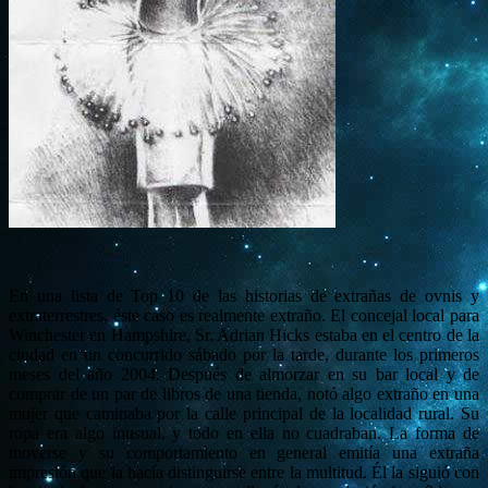
En una lista de Top 10 de las historias de extrañas de ovnis y
extraterrestres, éste caso es realmente extraño.
El concejal local para
Winchester en Hampshire, Sr. Adrian Hicks estaba en el centro de la
ciudad en un concurrido sábado por la tarde, durante los primeros
meses del año 2004.
Después de almorzar en su bar local y de
comprar de un par de libros de una tienda, notó algo extraño en una
mujer que caminaba por la calle principal de la localidad rural.
Su
ropa era algo inusual, y todo en ella no cuadraban.
La forma de
moverse y su comportamiento en general emitía una extraña
impresión que la hacía distinguirse entre la multitud.
Él la siguió con