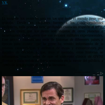
VK
El tema de los ovnis es uno en los que todo el mundo tiene una
opinión. Desde los creyentes fuertes a los condescendientes
escépticos, toda persona tiene profundas creencias respecto al tema.
Algunos creen que los ovnis son viajeros de otros planetas o
dimensiones. Otros creen que son aviones militares experimentales.
Este artículo muestra una serie de historias de diferentes países y
épocas para mostrar que la gente ha venido informando de la
mismas características y atributos de ovnis y extraterrestres por
décadas de décadas y que, muy a menudo, estas historias se
informaron mucho antes de que el concepto clásico de OVNI
(formas y características) fuera sembrado en la mente del público, a
través de la televisión, el cine y la literatura.