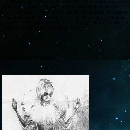
estuvieron de acuerdo con su relato, que afirman haber visto un
platillo volante y «un hombre vestido como un buzo en frente de
ella.»
Sus siete compañeros de trabajo se quejaron de sentirse
inexplicablemente somnolientos durante el evento, y el propio
George Gattay sufrió dolores de cabeza, pérdida de apetito e
insomnio durante toda la semana siguiente.
6.- La mujer de Winchester