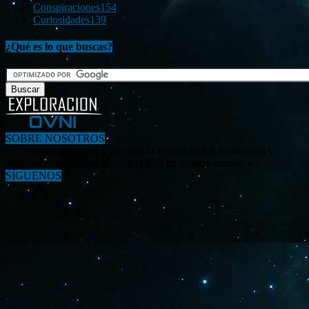
Conspiraciones
154
Curiosidades
139
¿Qué es lo que buscas?
SOBRE NOSOTROS
«Investigar, descubrir y difundir la verdad de los fenómenos y
enigmas relacionados al tema OVNI en nuestro mundo.»
SÍGUENOS