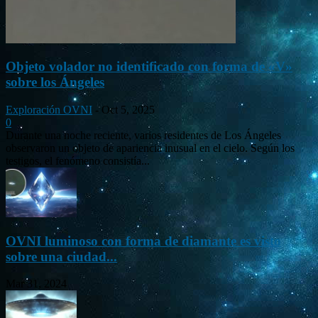
Objeto volador no identificado con forma de «V»
sobre los Ángeles
Exploración OVNI
-
Oct 5, 2025
0
Durante una noche reciente, varios residentes de Los Ángeles
observaron un objeto de apariencia inusual en el cielo. Según los
testigos, el fenómeno consistía...
OVNI luminoso con forma de diamante es visto
sobre una ciudad...
Mar 31, 2024