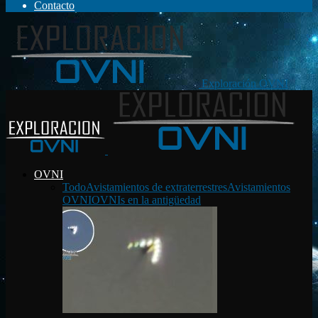
Contacto
Exploración OVNI
OVNI
Todo
Avistamientos de extraterrestres
Avistamientos
OVNI
OVNIs en la antigüedad