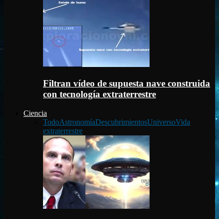
Filtran vídeo de supuesta nave construida
con tecnología extraterrestre
Ciencia
Todo
Astronomía
Descubrimientos
Universo
Vida
extraterrestre