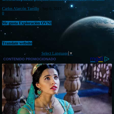
Carlos Alarcón Tarrillo
-
Sep 6, 2015
0
Me gusta Exploración OVNI
Translate website
Select Language
▼