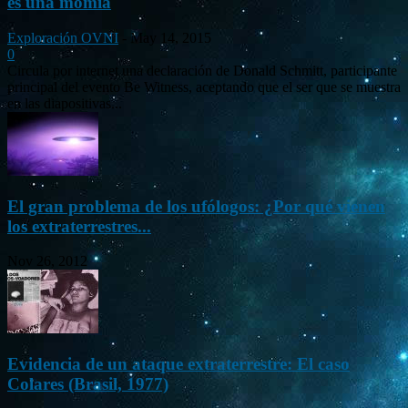
es una momia
Exploración OVNI
-
May 14, 2015
0
Circula por internet una declaración de Donald Schmitt, participante
principal del evento Be Witness, aceptando que el ser que se muestra
en las diapositivas...
El gran problema de los ufólogos: ¿Por qué vienen
los extraterrestres...
Nov 26, 2012
Evidencia de un ataque extraterrestre: El caso
Colares (Brasil, 1977)