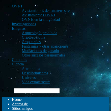
OVNI
Avistamientos de extraterrestres
Avistamientos OVNI
OVNIs en la antigüedad
Investigaciones
Enigmas
Arqueología prohibida
Criptozoología
Crop circles
Fantasmas y otras apariciones
Mutilaciones de ganado
Otros sucesos paranormales
Complots
Ciencia
Astronomía
Descubrimientos
Universo
Vida extraterrestre
Buscar
Home
Acerca de
Sitios amigos