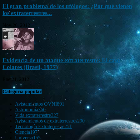
El gran problema de los ufólogos: ¿Por qué vienen
los extraterrestres...
Nov 26, 2012
Evidencia de un ataque extraterrestre: El caso
Colares (Brasil, 1977)
Ene 21, 2012
Categoría popular
Avistamientos OVNI
891
Astronomía
360
Vida extraterrestre
327
Avistamientos de extraterrestres
290
Tecnología Extraterrestre
251
Ciencia
197
Universo
155