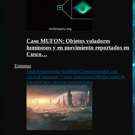
Caso MUFON: Objetos voladores
luminosos y en movimiento reportados en
Cusco…
Enigmas
Todo
Arqueología prohibida
Criptozoología
Crop
circles
Fantasmas y otras apariciones
Mutilaciones de
ganado
Otros sucesos paranormales