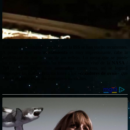
Este tipo de incidentes captados por la
ISS
se han vuelto recurrentes.
A pesar de que este
avistamiento
es muy impresionante, cabe la
posibilidad de que se trate de un reflejo. Lo mejor que se puede
hacer es seguir vigilando las transmisiones en vivo de la
NASA
/
ISS
y lograr captar más
anomalías
como esta, así se logrará
responder las dudas. Felicitaciones a los «
cazadores de ovnis
» que
logran registrar estos tan repentinos incidentes.