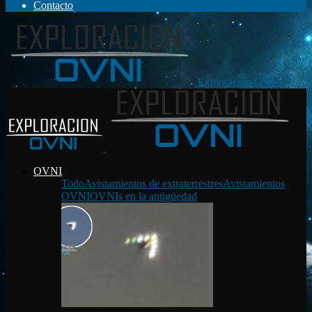
Contacto
Exploración OVNI
OVNI
Todo
Avistamientos de extraterrestres
Avistamientos
OVNI
OVNIs en la antigüedad