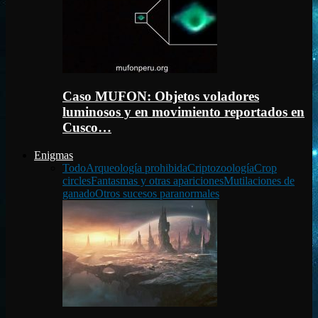
Caso MUFON: Objetos voladores
luminosos y en movimiento reportados en
Cusco…
Enigmas
Todo
Arqueología prohibida
Criptozoología
Crop
circles
Fantasmas y otras apariciones
Mutilaciones de
ganado
Otros sucesos paranormales