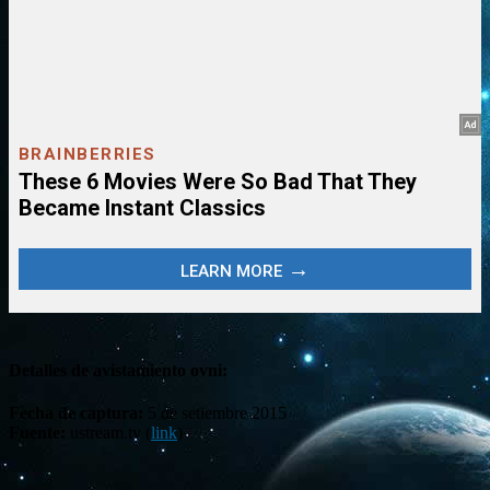
Detalles de avistamiento ovni:
Fecha de captura:
5 de setiembre 2015
Fuente:
ustream.tv (
link
)