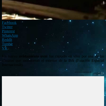
Facebook
Twitter
Pinterest
WhatsApp
ReddIt
Tumblr
VK
Un nuevo
avistamiento ovni
fue captado en vivo por una de las
cámaras que monitorean el exterior de la
ISS
(Estación Espacial
Internacional).