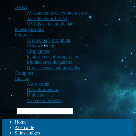
OVNI
Avistamientos de extraterrestres
Avistamientos OVNI
OVNIs en la antigüedad
Investigaciones
Enigmas
Arqueología prohibida
Criptozoología
Crop circles
Fantasmas y otras apariciones
Mutilaciones de ganado
Otros sucesos paranormales
Complots
Ciencia
Astronomía
Descubrimientos
Universo
Vida extraterrestre
Buscar
Home
Acerca de
Sitios amigos