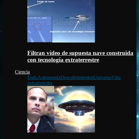
Filtran vídeo de supuesta nave construida
con tecnología extraterrestre
Ciencia
Todo
Astronomía
Descubrimientos
Universo
Vida
extraterrestre