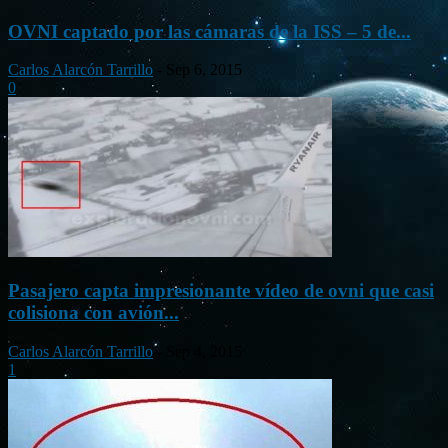
OVNI captado por las cámaras de la ISS – 5 de...
Carlos Alarcón Tarrillo
-
Sep 6, 2015
0
Pasajero capta impresionante vídeo de ovni que casi
colisiona con avión...
Carlos Alarcón Tarrillo
-
Sep 4, 2015
1