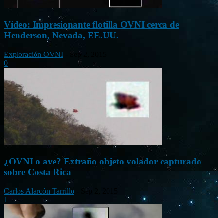
Vídeo: Impresionante flotilla OVNI cerca de
Henderson, Nevada, EE.UU.
Exploración OVNI
-
Sep 2, 2015
0
¿OVNI o ave? Extraño objeto volador capturado
sobre Costa Rica
Carlos Alarcón Tarrillo
-
Sep 2, 2015
1