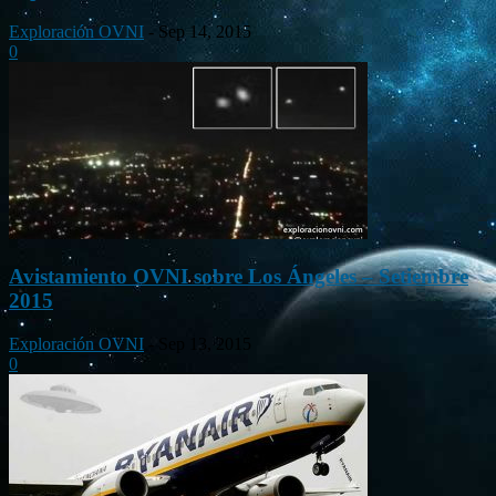
Exploración OVNI
-
Sep 14, 2015
0
Avistamiento OVNI sobre Los Ángeles – Setiembre
2015
Exploración OVNI
-
Sep 13, 2015
0