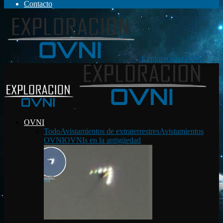
Contacto
Exploración OVNI
OVNI
Todo
Avistamientos de extraterrestres
Avistamientos
OVNI
OVNIs en la antigüedad