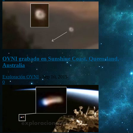
OVNI grabado en Sunshine Coast, Queensland,
Australia
Exploración OVNI
-
Sep 10, 2015
0