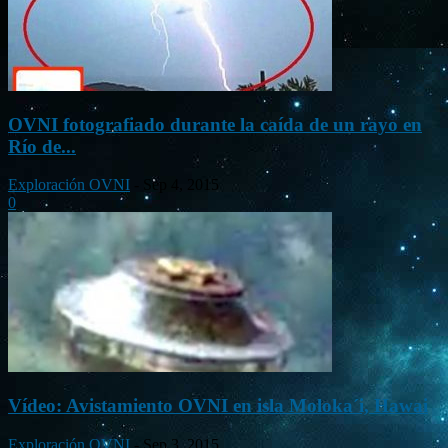
OVNI fotografiado durante la caída de un rayo en
Río de...
Exploración OVNI
-
Sep 4, 2015
0
Vídeo: Avistamiento OVNI en isla Moloka´i, Hawai
Exploración OVNI
-
Sep 3, 2015