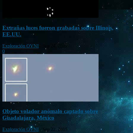
Extrañas luces fueron grabadas sobre Illinois,
EE.UU.
Exploración OVNI
-
Sep 24, 2015
0
Objeto volador anómalo captado sobre
Guadalajara, México
Exploración OVNI
-
Sep 22, 2015