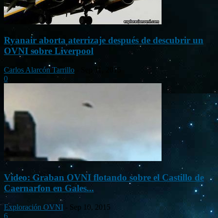
Ryanair aborta aterrizaje después de descubrir un
OVNI sobre Liverpool
Carlos Alarcón Tarrillo
-
Sep 11, 2015
0
Vídeo: Graban OVNI flotando sobre el Castillo de
Caernarfon en Gales...
Exploración OVNI
-
Sep 10, 2015
6