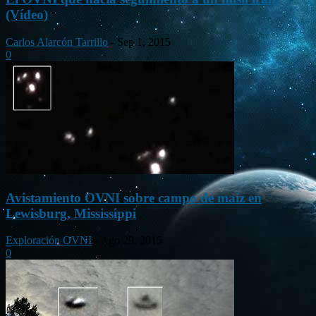
(Vídeo)
Carlos Alarcón Tarrillo
-
Sep 1, 2015
0
Avistamiento OVNI sobre campo de maíz en
Lewisburg, Mississippi
Exploración OVNI
-
Ago 29, 2015
0