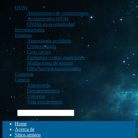
OVNI
Avistamientos de extraterrestres
Avistamientos OVNI
OVNIs en la antigüedad
Investigaciones
Enigmas
Arqueología prohibida
Criptozoología
Crop circles
Fantasmas y otras apariciones
Mutilaciones de ganado
Otros sucesos paranormales
Complots
Ciencia
Astronomía
Descubrimientos
Universo
Vida extraterrestre
Buscar
Home
Acerca de
Sitios amigos