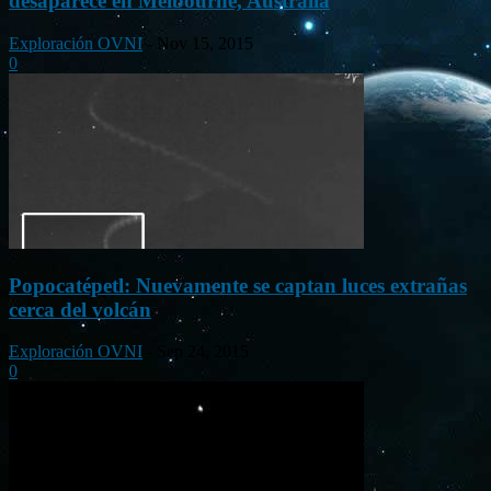
desaparece en Melbourne, Australia
Exploración OVNI
-
Nov 15, 2015
0
Popocatépetl: Nuevamente se captan luces extrañas
cerca del volcán
Exploración OVNI
-
Sep 24, 2015
0