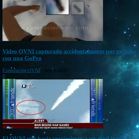
Video OVNI capturado accidentalmente por un niño
con una GoPro
Exploración OVNI
-
Sep 1, 2015
0
El OVNI que hacía seguimiento a un misil iraní