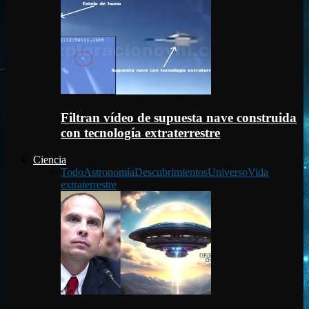
Filtran vídeo de supuesta nave construida
con tecnología extraterrestre
Ciencia
Todo
Astronomía
Descubrimientos
Universo
Vida
extraterrestre