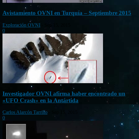
Avistamiento OVNI en Turquía – Septiembre 2015
Exploración OVNI
-
Sep 15, 2015
0
Investigador OVNI afirma haber encontrado un
«UFO Crash» en la Antártida
Carlos Alarcón Tarrillo
-
Sep 15, 2015
0