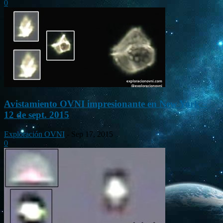
0
Avistamiento OVNI impresionante en New York –
12 de sept. 2015
Exploración OVNI
-
Sep 17, 2015
0