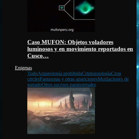
Caso MUFON: Objetos voladores
luminosos y en movimiento reportados en
Cusco…
Enigmas
Todo
Arqueología prohibida
Criptozoología
Crop
circles
Fantasmas y otras apariciones
Mutilaciones de
ganado
Otros sucesos paranormales