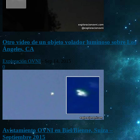
Otro vídeo de un objeto volador luminoso sobre Los
Ángeles, CA
Exploración OVNI
-
Sep 14, 2015
0
Avistamiento OVNI en Biel/Bienne, Suiza –
Septiembre 2015