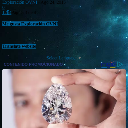
Exploración OVNI
-
Ago 24, 2015
0
1
2
3
4
Página 3 de 4
Me gusta Exploración OVNI
Translate website
Select Language
▼