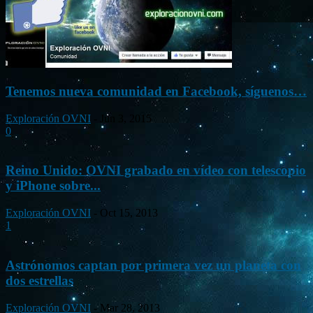
Tenemos nueva comunidad en Facebook, síguenos…
Exploración OVNI
-
Jun 3, 2015
0
Reino Unido: OVNI grabado en vídeo con telescopio
y iPhone sobre...
Exploración OVNI
-
Oct 15, 2013
1
Astrónomos captan por primera vez un planeta con
dos estrellas
Exploración OVNI
-
Mar 28, 2013