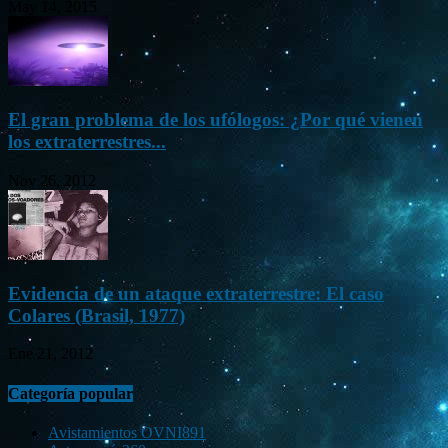
May 14, 2015
El gran problema de los ufólogos: ¿Por qué vienen
los extraterrestres...
Nov 26, 2012
Evidencia de un ataque extraterrestre: El caso
Colares (Brasil, 1977)
Ene 21, 2012
Categoría popular
Avistamientos OVNI
891