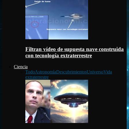
Filtran vídeo de supuesta nave construida
con tecnología extraterrestre
Ciencia
Todo
Astronomía
Descubrimientos
Universo
Vida
extraterrestre