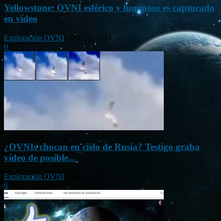
Yellowstone: OVNI esférico y luminoso es capturado
en vídeo
Exploración OVNI
-
Dic 20, 2017
0
¿OVNIs chocan en cielo de Rusia? Testigo graba
vídeo de posible...
Exploración OVNI
-
Jul 7, 2015
6