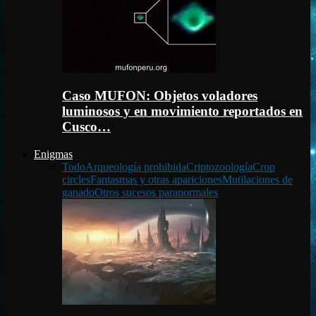
Caso MUFON: Objetos voladores
luminosos y en movimiento reportados en
Cusco…
Enigmas
Todo
Arqueología prohibida
Criptozoología
Crop
circles
Fantasmas y otras apariciones
Mutilaciones de
ganado
Otros sucesos paranormales