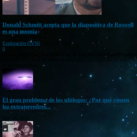
Donald Schmitt acepta que la diapositiva de Roswell
es una momia
Exploración OVNI
-
May 14, 2015
0
Circula por internet una declaración de Donald Schmitt, participante
principal del evento Be Witness, aceptando que el ser que se muestra
en las diapositivas...
El gran problema de los ufólogos: ¿Por qué vienen
los extraterrestres...
Nov 26, 2012