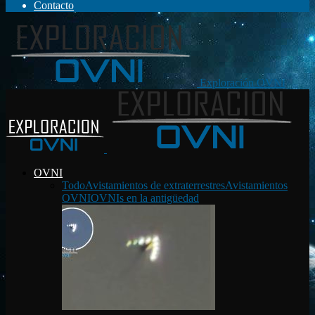
Contacto
Exploración OVNI
OVNI
Todo
Avistamientos de extraterrestres
Avistamientos
OVNI
OVNIs en la antigüedad