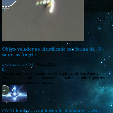
Objeto volador no identificado con forma de «V»
sobre los Ángeles
Exploración OVNI
-
Oct 5, 2025
0
Durante una noche reciente, varios residentes de Los Ángeles
observaron un objeto de apariencia inusual en el cielo. Según los
testigos, el fenómeno consistía...
OVNI luminoso con forma de diamante es visto