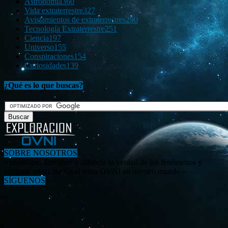
Astronomía
360
Vida extraterrestre
327
Avistamientos de extraterrestres
290
Tecnología Extraterrestre
251
Ciencia
197
Universo
155
Conspiraciones
154
Curiosidades
139
¿Qué es lo que buscas?
SOBRE NOSOTROS
«Investigar, descubrir y difundir la verdad de los fenómenos y
enigmas relacionados al tema OVNI en nuestro mundo.»
SÍGUENOS