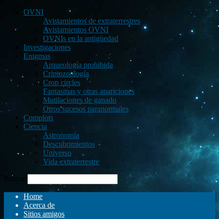
OVNI
Avistamientos de extraterrestres
Avistamientos OVNI
OVNIs en la antigüedad
Investigaciones
Enigmas
Arqueología prohibida
Criptozoología
Crop circles
Fantasmas y otras apariciones
Mutilaciones de ganado
Otros sucesos paranormales
Complots
Ciencia
Astronomía
Descubrimientos
Universo
Vida extraterrestre
Buscar
Home
Acerca de
Sitios amigos