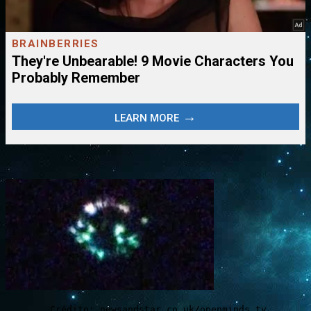
 Crédito: newsandstar.co.uk/openminds.tv