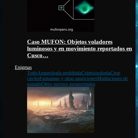
Caso MUFON: Objetos voladores
luminosos y en movimiento reportados en
Cusco…
Enigmas
Todo
Arqueología prohibida
Criptozoología
Crop
circles
Fantasmas y otras apariciones
Mutilaciones de
ganado
Otros sucesos paranormales