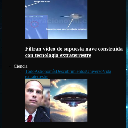
Filtran vídeo de supuesta nave construida
con tecnología extraterrestre
Ciencia
Todo
Astronomía
Descubrimientos
Universo
Vida
extraterrestre