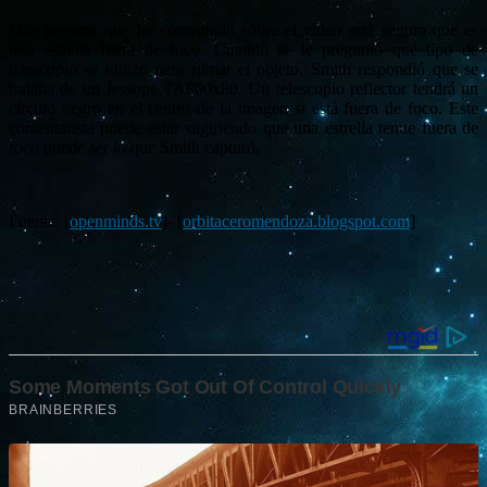
Una persona que ha comentado sobre el vídeo está segura que es
una estrella fuera de foco. Cuando se le preguntó qué tipo de
telescopio se utilizó para filmar el objeto, Smith respondió que se
trataba de un Jessops TA800x80. Un telescopio reflector tendrá un
círculo negro en el centro de la imagen si está fuera de foco. Este
comentarista puede estar sugiriendo que una estrella tenue fuera de
foco puede ser lo que Smith capturó.
Fuente: [
openminds.tv
]- [
orbitaceromendoza.blogspot.com
]