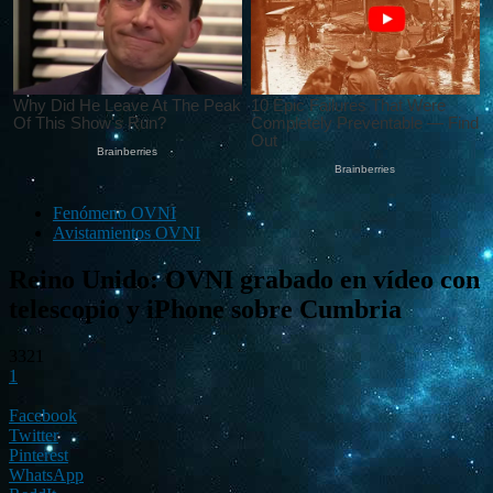
Fenómeno OVNI
Avistamientos OVNI
Reino Unido: OVNI grabado en vídeo con
telescopio y iPhone sobre Cumbria
3321
1
Facebook
Twitter
Pinterest
WhatsApp