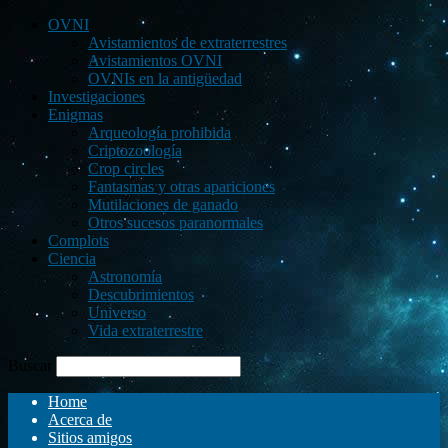
OVNI
Avistamientos de extraterrestres
Avistamientos OVNI
OVNIs en la antigüedad
Investigaciones
Enigmas
Arqueología prohibida
Criptozoología
Crop circles
Fantasmas y otras apariciones
Mutilaciones de ganado
Otros sucesos paranormales
Complots
Ciencia
Astronomía
Descubrimientos
Universo
Vida extraterrestre
Buscar
Home
Acerca de
Sitios amigos