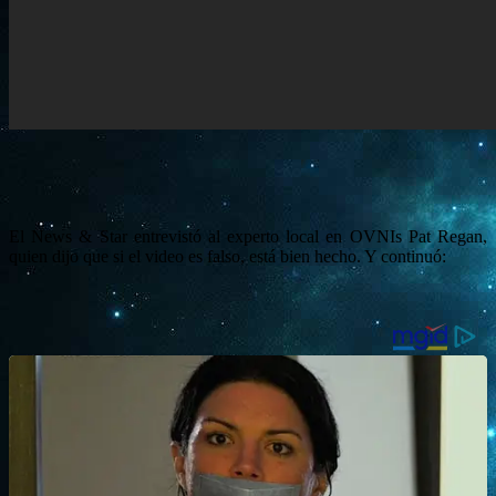
El News & Star entrevistó al experto local en OVNIs Pat Regan,
quien dijo que si el video es falso, está bien hecho. Y continuó: