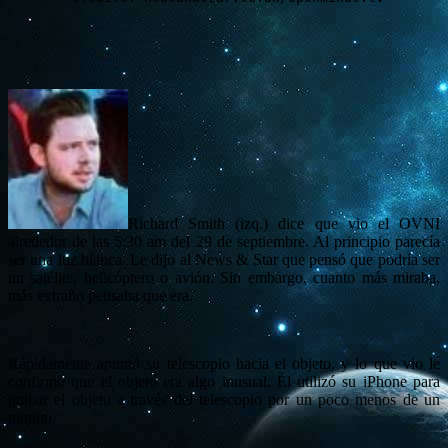
Richard Smith (izq.) dice que vio el OVNI
alrededor de las 5:30 am del 29 de septiembre. Al principio parecía
ser una luz blanca. Le dijo al News & Star que pensó que podría ser
un satélite, helicóptero o avión. Sin embargo, cuanto más miraba,
más extraño pensaba que era.
Rápidamente apuntó su telescopio hacia el objeto, y lo que vio le
confirmó que el objeto era algo inusual. Él utilizó su iPhone para
grabar el objeto a través del telescopio por un poco menos de un
minuto.