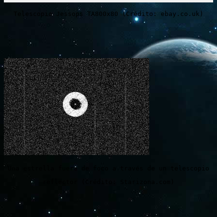
Telescopio Jessops TA800x80 (Crédito: ebay.co.uk)
Una estrella fuera de foco a través de un telescopio
reflector (Crédito: Starizona.com)