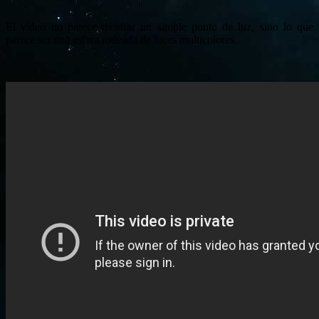
El vídeo no parece mostrar un simple punto de luz, sino lo que
parece ser una esfera rodeada de luces multicolores.