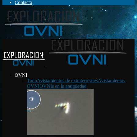
Contacto
Exploración OVNI
OVNI
Todo
Avistamientos de extraterrestres
Avistamientos
OVNI
OVNIs en la antigüedad