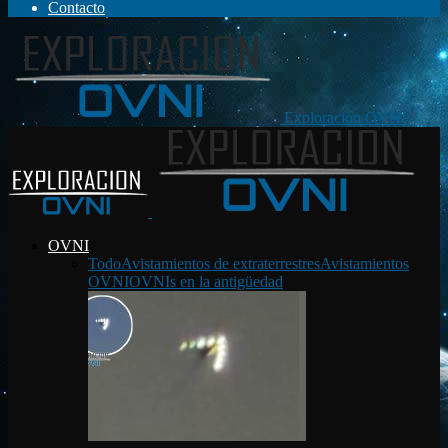
Contacto
Exploración OVNI
OVNI
Todo
Avistamientos de extraterrestres
Avistamientos
OVNI
OVNIs en la antigüedad