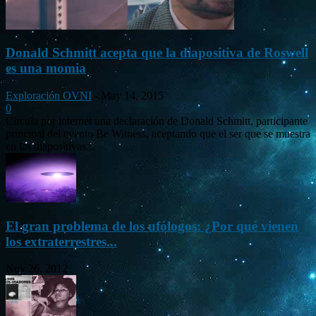
Donald Schmitt acepta que la diapositiva de Roswell
es una momia
Exploración OVNI
-
May 14, 2015
0
Circula por internet una declaración de Donald Schmitt, participante
principal del evento Be Witness, aceptando que el ser que se muestra
en las diapositivas...
El gran problema de los ufólogos: ¿Por qué vienen
los extraterrestres...
Nov 26, 2012