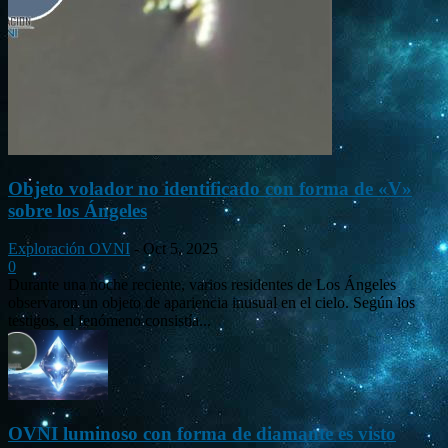
Objeto volador no identificado con forma de «V»
sobre los Ángeles
Exploración OVNI
-
Oct 5, 2025
0
Durante una noche reciente, varios residentes de Los Ángeles
observaron un objeto de apariencia inusual en el cielo. Según los
testigos, el fenómeno consistía...
OVNI luminoso con forma de diamante es visto