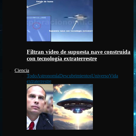
Filtran vídeo de supuesta nave construida
con tecnología extraterrestre
Ciencia
Todo
Astronomía
Descubrimientos
Universo
Vida
extraterrestre