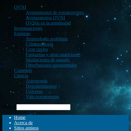
OVNI
Avistamientos de extraterrestres
Avistamientos OVNI
OVNIs en la antigüedad
Investigaciones
Enigmas
Arqueología prohibida
Criptozoología
Crop circles
Fantasmas y otras apariciones
Mutilaciones de ganado
Otros sucesos paranormales
Complots
Ciencia
Astronomía
Descubrimientos
Universo
Vida extraterrestre
Buscar
Home
Acerca de
Sitios amigos