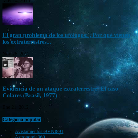
May 14, 2015
El gran problema de los ufólogos: ¿Por qué vienen
los extraterrestres...
Nov 26, 2012
Evidencia de un ataque extraterrestre: El caso
Colares (Brasil, 1977)
Ene 21, 2012
Categoría popular
Avistamientos OVNI
891
Astronomía
360