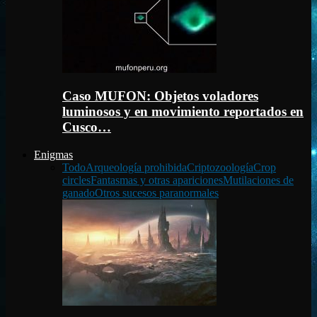
Caso MUFON: Objetos voladores
luminosos y en movimiento reportados en
Cusco…
Enigmas
Todo
Arqueología prohibida
Criptozoología
Crop
circles
Fantasmas y otras apariciones
Mutilaciones de
ganado
Otros sucesos paranormales