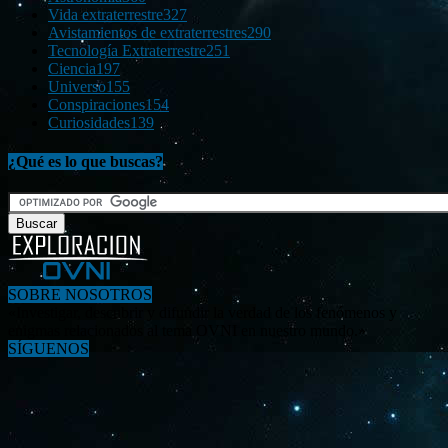
Vida extraterrestre
327
Avistamientos de extraterrestres
290
Tecnología Extraterrestre
251
Ciencia
197
Universo
155
Conspiraciones
154
Curiosidades
139
¿Qué es lo que buscas?
SOBRE NOSOTROS
«Investigar, descubrir y difundir la verdad de los fenómenos y
enigmas relacionados al tema OVNI en nuestro mundo.»
SÍGUENOS