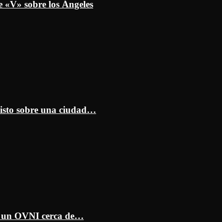
e «V» sobre los Ángeles
isto sobre una ciudad…
ar un OVNI cerca de…