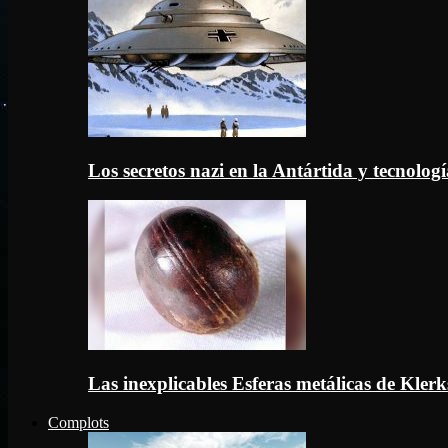
Los secretos nazi en la Antártida y tecnologí
Las inexplicables Esferas metálicas de Kler
Complots