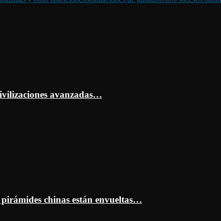
ivilizaciones avanzadas…
s pirámides chinas están envueltas…