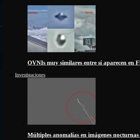
OVNIs muy similares entre sí aparecen en 
Investigaciones
Múltiples anomalías en imágenes nocturnas