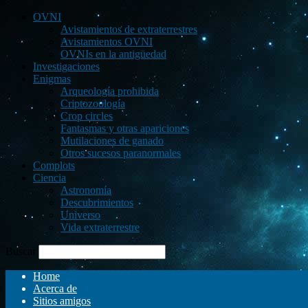
OVNI
Avistamientos de extraterrestres
Avistamientos OVNI
OVNIs en la antigüedad
Investigaciones
Enigmas
Arqueología prohibida
Criptozoología
Crop circles
Fantasmas y otras apariciones
Mutilaciones de ganado
Otros sucesos paranormales
Complots
Ciencia
Astronomía
Descubrimientos
Universo
Vida extraterrestre
Buscar
Home
Acerca de
Sitios amigos