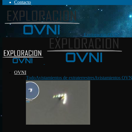
Contacto
Exploración OVNI
OVNI
Todo
Avistamientos de extraterrestres
Avistamientos OVN