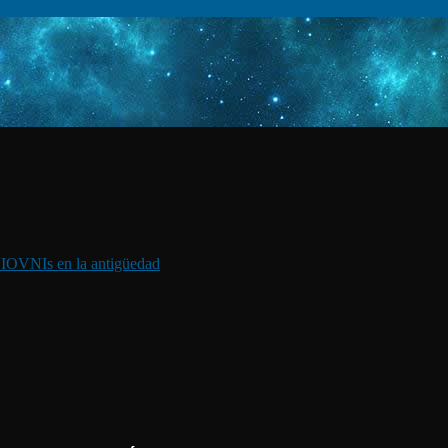
I
OVNIs en la antigüedad