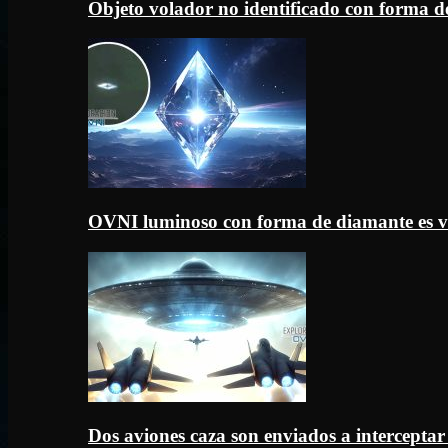
Objeto volador no identificado con forma d
OVNI luminoso con forma de diamante es v
Dos aviones caza son enviados a intercept