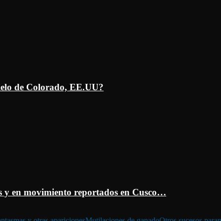
ielo de Colorado, EE.UU?
 y en movimiento reportados en Cusco…
ntasmas y otras apariciones
Mutilaciones de ganado
Otros sucesos para