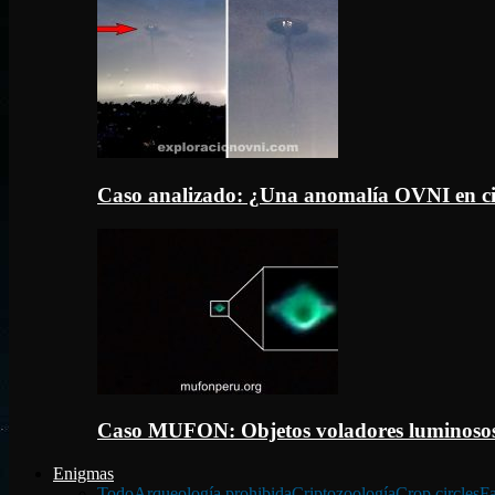
Caso analizado: ¿Una anomalía OVNI en c
Caso MUFON: Objetos voladores luminosos
Enigmas
Todo
Arqueología prohibida
Criptozoología
Crop circles
Fa