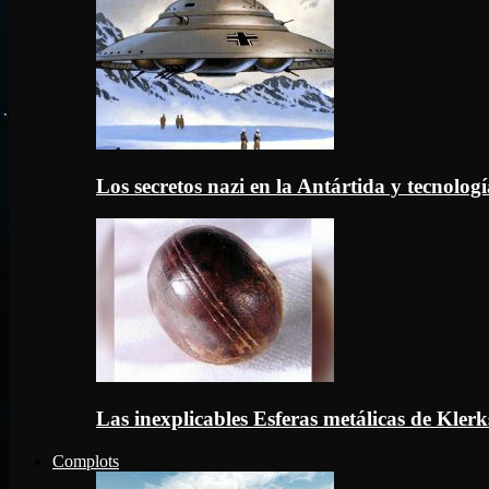
Los secretos nazi en la Antártida y tecnologí
Las inexplicables Esferas metálicas de Kler
Complots