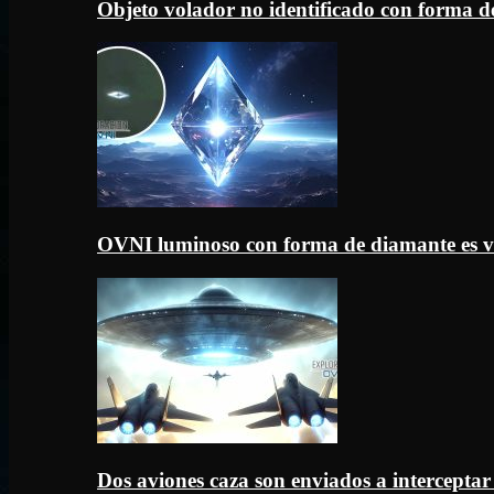
Objeto volador no identificado con forma d
OVNI luminoso con forma de diamante es v
Dos aviones caza son enviados a intercept