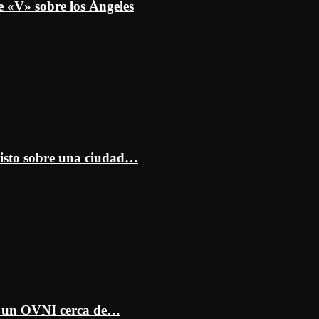
e «V» sobre los Ángeles
isto sobre una ciudad…
ar un OVNI cerca de…