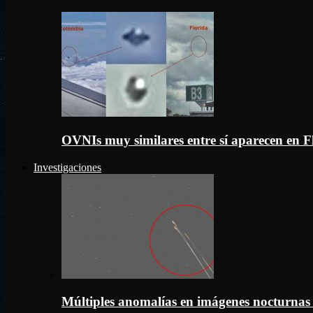
OVNIs muy similares entre sí aparecen en 
Investigaciones
Múltiples anomalías en imágenes nocturnas