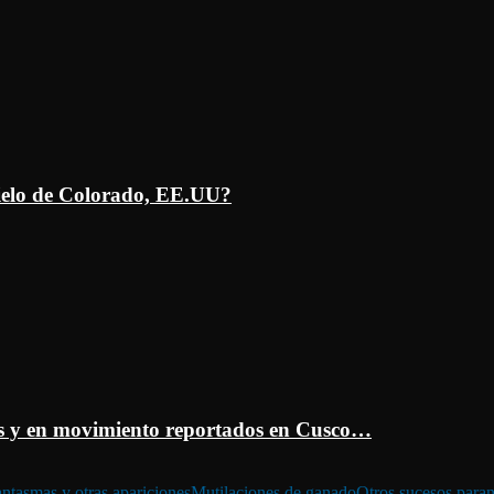
ielo de Colorado, EE.UU?
 y en movimiento reportados en Cusco…
ntasmas y otras apariciones
Mutilaciones de ganado
Otros sucesos para