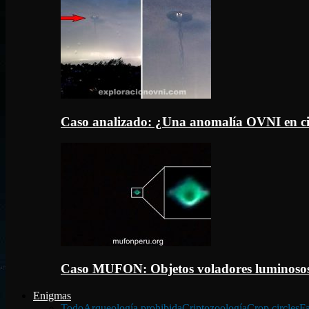
Caso analizado: ¿Una anomalía OVNI en c
Caso MUFON: Objetos voladores luminosos
Enigmas
Todo
Arqueología prohibida
Criptozoología
Crop circles
Fa