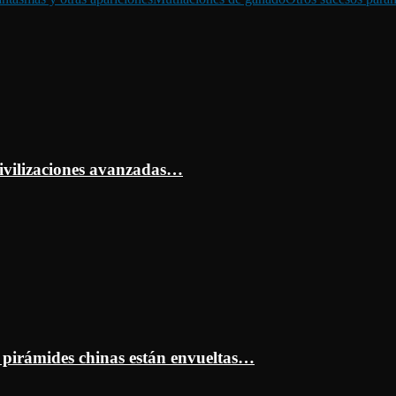
ivilizaciones avanzadas…
s pirámides chinas están envueltas…