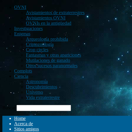
OVNI
Avistamientos de extraterrestres
Avistamientos OVNI
OVNIs en la antigüedad
Investigaciones
Enigmas
Arqueología prohibida
Criptozoología
Crop circles
Fantasmas y otras apariciones
Mutilaciones de ganado
Otros sucesos paranormales
Complots
Ciencia
Astronomía
Descubrimientos
Universo
Vida extraterrestre
Buscar
Home
Acerca de
Sitios amigos