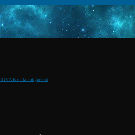
I
OVNIs en la antigüedad