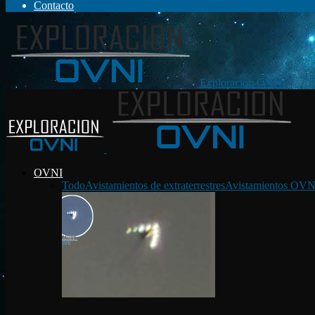
Contacto
Exploración OVNI
OVNI
Todo
Avistamientos de extraterrestres
Avistamientos OVN