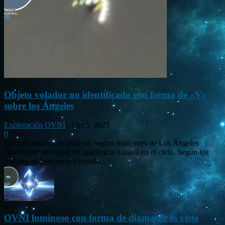
Objeto volador no identificado con forma de «V»
sobre los Ángeles
Exploración OVNI
-
Oct 5, 2025
0
Durante una noche reciente, varios residentes de Los Ángeles
observaron un objeto de apariencia inusual en el cielo. Según los
testigos, el fenómeno consistía...
OVNI luminoso con forma de diamante es visto