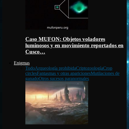
Caso MUFON: Objetos voladores
luminosos y en movimiento reportados en
Cusco…
Enigmas
Todo
Arqueología prohibida
Criptozoología
Crop
circles
Fantasmas y otras apariciones
Mutilaciones de
ganado
Otros sucesos paranormales