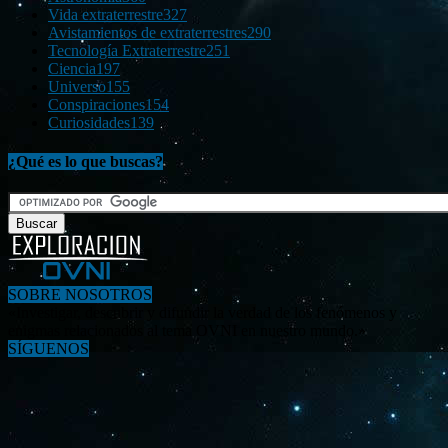
Vida extraterrestre
327
Avistamientos de extraterrestres
290
Tecnología Extraterrestre
251
Ciencia
197
Universo
155
Conspiraciones
154
Curiosidades
139
¿Qué es lo que buscas?
SOBRE NOSOTROS
«Investigar, descubrir y difundir la verdad de los fenómenos y
enigmas relacionados al tema OVNI en nuestro mundo.»
SÍGUENOS