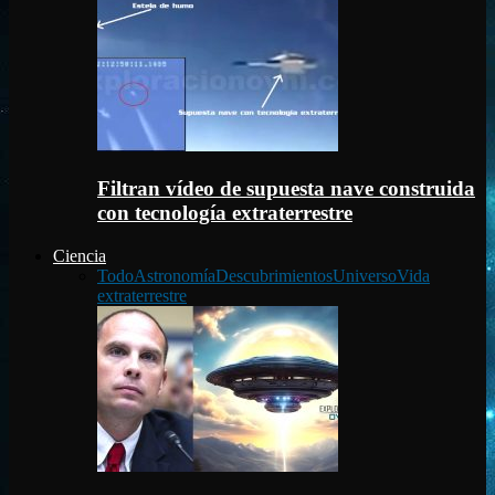
Filtran vídeo de supuesta nave construida
con tecnología extraterrestre
Ciencia
Todo
Astronomía
Descubrimientos
Universo
Vida
extraterrestre