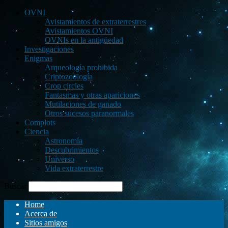
OVNI
Avistamientos de extraterrestres
Avistamientos OVNI
OVNIs en la antigüedad
Investigaciones
Enigmas
Arqueología prohibida
Criptozoología
Crop circles
Fantasmas y otras apariciones
Mutilaciones de ganado
Otros sucesos paranormales
Complots
Ciencia
Astronomía
Descubrimientos
Universo
Vida extraterrestre
Buscar
Home
Acerca de
Sitios amigos