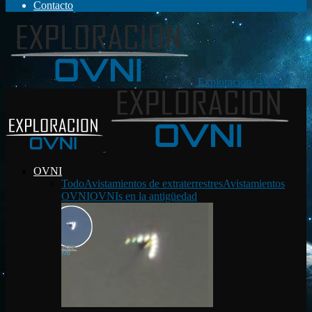
Contacto
Exploración OVNI
OVNI
Todo
Avistamientos de extraterrestres
Avistamientos
OVNI
OVNIs en la antigüedad