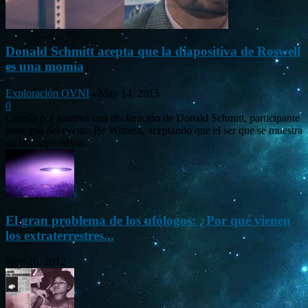
Donald Schmitt acepta que la diapositiva de Roswell
es una momia
Exploración OVNI
-
May 14, 2015
0
Circula por internet una declaración de Donald Schmitt, participante
principal del evento Be Witness, aceptando que el ser que se muestra
en las diapositivas...
El gran problema de los ufólogos: ¿Por qué vienen
los extraterrestres...
Nov 26, 2012