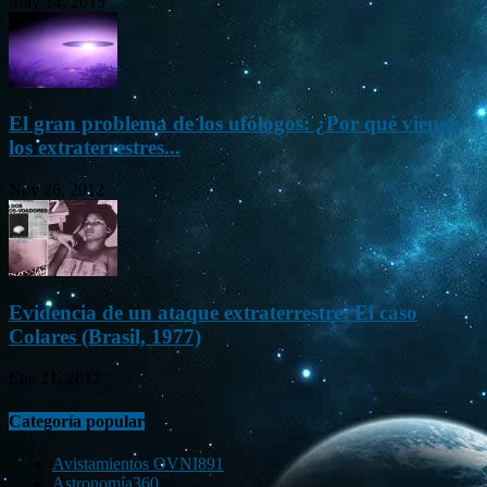
May 14, 2015
El gran problema de los ufólogos: ¿Por qué vienen
los extraterrestres...
Nov 26, 2012
Evidencia de un ataque extraterrestre: El caso
Colares (Brasil, 1977)
Ene 21, 2012
Categoría popular
Avistamientos OVNI
891
Astronomía
360