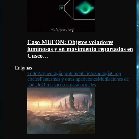
Caso MUFON: Objetos voladores
luminosos y en movimiento reportados en
Cusco…
Enigmas
Todo
Arqueología prohibida
Criptozoología
Crop
circles
Fantasmas y otras apariciones
Mutilaciones de
ganado
Otros sucesos paranormales