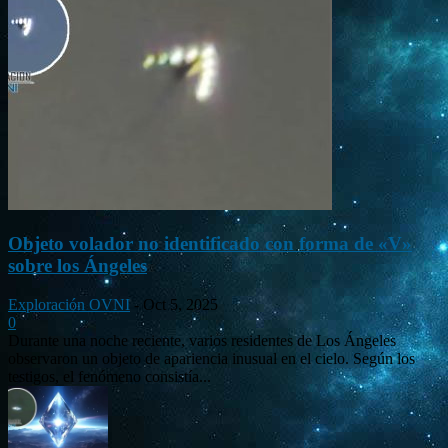
Objeto volador no identificado con forma de «V»
sobre los Ángeles
Exploración OVNI
-
Oct 5, 2025
0
Durante una noche reciente, varios residentes de Los Ángeles
observaron un objeto de apariencia inusual en el cielo. Según los
testigos, el fenómeno consistía...