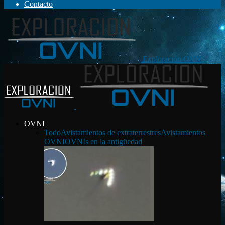
Contacto
Exploración OVNI
OVNI
Todo
Avistamientos de extraterrestres
Avistamientos
OVNI
OVNIs en la antigüedad