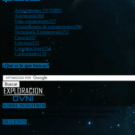
Avistamientos OVNI
891
Astronomía
360
Vida extraterrestre
327
Avistamientos de extraterrestres
290
Tecnología Extraterrestre
251
Ciencia
197
Universo
155
Conspiraciones
154
Curiosidades
139
¿Qué es lo que buscas?
SOBRE NOSOTROS
«Investigar, descubrir y difundir la verdad de los fenómenos y
enigmas relacionados al tema OVNI en nuestro mundo.»
SÍGUENOS