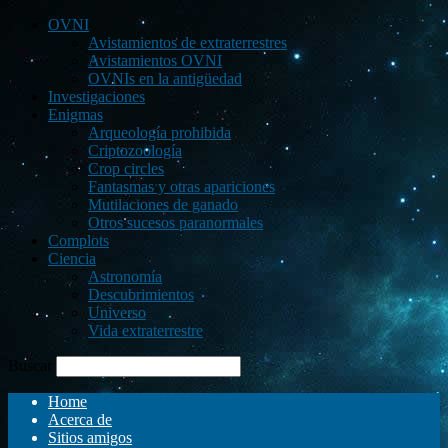
OVNI
Avistamientos de extraterrestres
Avistamientos OVNI
OVNIs en la antigüedad
Investigaciones
Enigmas
Arqueología prohibida
Criptozoología
Crop circles
Fantasmas y otras apariciones
Mutilaciones de ganado
Otros sucesos paranormales
Complots
Ciencia
Astronomía
Descubrimientos
Universo
Vida extraterrestre
Buscar
Home
Acerca de
Sitios amigos