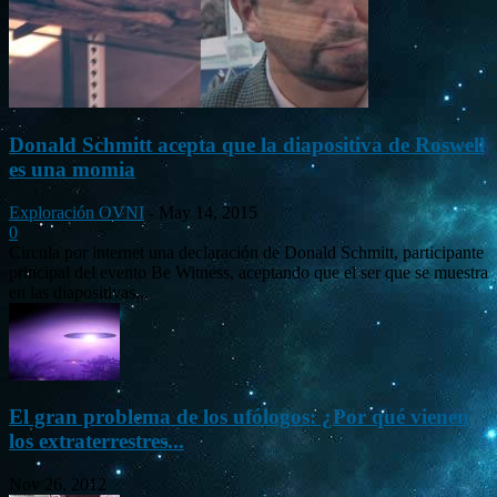
Donald Schmitt acepta que la diapositiva de Roswell
es una momia
Exploración OVNI
-
May 14, 2015
0
Circula por internet una declaración de Donald Schmitt, participante
principal del evento Be Witness, aceptando que el ser que se muestra
en las diapositivas...
El gran problema de los ufólogos: ¿Por qué vienen
los extraterrestres...
Nov 26, 2012