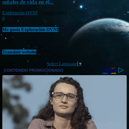
señales de vida en el...
Exploración OVNI
-
May 27, 2012
0
Me gusta Exploración OVNI
Translate website
Select Language
▼