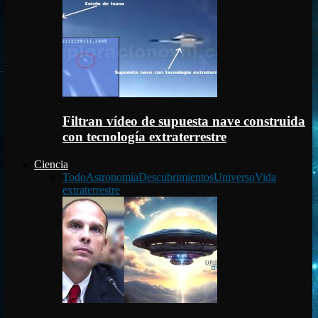
Filtran vídeo de supuesta nave construida
con tecnología extraterrestre
Ciencia
Todo
Astronomía
Descubrimientos
Universo
Vida
extraterrestre