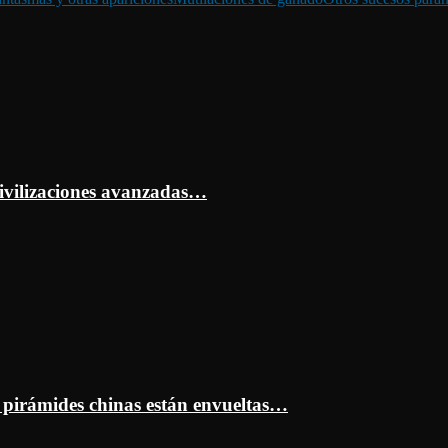
ivilizaciones avanzadas…
s pirámides chinas están envueltas…