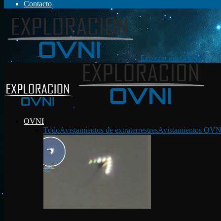
Contacto
Exploración OVNI
OVNI
Todo
Avistamientos de extraterrestres
Avistamientos OVN