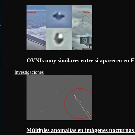
OVNIs muy similares entre sí aparecen en 
Investigaciones
Múltiples anomalías en imágenes nocturnas