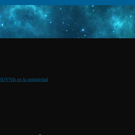
I
OVNIs en la antigüedad