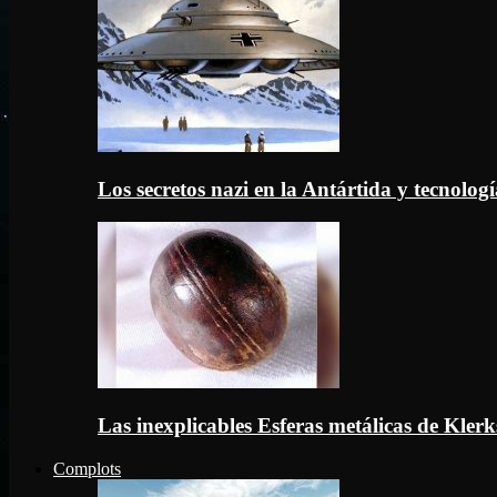
Los secretos nazi en la Antártida y tecnologí
Las inexplicables Esferas metálicas de Kler
Complots