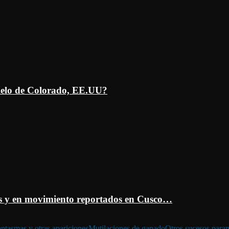
ielo de Colorado, EE.UU?
 y en movimiento reportados en Cusco…
ntasmas y otras apariciones
Mutilaciones de ganado
Otros sucesos para