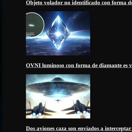
Objeto volador no identificado con forma d
OVNI luminoso con forma de diamante es v
Dos aviones caza son enviados a intercept