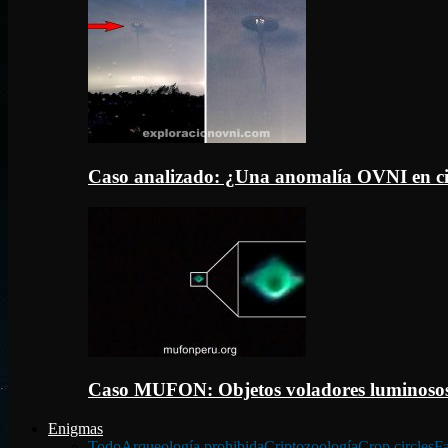
Caso analizado: ¿Una anomalía OVNI en c
Caso MUFON: Objetos voladores luminosos
Enigmas
Todo
Arqueología prohibida
Criptozoología
Crop circles
Fa