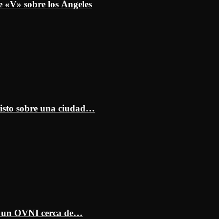
e «V» sobre los Ángeles
isto sobre una ciudad…
ar un OVNI cerca de…