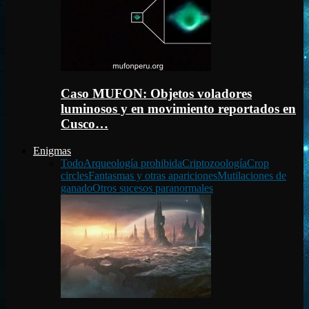
Caso MUFON: Objetos voladores
luminosos y en movimiento reportados en
Cusco…
Enigmas
Todo
Arqueología prohibida
Criptozoología
Crop
circles
Fantasmas y otras apariciones
Mutilaciones de
ganado
Otros sucesos paranormales