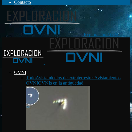
Contacto
Exploración OVNI
OVNI
Todo
Avistamientos de extraterrestres
Avistamientos
OVNI
OVNIs en la antigüedad