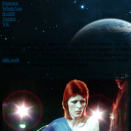
Pinterest
WhatsApp
ReddIt
Tumblr
VK
Una fotografía de la superficie lunar y redescubierta por un
aficionado ha causado asombro por lo que parece mostrar. Se trata
de una imagen perteneciente a la misión Apollo 17 y alojada en un
sitio web
de la NASA. Aunque la imagen es borrosa deja ver lo que
parece ser una estructura en forma de pirámide.