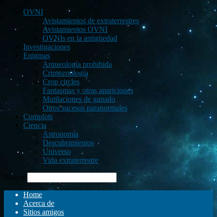
OVNI
Avistamientos de extraterrestres
Avistamientos OVNI
OVNIs en la antigüedad
Investigaciones
Enigmas
Arqueología prohibida
Criptozoología
Crop circles
Fantasmas y otras apariciones
Mutilaciones de ganado
Otros sucesos paranormales
Complots
Ciencia
Astronomía
Descubrimientos
Universo
Vida extraterrestre
Buscar
Home
Acerca de
Sitios amigos