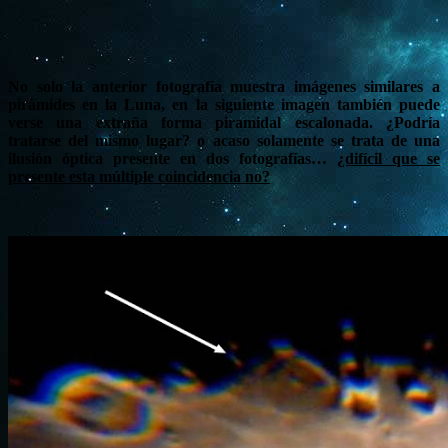
No solo la anterior fotografía muestra imágenes similares a
pirámides en la Luna, en la siguiente imagen también puede
verse una extraña forma piramidal escalonada. ¿Podría
tratarse del mismo lugar? o acaso solamente se trata de una
ilusión óptica presente en dos fotografías…
¿difícil que se
presente esta múltiple coincidencia no?