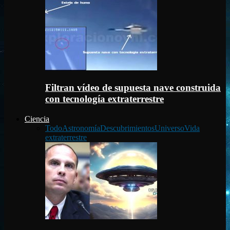
Filtran vídeo de supuesta nave construida
con tecnología extraterrestre
Ciencia
Todo
Astronomía
Descubrimientos
Universo
Vida
extraterrestre