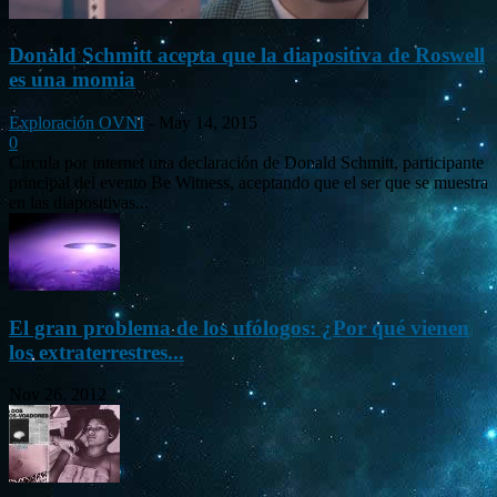
Donald Schmitt acepta que la diapositiva de Roswell
es una momia
Exploración OVNI
-
May 14, 2015
0
Circula por internet una declaración de Donald Schmitt, participante
principal del evento Be Witness, aceptando que el ser que se muestra
en las diapositivas...
El gran problema de los ufólogos: ¿Por qué vienen
los extraterrestres...
Nov 26, 2012