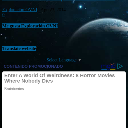
Exploración OVNI
-
Ago 23, 2014
0
Me gusta Exploración OVNI
Translate website
Select Language
▼