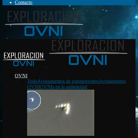
Contacto
Exploración OVNI
OVNI
Todo
Avistamientos de extraterrestres
Avistamientos
OVNI
OVNIs en la antigüedad