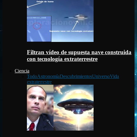
Filtran vídeo de supuesta nave construida
con tecnología extraterrestre
Ciencia
Todo
Astronomía
Descubrimientos
Universo
Vida
extraterrestre