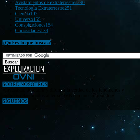
Avistamientos de extraterrestres
290
Tecnología Extraterrestre
251
Ciencia
197
Universo
155
Conspiraciones
154
Curiosidades
139
¿Qué es lo que buscas?
SOBRE NOSOTROS
«Investigar, descubrir y difundir la verdad de los fenómenos y
enigmas relacionados al tema OVNI en nuestro mundo.»
SÍGUENOS