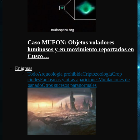
Caso MUFON: Objetos voladores
luminosos y en movimiento reportados en
Cusco…
Enigmas
Todo
Arqueología prohibida
Criptozoología
Crop
circles
Fantasmas y otras apariciones
Mutilaciones de
ganado
Otros sucesos paranormales