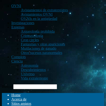
OVNI
Avistamientos de extraterrestres
Avistamientos OVNI
OVNIs en la antigüedad
Investigaciones
Enigmas
Arqueología prohibida
Criptozoología
Crop circles
Fantasmas y otras apariciones
Mutilaciones de ganado
Otros sucesos paranormales
Complots
Ciencia
Astronomía
Descubrimientos
Universo
Vida extraterrestre
Buscar
Home
Acerca de
Sitios amigos