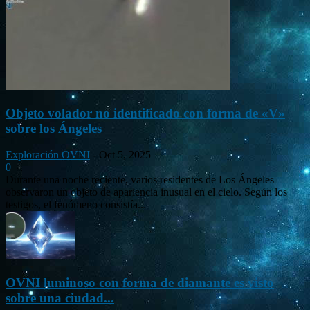
Objeto volador no identificado con forma de «V»
sobre los Ángeles
Exploración OVNI
-
Oct 5, 2025
0
Durante una noche reciente, varios residentes de Los Ángeles
observaron un objeto de apariencia inusual en el cielo. Según los
testigos, el fenómeno consistía...
OVNI luminoso con forma de diamante es visto
sobre una ciudad...