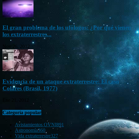
El gran problema de los ufólogos: ¿Por qué vienen
los extraterrestres...
Nov 26, 2012
Evidencia de un ataque extraterrestre: El caso
Colares (Brasil, 1977)
Ene 21, 2012
Categoría popular
Avistamientos OVNI
891
Astronomía
360
Vida extraterrestre
327