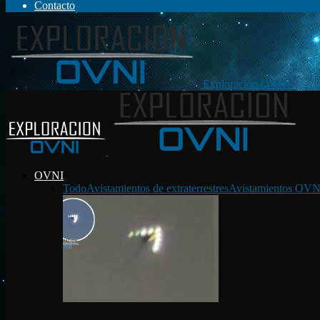
Contacto
Exploración OVNI
OVNI
Todo
Avistamientos de extraterrestres
Avistamientos OVN