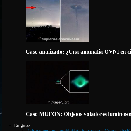
Caso analizado: ¿Una anomalía OVNI en c
Caso MUFON: Objetos voladores luminosos
Enigmas
Todo
Arqueología prohibida
Criptozoología
Crop circles
Fa