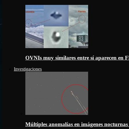
OVNIs muy similares entre sí aparecen en 
Investigaciones
Múltiples anomalías en imágenes nocturnas