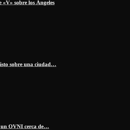
e «V» sobre los Ángeles
isto sobre una ciudad…
ar un OVNI cerca de…