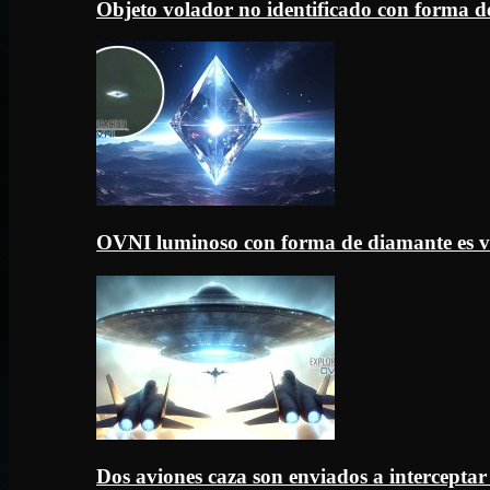
Objeto volador no identificado con forma d
OVNI luminoso con forma de diamante es v
Dos aviones caza son enviados a intercept