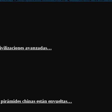
ivilizaciones avanzadas…
s pirámides chinas están envueltas…