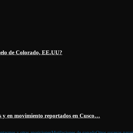
ielo de Colorado, EE.UU?
 y en movimiento reportados en Cusco…
ntasmas y otras apariciones
Mutilaciones de ganado
Otros sucesos para