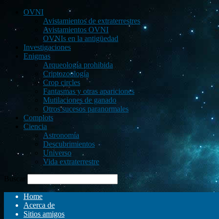
OVNI
Avistamientos de extraterrestres
Avistamientos OVNI
OVNIs en la antigüedad
Investigaciones
Enigmas
Arqueología prohibida
Criptozoología
Crop circles
Fantasmas y otras apariciones
Mutilaciones de ganado
Otros sucesos paranormales
Complots
Ciencia
Astronomía
Descubrimientos
Universo
Vida extraterrestre
Buscar
Home
Acerca de
Sitios amigos