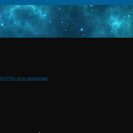
I
OVNIs en la antigüedad