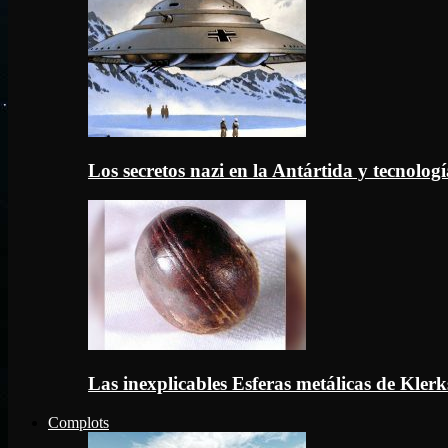
Los secretos nazi en la Antártida y tecnologí
Las inexplicables Esferas metálicas de Kler
Complots