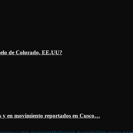
ielo de Colorado, EE.UU?
 y en movimiento reportados en Cusco…
ntasmas y otras apariciones
Mutilaciones de ganado
Otros sucesos para