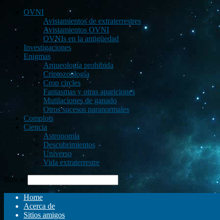
OVNI
Avistamientos de extraterrestres
Avistamientos OVNI
OVNIs en la antigüedad
Investigaciones
Enigmas
Arqueología prohibida
Criptozoología
Crop circles
Fantasmas y otras apariciones
Mutilaciones de ganado
Otros sucesos paranormales
Complots
Ciencia
Astronomía
Descubrimientos
Universo
Vida extraterrestre
Buscar
Home
Acerca de
Sitios amigos