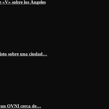
e «V» sobre los Ángeles
isto sobre una ciudad…
ar un OVNI cerca de…