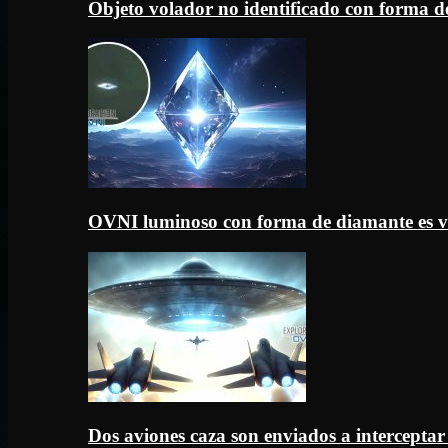
Objeto volador no identificado con forma d
OVNI luminoso con forma de diamante es v
Dos aviones caza son enviados a intercept