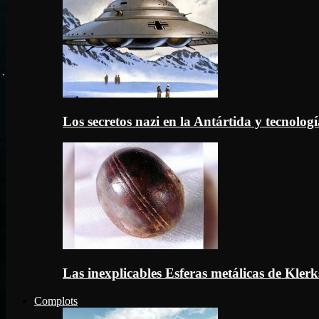
Los secretos nazi en la Antártida y tecnologí
Las inexplicables Esferas metálicas de Kler
Complots