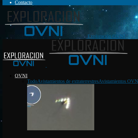
Contacto
Exploración OVNI
OVNI
Todo
Avistamientos de extraterrestres
Avistamientos OVN