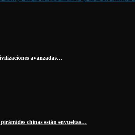
ivilizaciones avanzadas…
s pirámides chinas están envueltas…