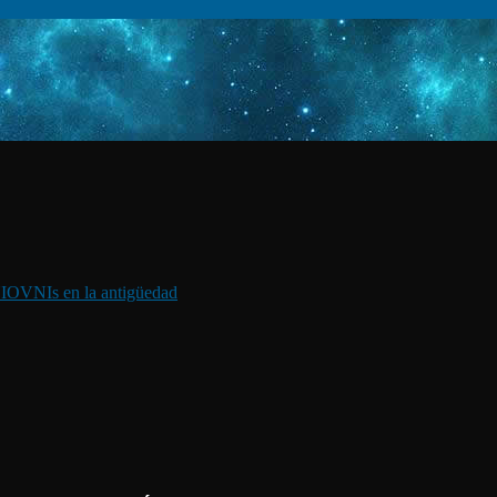
I
OVNIs en la antigüedad