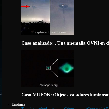
Caso analizado: ¿Una anomalía OVNI en c
Caso MUFON: Objetos voladores luminosos
Enigmas
Todo
Arqueología prohibida
Criptozoología
Crop circles
Fa