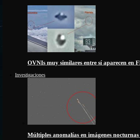
OVNIs muy similares entre sí aparecen en 
Investigaciones
Múltiples anomalías en imágenes nocturnas