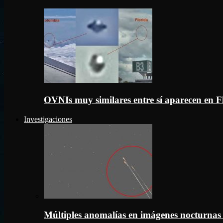
OVNIs muy similares entre sí aparecen en 
Investigaciones
Múltiples anomalías en imágenes nocturnas