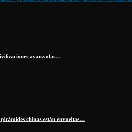
ivilizaciones avanzadas…
s pirámides chinas están envueltas…