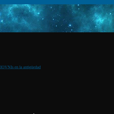
I
OVNIs en la antigüedad