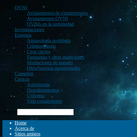
OVNI
Avistamientos de extraterrestres
Avistamientos OVNI
OVNIs en la antigüedad
Investigaciones
Enigmas
Arqueología prohibida
Criptozoología
Crop circles
Fantasmas y otras apariciones
Mutilaciones de ganado
Otros sucesos paranormales
Complots
Ciencia
Astronomía
Descubrimientos
Universo
Vida extraterrestre
Buscar
Home
Acerca de
Sitios amigos