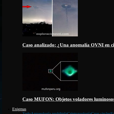
Caso analizado: ¿Una anomalía OVNI en c
Caso MUFON: Objetos voladores luminosos
Enigmas
Todo
Arqueología prohibida
Criptozoología
Crop circles
Fa