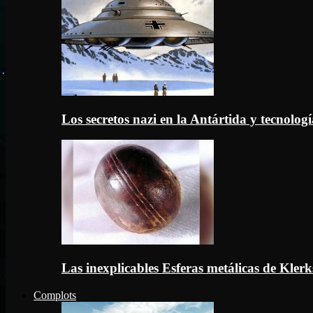
Los secretos nazi en la Antártida y tecnologí
Las inexplicables Esferas metálicas de Kler
Complots