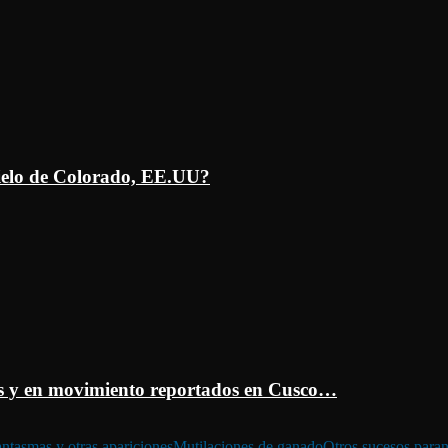
ielo de Colorado, EE.UU?
 y en movimiento reportados en Cusco…
ntasmas y otras apariciones
Mutilaciones de ganado
Otros sucesos para