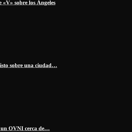
e «V» sobre los Ángeles
isto sobre una ciudad…
ar un OVNI cerca de…