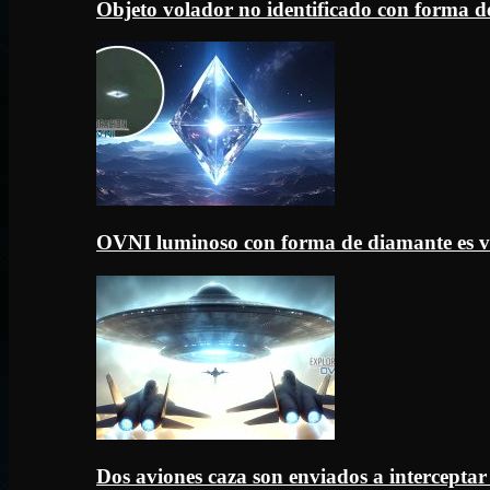
Objeto volador no identificado con forma d
OVNI luminoso con forma de diamante es v
Dos aviones caza son enviados a intercept