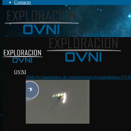
Contacto
Exploración OVNI
OVNI
Todo
Avistamientos de extraterrestres
Avistamientos OVN