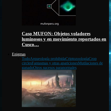
Caso MUFON: Objetos voladores
luminosos y en movimiento reportados en
Cusco…
Enigmas
Todo
Arqueología prohibida
Criptozoología
Crop
circles
Fantasmas y otras apariciones
Mutilaciones de
ganado
Otros sucesos paranormales