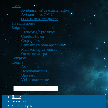
OVNI
Avistamientos de extraterrestres
Avistamientos OVNI
OVNIs en la antigüedad
Investigaciones
Enigmas
Arqueología prohibida
Criptozoología
Crop circles
Fantasmas y otras apariciones
Mutilaciones de ganado
Otros sucesos paranormales
Complots
Ciencia
Astronomía
Descubrimientos
Universo
Vida extraterrestre
Buscar
Home
Acerca de
Sitios amigos