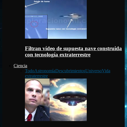
Filtran vídeo de supuesta nave construida
con tecnología extraterrestre
Ciencia
Todo
Astronomía
Descubrimientos
Universo
Vida
extraterrestre