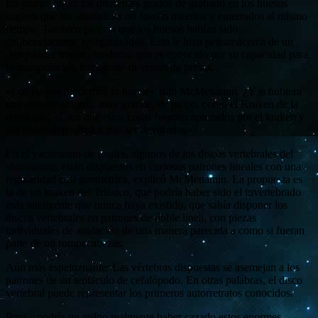
En primer lugar, los diferentes grados de grabado en los huesos
sugiere que los shonisaurs no fueron muertos y enterrados al mismo
tiempo. También parecía que los huesos habían sido
deliberadamente reorganizados. Esto le hizo pensar acerca de un
depredador marino moderno que es conocido por su capacidad para
la manipulación inteligente de restos de presas.
«Los pulpos modernos lo hacen», dijo McMenamin. ¿Y si hubiera
una especie antigua, muy grande, de pulpo, como el Kraken de la
mitología. «Creo que estas cosas fueron capturados por el kraken y
sus restos depositados tras ser devorados».
En el yacimiento de fósiles, algunos de los discos vertebrales del
shonisaurus están dispuestos en curiosos patrones lineales con una
regularidad casi geométrica, explicó McMenamin. La propuesta es
la de un kraken del Triásico, que podría haber sido el invertebrado
más inteligente que nunca haya existido, que sabía disponer los
discos vertebrales en patrones de doble línea, con piezas
individuales de anidación de una manera parecida a como si fueran
parte de un rompecabezas.
Aún más espeluznante: Las vértebras dispuestas se asemejan a los
patrones de un tentáculo de cefalópodo. En otras palabras, el disco
vertebral puede representar los primeros autorretratos conocidos.
Pero, ¿podría un pulpo realmente haber cazado estos enormes