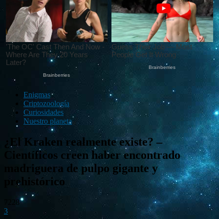
Enigmas
Criptozoología
Curiosidades
Nuestro planeta
¿El Kraken realmente existe? –
Científicos creen haber encontrado
madriguera de pulpo gigante y
prehistórico
7228
3