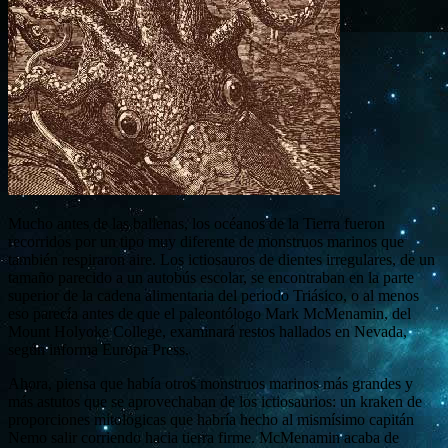
Mucho antes de las ballenas, los océanos de la Tierra fueron
recorridos por un tipo muy diferente de monstruos marinos que
también respiraron aire. Los ictiosauros de dientes irregulares, de un
tamaño parecido a un autobús escolar, se encontraban en la parte
superior de la cadena alimentaria del periodo Triásico, o al menos
eso parecía antes de que el paleontólogo Mark McMenamin, del
Mount Holyoke College, examinará restos hallados en Nevada,
según informa Europa Press.
Ahora, piensa que había otros monstruos marinos más grandes y
más astutos que se aprovechaban de los ictiosaurios: un kraken de
proporciones mitológicas que habría hecho al mismísimo capitán
Nemo salir corriendo hacia tierra firme. McMenamin acaba de