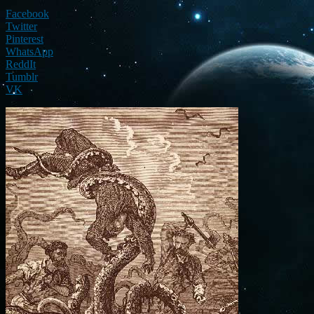
Facebook
Twitter
Pinterest
WhatsApp
ReddIt
Tumblr
VK