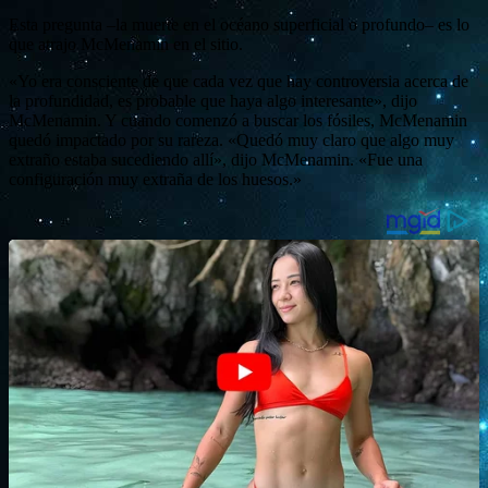
Esta pregunta –la muerte en el océano superficial o profundo– es lo
que atrajo McMenamin en el sitio.
«Yo era consciente de que cada vez que hay controversia acerca de
la profundidad, es probable que haya algo interesante», dijo
McMenamin. Y cuando comenzó a buscar los fósiles, McMenamin
quedó impactado por su rareza. «Quedó muy claro que algo muy
extraño estaba sucediendo allí», dijo McMenamin. «Fue una
configuración muy extraña de los huesos.»