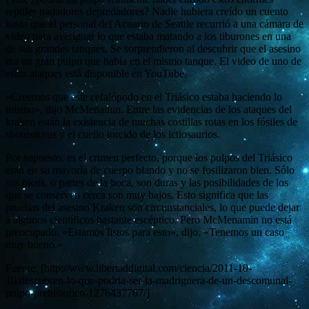
reptiles nadadores depredadores? Nadie hubiera creído un cuento
hasta que el personal del Acuario de Seattle recurrió a una cámara de
vídeo para averiguar lo que estaba matando a los tiburones en una
de sus grandes tanques. Se sorprendieron al descubrir que el asesino
era un gran pulpo que había en el mismo tanque. El video de uno de
estos ataques está disponible en YouTube.
«Creemos que este cefalópodo en el Triásico estaba haciendo lo
mismo», dijo McMenamin. Entre las evidencias de los ataques del
kraken están la existencia de muchas costillas rotas en los fósiles de
shonisaurus y el cuello torcido de los ictiosaurios.
Por supuesto, es el crimen perfecto, porque los pulpos del Triásico
eran en su mayoría de cuerpo blando y no se fosilizaron bien. Sólo
sus picos, o partes de la boca, son duras y las posibilidades de los
que se conserven cerca son muy bajos. Esto significa que las
pruebas del asesino Kraken son circunstanciales, lo que puede dejar
a algunos científicos bastante escéptico. Pero McMenamin no está
preocupado. «Estamos listos para esto», dijo. «Tenemos un caso
muy bueno.»
Fuente: [http://www.libertaddigital.com/ciencia/2011-10-
10/descubren-lo-que-podria-ser-la-madriguera-de-un-descomunal-
pulpo-prehistorico-1276437767/]