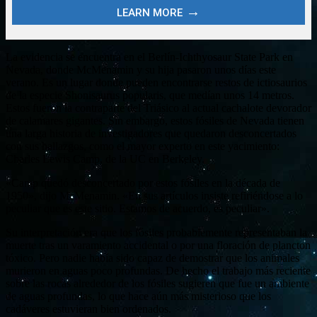
La evidencia se encuentra en el Berlín-Ichthyosaur State Park en
Nevada, donde McMenamin y su hija pasaron unos días este
verano. Es un lugar donde pueden encontrarse restos de ictiosaurios
de la especie Shonisaurus popularis, que medían unos 14 metros.
Estos fueron la contraparte del Triásico al actual cachalote devorador
de calamares gigantes. Sin embargo, estos fósiles de Nevada tienen
una larga historia de investigadores que quedaron desconcertados
con sus hallazgos, como el mayor experto en este yacimiento:
Charles Lewis Camp, de la UC en Berkeley.
«Camp quedó desconcertado por estos fósiles en la década de
1950», dijo McMenamin. «En sus artículos insiste refiriéndose a lo
peculiar que es este sitio. Estamos de acuerdo, es peculiar».
Su interpretación era que los fósiles probablemente representaban la
muerte tras un varamiento accidental o por una floración de plancton
tóxico. Pero nadie había sido capaz de demostrar que los animales
murieron en aguas poco profundas. De hecho el trabajo más reciente
sobre las rocas alrededor de los fósiles sugieren que fue un ambiente
de aguas profundas, lo que hace aún más misterioso que los
cadáveres estuvieran bien ordenados.