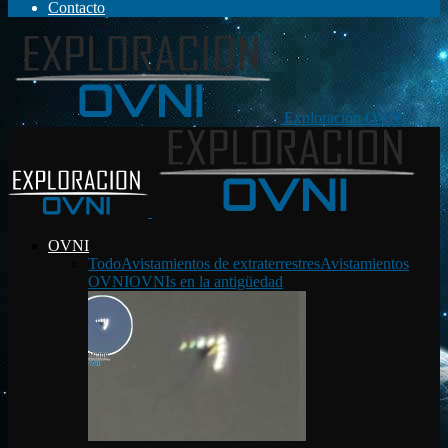
Contacto
Exploración OVNI
OVNI
Todo
Avistamientos de extraterrestres
Avistamientos
OVNI
OVNIs en la antigüedad