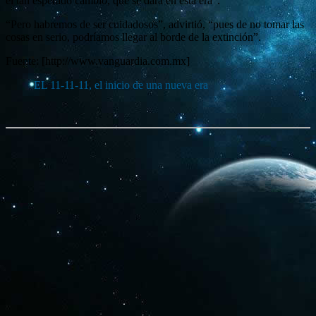
el tan esperado cambio, que se dará en esta era”.
“Pero habremos de ser cuidadosos”, advirtió, “pues de no tomar las
cosas en serio, podríamos llegar al borde de la extinción”.
Fuente: [http://www.vanguardia.com.mx]
EL 11-11-11, el inicio de una nueva era