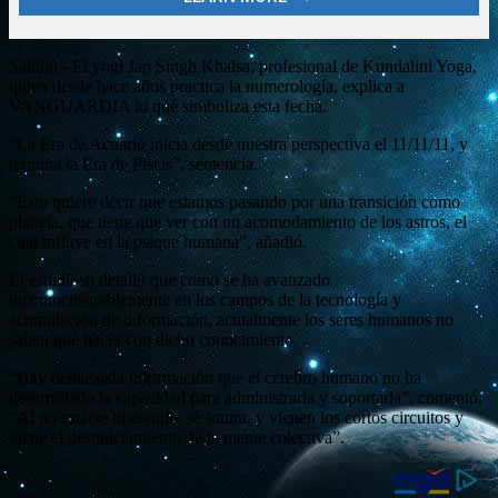
Saltillo.- El yogi Jap Singh Khalsa, profesional de Kundalini Yoga,
quien desde hace años practica la numerología, explica a
VANGUARDIA lo qué simboliza esta fecha.
“La Era de Acuario inicia desde nuestra perspectiva el 11/11/11, y
termina la Era de Piscis”, sentencia.
“Esto quiere decir que estamos pasando por una transición como
planeta, que tiene que ver con un acomodamiento de los astros, el
cual influye en la psique humana”, añadió.
El estudioso detalló que como se ha avanzado
inconmensurablemente en los campos de la tecnología y
acumulación de información, actualmente los seres humanos no
saben qué hacer con dicho conocimiento.
“Hay demasiada información que el cerebro humano no ha
desarrollado la capacidad para administrarla y soportarla”, comentó,
“Al no estarse liberando, se satura, y vienen los cortos circuitos y
viene el desquiciamiento de la mente colectiva”.