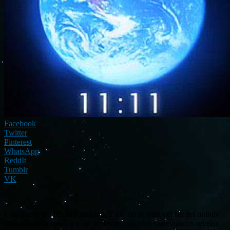
Facebook
Twitter
Pinterest
WhatsApp
ReddIt
Tumblr
VK
Una nueva era iniciará mañana. Y no, no se trata del fin del mundo.
Más allá de la mística y las profecías, cálculos matemáticos revelan