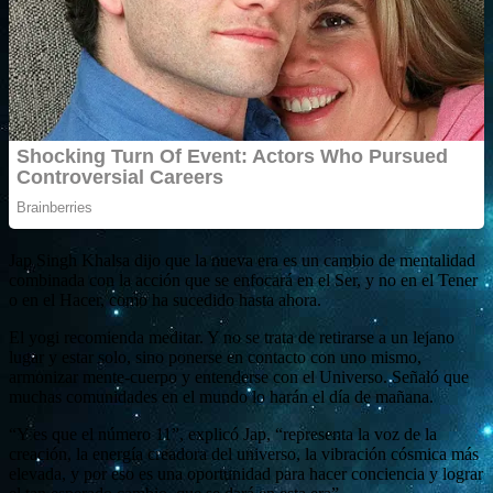
Jap Singh Khalsa dijo que la nueva era es un cambio de mentalidad
combinada con la acción que se enfocará en el Ser, y no en el Tener
o en el Hacer, como ha sucedido hasta ahora.
El yogi recomienda meditar. Y no se trata de retirarse a un lejano
lugar y estar solo, sino ponerse en contacto con uno mismo,
armonizar mente-cuerpo y entenderse con el Universo. Señaló que
muchas comunidades en el mundo lo harán el día de mañana.
“Y es que el número 11”, explicó Jap, “representa la voz de la
creación, la energía creadora del universo, la vibración cósmica más
elevada, y por eso es una oportunidad para hacer conciencia y lograr