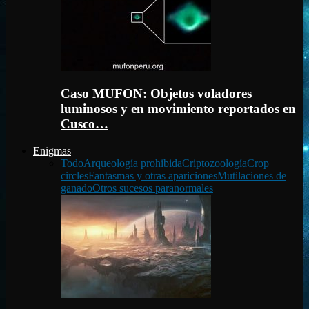
Caso MUFON: Objetos voladores
luminosos y en movimiento reportados en
Cusco…
Enigmas
Todo
Arqueología prohibida
Criptozoología
Crop
circles
Fantasmas y otras apariciones
Mutilaciones de
ganado
Otros sucesos paranormales