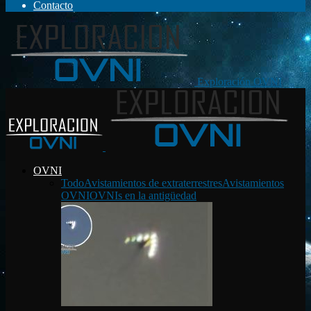
Contacto
Exploración OVNI
OVNI
Todo
Avistamientos de extraterrestres
Avistamientos
OVNI
OVNIs en la antigüedad