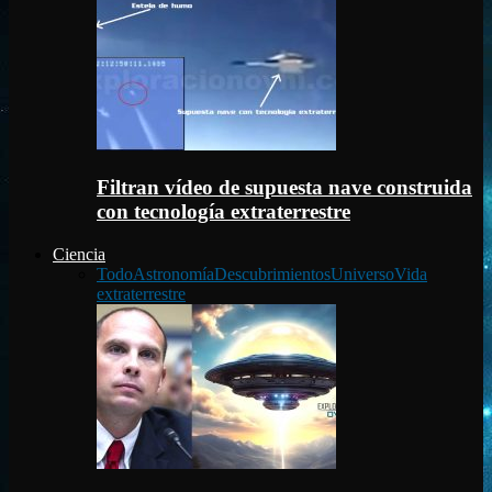
Filtran vídeo de supuesta nave construida
con tecnología extraterrestre
Ciencia
Todo
Astronomía
Descubrimientos
Universo
Vida
extraterrestre