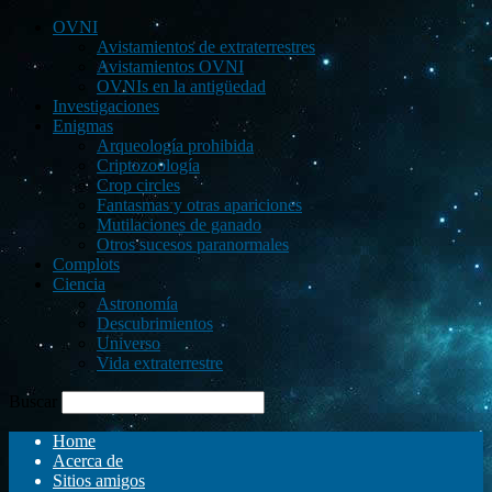
OVNI
Avistamientos de extraterrestres
Avistamientos OVNI
OVNIs en la antigüedad
Investigaciones
Enigmas
Arqueología prohibida
Criptozoología
Crop circles
Fantasmas y otras apariciones
Mutilaciones de ganado
Otros sucesos paranormales
Complots
Ciencia
Astronomía
Descubrimientos
Universo
Vida extraterrestre
Buscar
Home
Acerca de
Sitios amigos