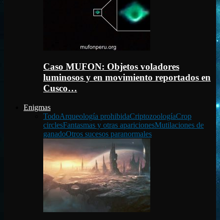
Caso MUFON: Objetos voladores
luminosos y en movimiento reportados en
Cusco…
Enigmas
Todo
Arqueología prohibida
Criptozoología
Crop
circles
Fantasmas y otras apariciones
Mutilaciones de
ganado
Otros sucesos paranormales