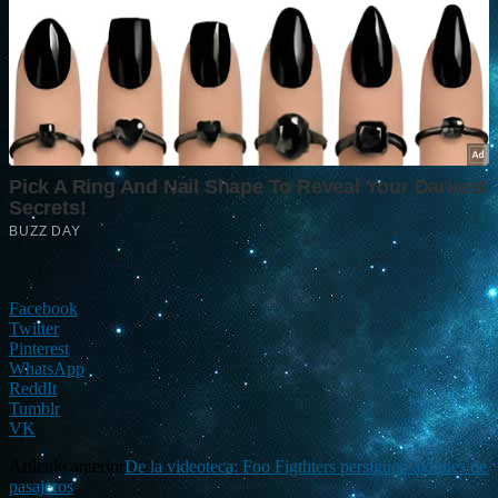
Facebook
Twitter
Pinterest
WhatsApp
ReddIt
Tumblr
VK
Artículo anterior
De la videoteca: Foo Figthters persiguen aviones de
pasajeros