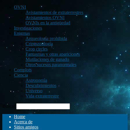
OVNI
Avistamientos de extraterrestres
Avistamientos OVNI
OVNIs en la antigüedad
Investigaciones
Enigmas
Arqueología prohibida
Criptozoología
Crop circles
Fantasmas y otras apariciones
Mutilaciones de ganado
Otros sucesos paranormales
Complots
Ciencia
Astronomía
Descubrimientos
Universo
Vida extraterrestre
Buscar
Home
Acerca de
Sitios amigos