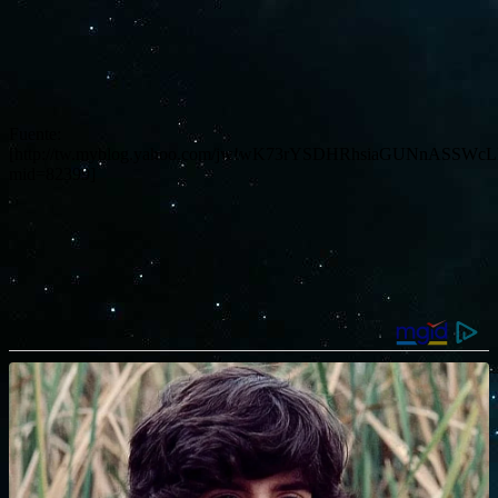
Fuente:
[http://tw.myblog.yahoo.com/jw!wK73rYSDHRhsiaGUNnASSWcLPw
mid=82399]