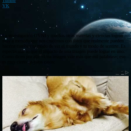
Tumblr
VK
La investigación OVNI y muchas otras materias y ciencias logran
muy a menudo que nos crucemos con fotos que realmente pueden
hacerte cambiar tu modo de ver el mundo y tu modo de sentirte. Es
espectacular lo que el impacto de una imagen puede lograr en uno.
Como dicen por allí: «Una imagen vale más que mil palabras»; eso
es muy cierto en estos casos: