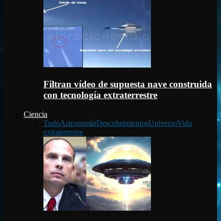
Filtran vídeo de supuesta nave construida
con tecnología extraterrestre
Ciencia
Todo
Astronomía
Descubrimientos
Universo
Vida
extraterrestre