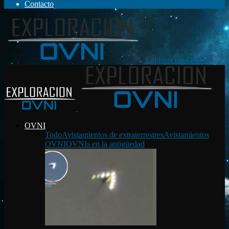
Contacto
Exploración OVNI
OVNI
Todo
Avistamientos de extraterrestres
Avistamientos
OVNI
OVNIs en la antigüedad