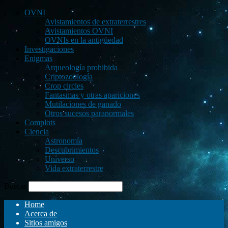
OVNI
Avistamientos de extraterrestres
Avistamientos OVNI
OVNIs en la antigüedad
Investigaciones
Enigmas
Arqueología prohibida
Criptozoología
Crop circles
Fantasmas y otras apariciones
Mutilaciones de ganado
Otros sucesos paranormales
Complots
Ciencia
Astronomía
Descubrimientos
Universo
Vida extraterrestre
Buscar
Home
Acerca de
Sitios amigos