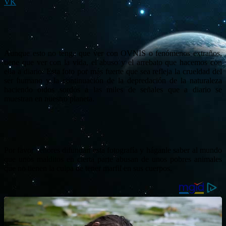
VK
Aunque esto no tenga que ver con OVNIS o fenómenos extraños,
tiene que ver con la vida, el abuso y el arrebato que hacemos con
ella a diario. Esta foto por más fuerte que sea refleja la crueldad del
ser humano y la continuación de la depredación de la naturaleza
haciendo oidos sordos a las miles de señales que a diario se
muestran en nuestro planeta.
Por favor señores difundan esta fotografía y háganle saber al mundo
que unos malditos en cierta parte abusan de unos pobres animales
que no tienen la culpa de tener marfil en sus cuerpos.