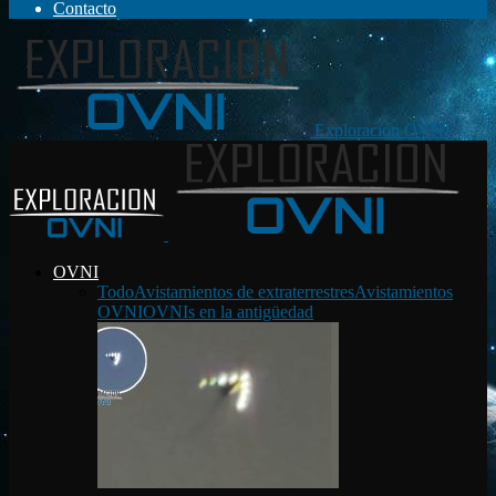
Contacto
Exploración OVNI
OVNI
Todo
Avistamientos de extraterrestres
Avistamientos
OVNI
OVNIs en la antigüedad