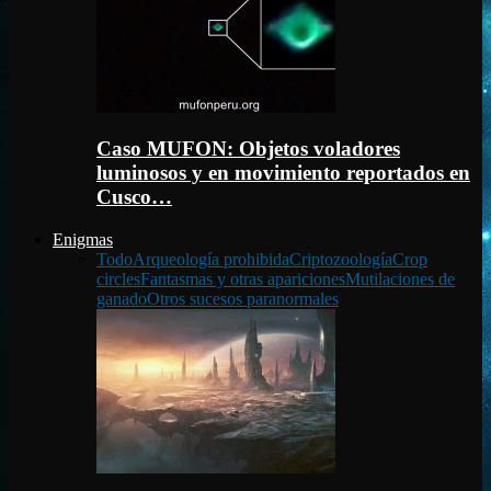
Caso MUFON: Objetos voladores
luminosos y en movimiento reportados en
Cusco…
Enigmas
Todo
Arqueología prohibida
Criptozoología
Crop
circles
Fantasmas y otras apariciones
Mutilaciones de
ganado
Otros sucesos paranormales