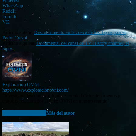
Pinterest
WhatsApp
ReddIt
Tumblr
VK
Artículo anterior
Descubrimiento en la cueva de los Tayos, por el
Padre Crespi
Artículo siguiente
Documental del canal de TV History channel, el
rapto.
Exploración OVNI
https://www.exploracionovni.com/
“Investigar, descubrir y difundir la verdad de los fenómenos y
enigmas relacionados al tema OVNI en nuestro mundo".
Artículo relacionados
Más del autor