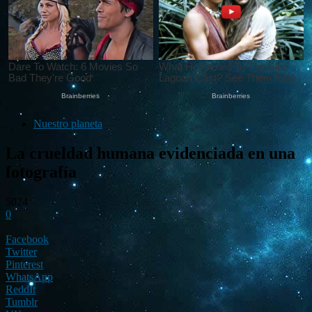
Nuestro planeta
La crueldad humana evidenciada en una
fotografía
5024
0
Facebook
Twitter
Pinterest
WhatsApp
ReddIt
Tumblr