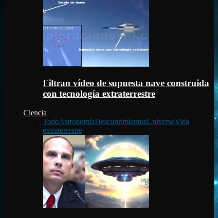
Filtran vídeo de supuesta nave construida
con tecnología extraterrestre
Ciencia
Todo
Astronomía
Descubrimientos
Universo
Vida
extraterrestre