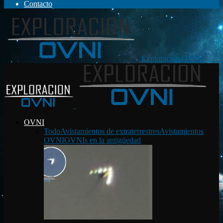
Contacto
Exploración OVNI
OVNI
Todo
Avistamientos de extraterrestres
Avistamientos
OVNI
OVNIs en la antigüedad