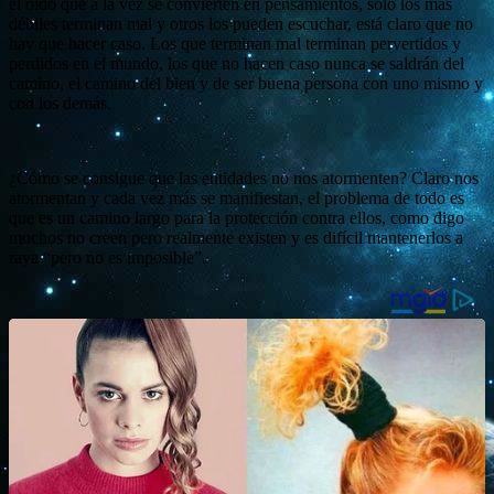
el oído que a la vez se convierten en pensamientos, solo los más
débiles terminan mal y otros los pueden escuchar, está claro que no
hay que hacer caso. Los que terminan mal terminan pervertidos y
perdidos en el mundo, los que no hacen caso nunca se saldrán del
camino, el camino del bien y de ser buena persona con uno mismo y
con los demás.
¿Cómo se consigue que las entidades no nos atormenten? Claro nos
atormentan y cada vez más se manifiestan, el problema de todo es
que es un camino largo para la protección contra ellos, como digo
muchos no creen pero realmente existen y es difícil mantenerlos a
raya “pero no es imposible”.