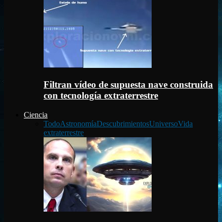
Filtran vídeo de supuesta nave construida
con tecnología extraterrestre
Ciencia
Todo
Astronomía
Descubrimientos
Universo
Vida
extraterrestre