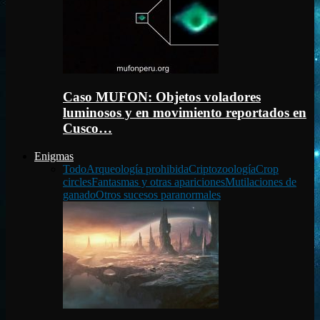
Caso MUFON: Objetos voladores
luminosos y en movimiento reportados en
Cusco…
Enigmas
Todo
Arqueología prohibida
Criptozoología
Crop
circles
Fantasmas y otras apariciones
Mutilaciones de
ganado
Otros sucesos paranormales