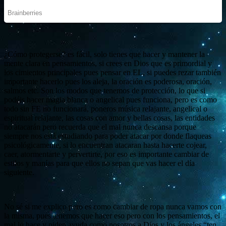
¿Cómo protegerse? es fácil, solo tienes que hacer y mantener la
mente clara en pensamientos, si crees en Dios que es primordial y
los cimientos principales pues pensar en EL, si puedes rezar también
importante hacerlo pues los aleja, la oración es poderosa, oración,
salmos etc. Son los modos que tenemos de protección, lo que si
podéis hacer magia blanca o angelical pues funciona, pero es como
todo sin FE no funcionará, poneros música relajante, angelical o
espiritual relajante, las cosas con amor y bellas cosas, las entidades
no atacarán pero recuerda que el mal nunca descansa porque
siempre nos está estudiando para poder atacar por donde flaqueas
psicológicamente, si lo encuentran atacaran hasta hacerte cojear,
caer, atormentarte y pervertirte, por eso es importante cambiar de
estilos y manías para que ellos no sepan que vas hacer el día
siguiente.
No sé si me explico pero es como cambiar de ropa nunca vamos con
la misma, pues tenemos que hacer eso pero con los pensamientos, el
mal lo hace y piden ayuda como nosotros a Dios y los ángeles “ten