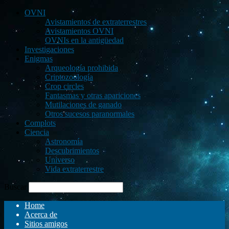
OVNI
Avistamientos de extraterrestres
Avistamientos OVNI
OVNIs en la antigüedad
Investigaciones
Enigmas
Arqueología prohibida
Criptozoología
Crop circles
Fantasmas y otras apariciones
Mutilaciones de ganado
Otros sucesos paranormales
Complots
Ciencia
Astronomía
Descubrimientos
Universo
Vida extraterrestre
Buscar
Home
Acerca de
Sitios amigos