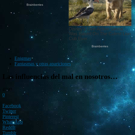
Enigmas
Fantasmas y otras apariciones
Las influencias del mal en nosotros…
4199
0
Facebook
Twitter
Pinterest
WhatsApp
ReddIt
Tumblr