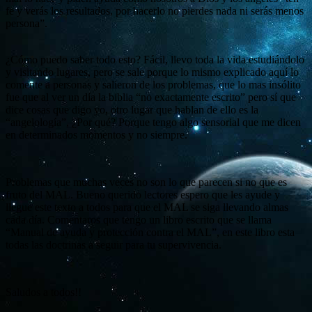
fe y verás los resultados, por hacerlo no pierdes nada ni serás menos
persona”.
¿Cómo puedo saber todo esto? Fácil, llevo toda la vida estudiándolo
y visitando lugares, pero se sale porque lo mismo explicado aquí lo
comente a personas y salieron de los problemas, que lo mas insólito
fue que al ver un día la biblia “no exactamente escrito” pero sí que
dice cosas que digo yo, otro lugar que hablan de ello es la
“angelología”, ¿Por qué? Porque tengo algo sensorial que me dicen
en determinados momentos y no siempre.
Problemas que muchas veces no son lo que parecen si no que es
fruto del MAL. Bueno querido lectores espero que les ayude y
llegue este texto a todos para que el MAL se siga llevando almas
cada día. Comentaros que tengo un libro escrito que se llama
“Manual de ayuda y protección contra el MAL”, en este libro esta
todas las doctrinas a seguir para tu supervivencia.
Saludos a todos!!