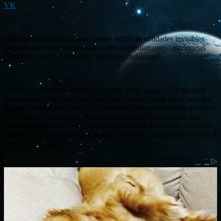
VK
Hola queridos lectores, hoy vamos hablar de entidades invisibles
que influyen en nuestras vidas y nos manipulan como marionetas
¿Ustedes creen? ¿Existen las entidades malévolas?
Vamos a contar que realmente existen, tengo amigos con muchos
problemas en sus casas o en sus vidas, esto se puede saber cuando
en casa pasan cosas raras o incluso en tu interior al enojarte y sueltas
la ira sientes como que no te puedes controlar incluso como que
tienes alguien dentro, el problema de todo esto es que los oscuros o
fuerzas del mal intentan la posesión para poder manipularte y poco a
poco lo consiguen.