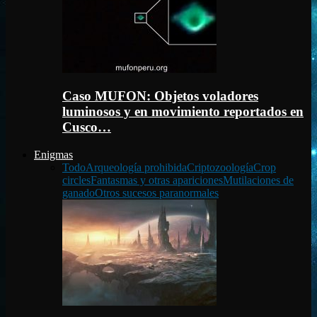
Caso MUFON: Objetos voladores
luminosos y en movimiento reportados en
Cusco…
Enigmas
Todo
Arqueología prohibida
Criptozoología
Crop
circles
Fantasmas y otras apariciones
Mutilaciones de
ganado
Otros sucesos paranormales