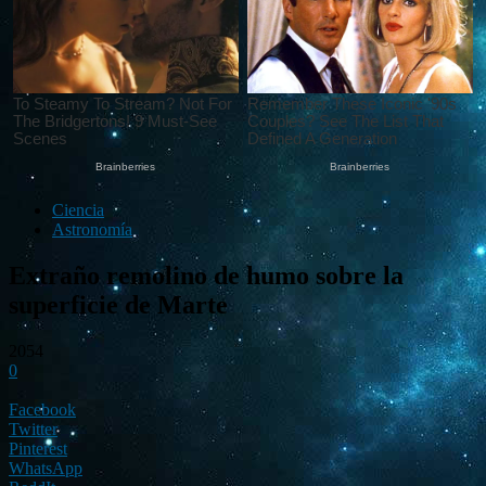
Ciencia
Astronomía
Extraño remolino de humo sobre la
superficie de Marte
2054
0
Facebook
Twitter
Pinterest
WhatsApp