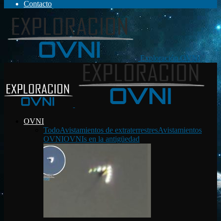
Contacto
Exploración OVNI
OVNI
Todo
Avistamientos de extraterrestres
Avistamientos
OVNI
OVNIs en la antigüedad