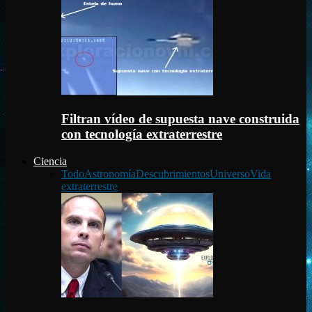
Filtran vídeo de supuesta nave construida
con tecnología extraterrestre
Ciencia
Todo
Astronomía
Descubrimientos
Universo
Vida
extraterrestre