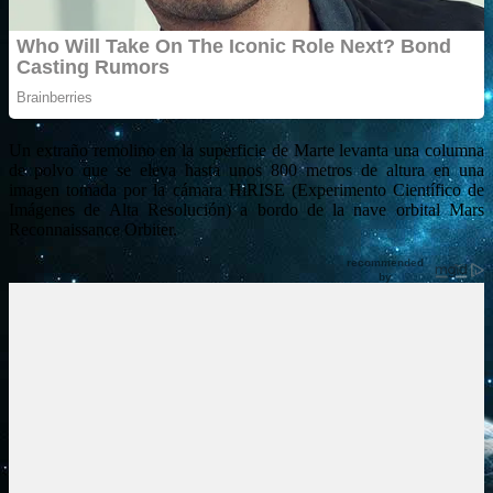
Un extraño remolino en la superficie de Marte levanta una columna
de polvo que se eleva hasta unos 800 metros de altura en una
imagen tomada por la cámara HiRISE (Experimento Científico de
Imágenes de Alta Resolución) a bordo de la nave orbital Mars
Reconnaissance Orbiter.