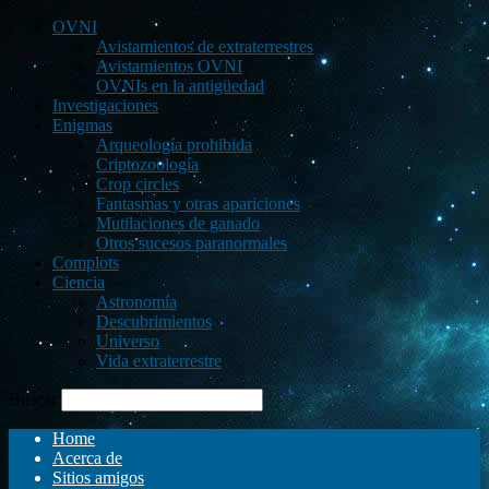
OVNI
Avistamientos de extraterrestres
Avistamientos OVNI
OVNIs en la antigüedad
Investigaciones
Enigmas
Arqueología prohibida
Criptozoología
Crop circles
Fantasmas y otras apariciones
Mutilaciones de ganado
Otros sucesos paranormales
Complots
Ciencia
Astronomía
Descubrimientos
Universo
Vida extraterrestre
Buscar
Home
Acerca de
Sitios amigos