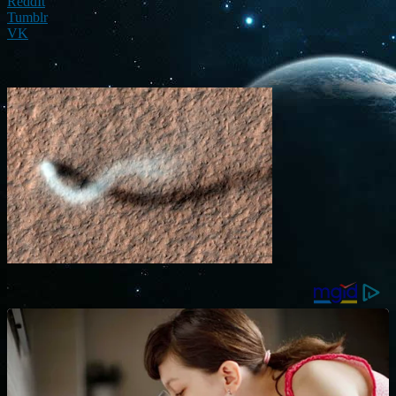
ReddIt
Tumblr
VK