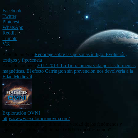
Facebook
Twitter
Pinterest
WhatsApp
ReddIt
Tumblr
VK
Artículo anterior
Reportaje sobre las personas índigo. Evolución,
testigos y frecuencia
Artículo siguiente
2012-2013: La Tierra amenazada por las tormentas
magnéticas. El efecto Carrington sin prevención nos devolvería a la
Edad Medieval
Exploración OVNI
https://www.exploracionovni.com/
“Investigar, descubrir y difundir la verdad de los fenómenos y
enigmas relacionados al tema OVNI en nuestro mundo".