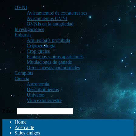
OVNI
Avistamientos de extraterrestres
Avistamientos OVNI
OVNIs en la antigüedad
Investigaciones
Enigmas
Arqueología prohibida
Criptozoología
Crop circles
Fantasmas y otras apariciones
Mutilaciones de ganado
Otros sucesos paranormales
Complots
Ciencia
Astronomía
Descubrimientos
Universo
Vida extraterrestre
Buscar
Home
Acerca de
Sitios amigos