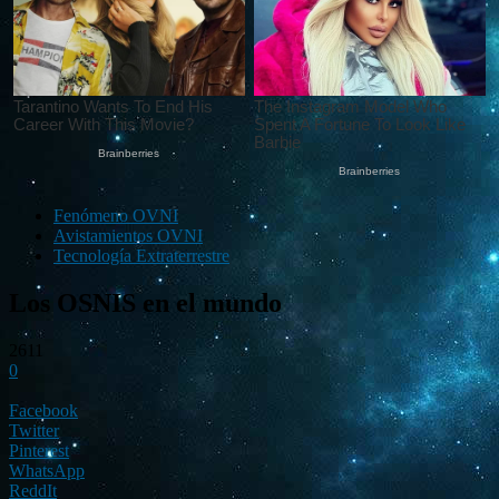
Fenómeno OVNI
Avistamientos OVNI
Tecnología Extraterrestre
Los OSNIS en el mundo
2611
0
Facebook
Twitter
Pinterest
WhatsApp
ReddIt