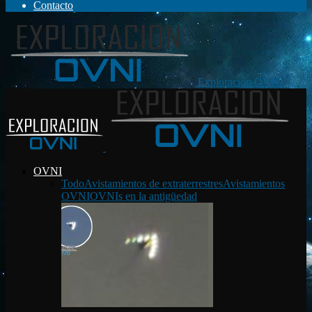
Contacto
Exploración OVNI
OVNI
Todo
Avistamientos de extraterrestres
Avistamientos
OVNI
OVNIs en la antigüedad