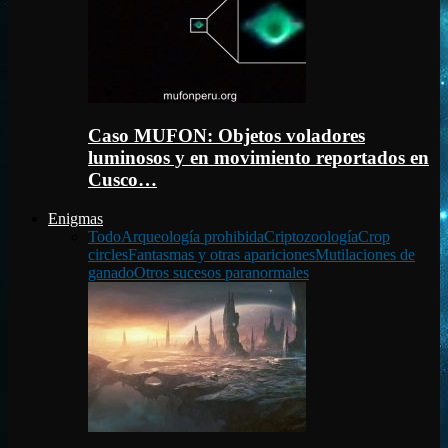
Caso MUFON: Objetos voladores
luminosos y en movimiento reportados en
Cusco…
Enigmas
Todo
Arqueología prohibida
Criptozoología
Crop
circles
Fantasmas y otras apariciones
Mutilaciones de
ganado
Otros sucesos paranormales