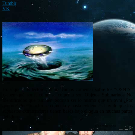
Tumblr
VK
Hola queridos lectores, ahora vamos comentar sobre los “OSNIS”
¿saben qué son?, como se comenta son Objetos Submarinos No
Identificados que también podrían ser lo mismo que un ovni ¿Por
qué no? Pues mucho se comenta y hasta evidencias hay de que los
supuestos extraterrestres tienen bases bajo el agua en muchas partes
del globo.