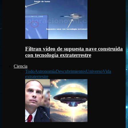
Filtran vídeo de supuesta nave construida
con tecnología extraterrestre
Ciencia
Todo
Astronomía
Descubrimientos
Universo
Vida
extraterrestre