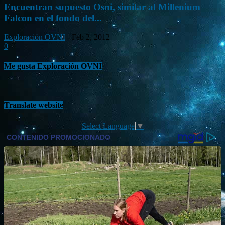
Encuentran supuesto Osni, similar al Millenium
Falcon en el fondo del...
Exploración OVNI
-
Feb 2, 2012
0
Me gusta Exploración OVNI
Translate website
Select Language
▼