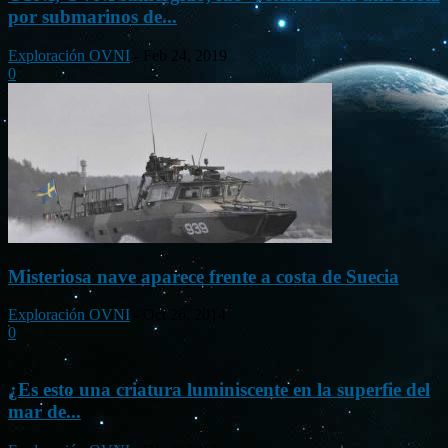
por submarinos de...
Exploración OVNI
-
Feb 24, 2019
0
Misteriosa nave aparece frente a costa de Suecia
Exploración OVNI
-
Oct 26, 2014
0
¿Es esto una criatura luminiscente en la superfie del
mar de...