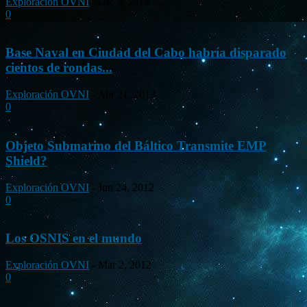
Exploración OVNI
-
Dic 9, 2013
0
Base Naval en Ciudad del Cabo habría disparado
cientos de rondas...
Exploración OVNI
-
Abr 21, 2013
0
Objeto Submarino del Báltico Transmite EMP
Shield?
Exploración OVNI
-
Jun 24, 2012
0
Los OSNIS en el mundo
Exploración OVNI
-
Mar 2, 2012
0