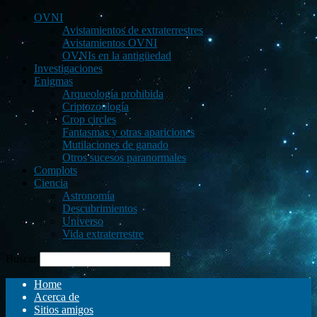
OVNI
Avistamientos de extraterrestres
Avistamientos OVNI
OVNIs en la antigüedad
Investigaciones
Enigmas
Arqueología prohibida
Criptozoología
Crop circles
Fantasmas y otras apariciones
Mutilaciones de ganado
Otros sucesos paranormales
Complots
Ciencia
Astronomía
Descubrimientos
Universo
Vida extraterrestre
Buscar
Home
Acerca de
Sitios amigos