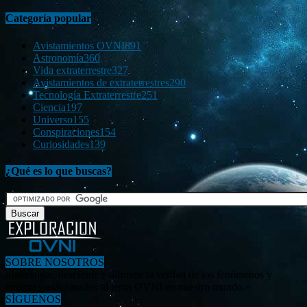
Categoría popular
Avistamientos OVNI
891
Astronomía
360
Vida extraterrestre
327
Avistamientos de extraterrestres
290
Tecnología Extraterrestre
251
Ciencia
197
Universo
155
Conspiraciones
154
Curiosidades
139
¿Qué es lo que buscas?
SOBRE NOSOTROS
«Investigar, descubrir y difundir la verdad de los fenómenos y
enigmas relacionados al tema OVNI en nuestro mundo.»
SÍGUENOS