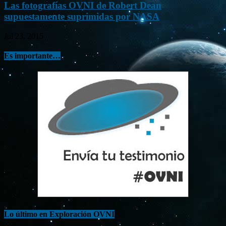
Las fotografías OVNI de Robert Dean
supuestamente suprimidas por NASA
Jul 23, 2015
Es importante…
Lo último en Exploración OVNI