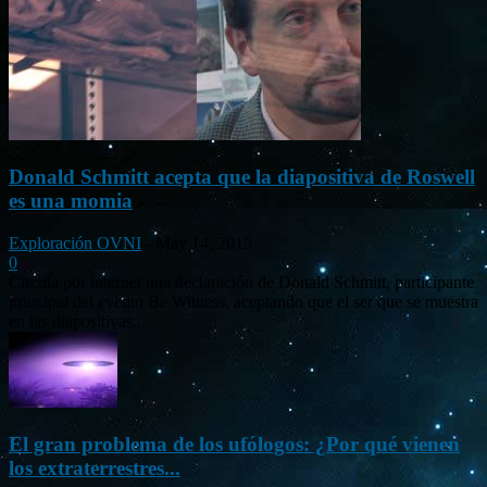
Donald Schmitt acepta que la diapositiva de Roswell
es una momia
Exploración OVNI
-
May 14, 2015
0
Circula por internet una declaración de Donald Schmitt, participante
principal del evento Be Witness, aceptando que el ser que se muestra
en las diapositivas...
El gran problema de los ufólogos: ¿Por qué vienen
los extraterrestres...