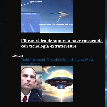
Filtran vídeo de supuesta nave construida
con tecnología extraterrestre
Ciencia
Todo
Astronomía
Descubrimientos
Universo
Vida
extraterrestre