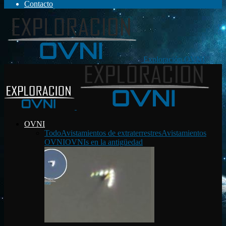
Contacto
Exploración OVNI
OVNI
Todo
Avistamientos de extraterrestres
Avistamientos
OVNI
OVNIs en la antigüedad