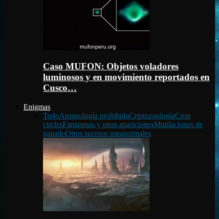
Caso MUFON: Objetos voladores
luminosos y en movimiento reportados en
Cusco…
Enigmas
Todo
Arqueología prohibida
Criptozoología
Crop
circles
Fantasmas y otras apariciones
Mutilaciones de
ganado
Otros sucesos paranormales