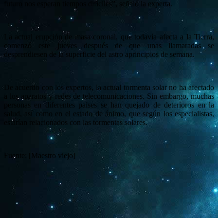
futuro nos esperan tiempos difíciles”, señaló la experta.
La actual erupción de masa coronal, que todavía afecta a la Tierra,
comenzó este jueves después de que unas llamaradas se
desprendiesen de la superficie del astro aprincipios de semana.
De acuerdo con los expertos, la actual tormenta solar no ha afectado
a los aparatos y redes de telecomunicaciones. Sin embargo, muchas
personas en diferentes países se han quejado de deterioros en la
salud, así como en el estado de ánimo, que según los especialistas,
estarían relacionados con las tormentas solares.
Fuente: [Maestro viejo]