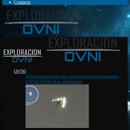
Contacto
Exploración OVNI
OVNI
Todo
Avistamientos de extraterrestres
Avistamientos
OVNI
OVNIs en la antigüedad