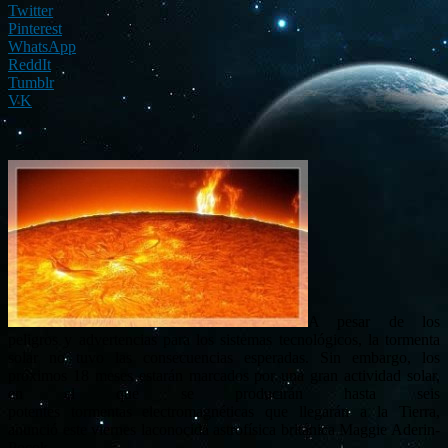
Twitter
Pinterest
WhatsApp
ReddIt
Tumblr
VK
A pesar de los
peligros y advertencias para los sistemas tecnológicos, la tormenta
solar no tuvo las consecuencias esperadas. Sin embargo, los
próximos 18 meses estarán marcados por una gran actividad solar,
en el que se producirán hasta seis
potentes tormentas electromagnéticas que llegarán a la Tierra,
anunció este viernes laconocida astrofísica británica Maggie Aderin-
Pocok.