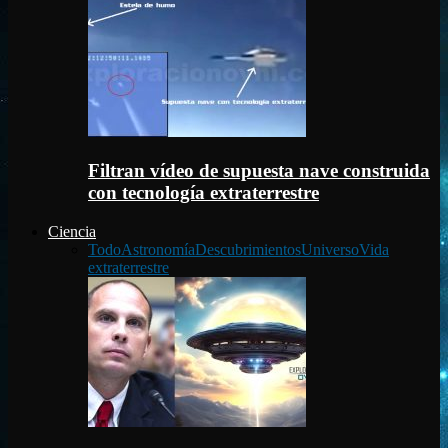
Filtran vídeo de supuesta nave construida
con tecnología extraterrestre
Ciencia
Todo
Astronomía
Descubrimientos
Universo
Vida
extraterrestre