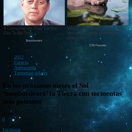
2012
Ciencia
Astronomía
Tormentas solares
En los próximos meses el Sol
‘bombardeará’ la Tierra con tormentas
más potentes
2010
0
Facebook