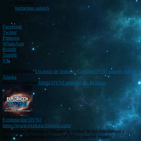
Etiquetas
tormentas solares
Facebook
Twitter
Pinterest
WhatsApp
ReddIt
Tumblr
VK
Artículo anterior
Un poco de historia: Caso de OVNI gigante sobre
Alaska
Artículo siguiente
Alerta OVNI mundial de 48 horas
Exploración OVNI
https://www.exploracionovni.com/
“Investigar, descubrir y difundir la verdad de los fenómenos y
enigmas relacionados al tema OVNI en nuestro mundo".