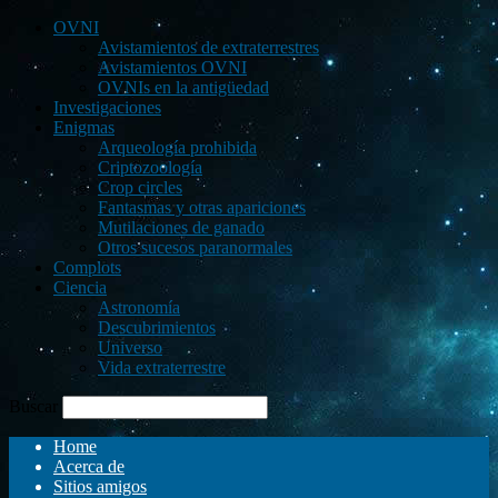
OVNI
Avistamientos de extraterrestres
Avistamientos OVNI
OVNIs en la antigüedad
Investigaciones
Enigmas
Arqueología prohibida
Criptozoología
Crop circles
Fantasmas y otras apariciones
Mutilaciones de ganado
Otros sucesos paranormales
Complots
Ciencia
Astronomía
Descubrimientos
Universo
Vida extraterrestre
Buscar
Home
Acerca de
Sitios amigos