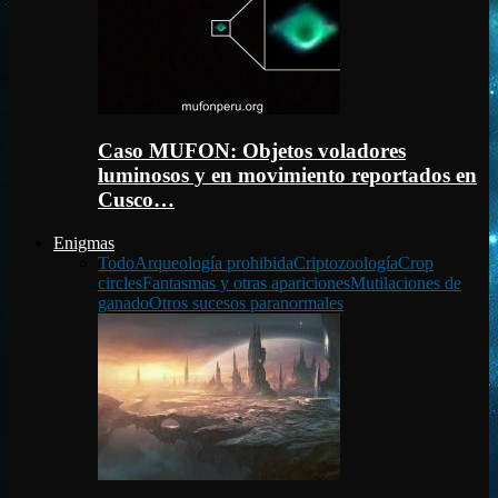
Caso MUFON: Objetos voladores
luminosos y en movimiento reportados en
Cusco…
Enigmas
Todo
Arqueología prohibida
Criptozoología
Crop
circles
Fantasmas y otras apariciones
Mutilaciones de
ganado
Otros sucesos paranormales