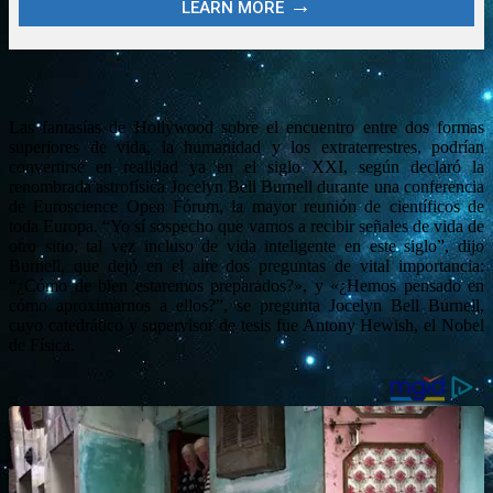
Las fantasías de Hollywood sobre el encuentro entre dos formas
superiores de vida, la humanidad y los extraterrestres, podrían
convertirse en realidad ya en el siglo XXI, según declaró la
renombrada astrofísica Jocelyn Bell Burnell durante una conferencia
de Euroscience Open Fórum, la mayor reunión de científicos de
toda Europa. “Yo sí sospecho que vamos a recibir señales de vida de
otro sitio, tal vez incluso de vida inteligente en este siglo”, dijo
Burnell, que dejó en el aire dos preguntas de vital importancia:
“¿Cómo de bien estaremos preparados?», y «¿Hemos pensado en
cómo aproximarnos a ellos?”, se pregunta Jocelyn Bell Burnell,
cuyo catedrático y supervisor de tesis fue Antony Hewish, el Nobel
de Física.