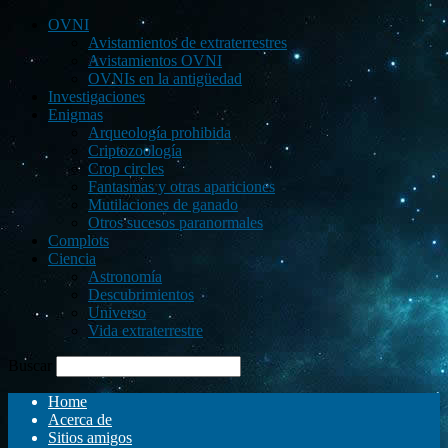
OVNI
Avistamientos de extraterrestres
Avistamientos OVNI
OVNIs en la antigüedad
Investigaciones
Enigmas
Arqueología prohibida
Criptozoología
Crop circles
Fantasmas y otras apariciones
Mutilaciones de ganado
Otros sucesos paranormales
Complots
Ciencia
Astronomía
Descubrimientos
Universo
Vida extraterrestre
Buscar
Home
Acerca de
Sitios amigos