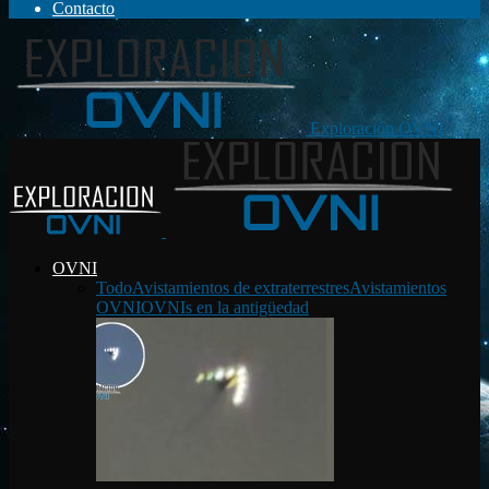
Contacto
Exploración OVNI
OVNI
Todo
Avistamientos de extraterrestres
Avistamientos
OVNI
OVNIs en la antigüedad