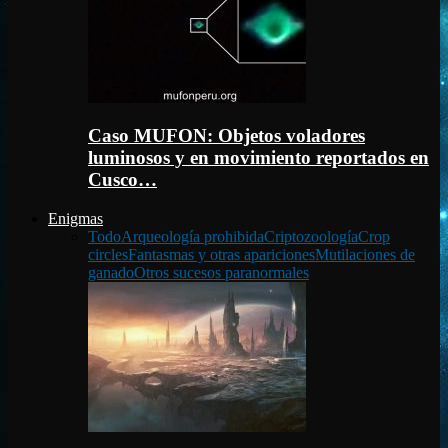
Caso MUFON: Objetos voladores
luminosos y en movimiento reportados en
Cusco…
Enigmas
Todo
Arqueología prohibida
Criptozoología
Crop
circles
Fantasmas y otras apariciones
Mutilaciones de
ganado
Otros sucesos paranormales