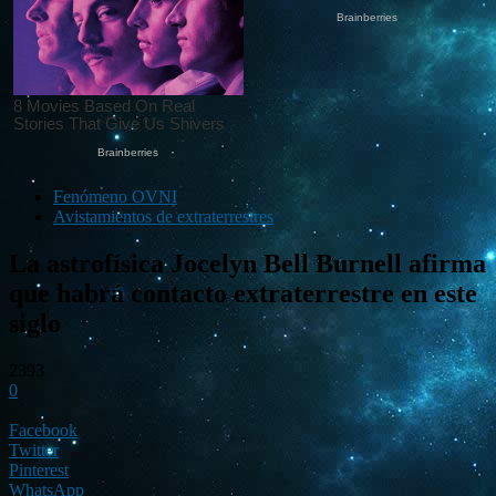
Fenómeno OVNI
Avistamientos de extraterrestres
La astrofísica Jocelyn Bell Burnell afirma
que habrá contacto extraterrestre en este
siglo
2393
0
Facebook
Twitter
Pinterest
WhatsApp