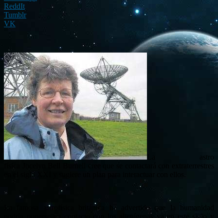
ReddIt
Tumblr
VK
La astro
física Jocelyn Bell Burnell cree que se contactará con extraterrestres
en el siglo XXI y sugiere un plan para interactuar con ellos.
La famosa astrofísica británica ha advertido que la humanidad
podría ponerse en contacto con los alienígenas ya en este siglo y