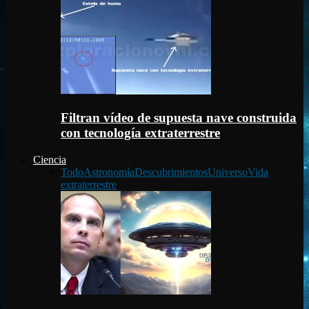
Filtran vídeo de supuesta nave construida
con tecnología extraterrestre
Ciencia
Todo
Astronomía
Descubrimientos
Universo
Vida
extraterrestre