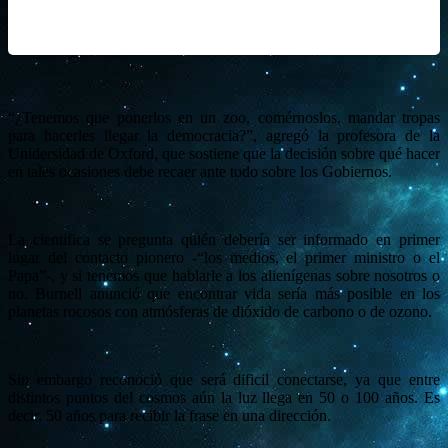
“¿Tenemos que ponerlos en un zoo, comérnoslos, mandar tropas
para hacerles llegar la democracia?”, agregó la profesora de la
Unidersidad de Oxford, que sostiene que la decisión sobre qué hacer
en tales ocasiones debe recaer ante todo sobre los Gobiernos.
La cientifica se pregunta quién debería ser informado en primer
lugar del contacto pionero -“los medios, el primer ministro o el
Papa”-, y si tenemos que hablarle a los alienígenas sobre nosotros o
no. Burnell anunció que encontrar vida sería más posible en los
planetas rocosos con atmósferas de dióxido de carbono o de ozono.
Sin embargo reconoció que será dificil conectarse, ya que entre
distintos puntos del cosmos aún la luz llega en 50 o 100 años. Es
decir, 50 años para recibir la frase en una dirección.