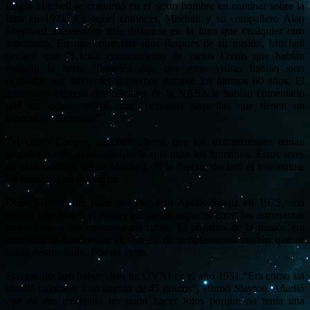
Edgar Mitchell se convirtió en el sexto hombre en caminar sobre la
luna en 1971. En aquel entonces, Mitchell y su compañero Alan
Shephard atravesaron más distancia en la luna que cualquier otro
astronauta. En una entrevista años después de su misión, Mitchell
declaró que él tenía conocimiento de varios Ovnis que habían
visitado la tierra. También dijo que estas visitas habían sido
ocultadas por diferentes gobiernos durante los últimos 60 años. El
astronauta expresó que oficiales de la NASA le habían comentado
que los extraterrestres eran “personas pequeñas que tienen un
aspecto poco común”.
Tal como Cooper, Mitchell afirmó que los extraterrestres tenían
tecnología más avanzada que la que usan los humanos. Estos seres
no eran hostiles, según Mitchell. Si lo fueran, declaró el astronauta,
los humanos no existirían.
Deke Slayton fue parte del Proyecto Apollo-Soyuz en 1975, una
misión que marcó el primer encuentro espacial entre los astronautas
americanos y los cosmonautas rusos. El objetivo de la misión era
averiguar si funcionaba el sistema de acoplamiento común que se
había desarrollado. Fue un éxito.
Slayton declaró haber visto un OVNI en el año 1951.“Era como un
platillo colocado a un ángulo de 45 grados”, afirmó Slayton. Añadió
que en ese momento no pudo hacer fotos porque no tenía una