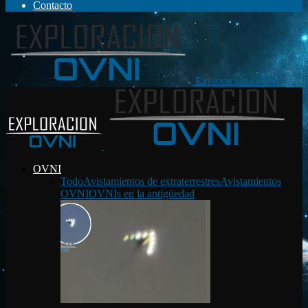
Contacto
Exploración OVNI
OVNI
Todo
Avistamientos de extraterrestres
Avistamientos
OVNI
OVNIs en la antigüedad