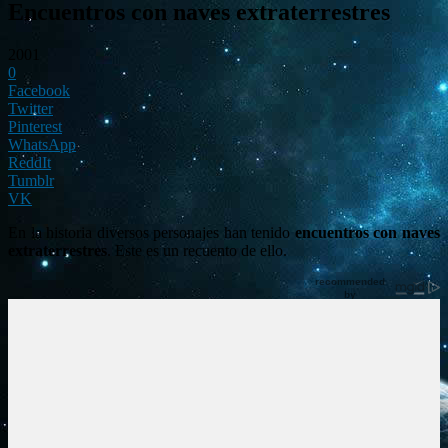
Encuentros con naves extraterrestres
2001
0
Facebook
Twitter
Pinterest
WhatsApp
ReddIt
Tumblr
VK
En la historia diversos personajes han tenido
encuentros con naves
extraterrestres
. Este es un recuento de ello.