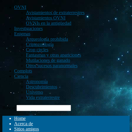
OVNI
Avistamientos de extraterrestres
Avistamientos OVNI
OVNIs en la antigüedad
Investigaciones
Enigmas
Arqueología prohibida
Criptozoología
Crop circles
Fantasmas y otras apariciones
Mutilaciones de ganado
Otros sucesos paranormales
Complots
Ciencia
Astronomía
Descubrimientos
Universo
Vida extraterrestre
Buscar
Home
Acerca de
Sitios amigos