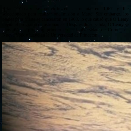
Brian O’Leary se convirtió en astronauta en 1967 y fue
seleccionado para realizar una misión a Marte. Sin embargo, los
planes para Marte se cancelaron en 1968, lo que causó que O’Leary
dejara el programa de astronautas. Después de su salida, O’Leary se
convirtió en profesor, primero en la Universidad de Cornell en
Nueva York y luego en la Universidad de Princeton.