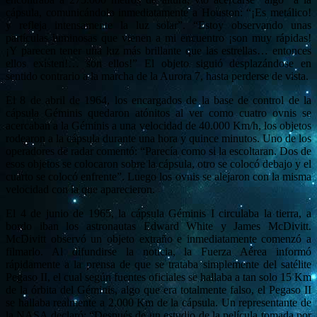
cápsula, comunicándolo inmediatamente a Houston: “¡Es metálico!
y refleja intensamente la luz solar”. “Estoy observando unas
partículas luminosas que vienen a mi encuentro ¡son muy rápidas!
¡Y parecen tener una luz más brillante que las estrellas… entonces
ellos existen!… son ellos!” El objeto siguió desplazándose en
sentido contrario a la marcha de la Aurora 7, hasta perderse de vista.
El 8 de abril de 1964, los encargados de la base de control de la
cápsula Géminis quedaron atónitos al ver como cuatro ovnis se
acercaban a la Géminis a una velocidad de 40.000 Km/h, los objetos
rodearon a la cápsula durante una hora y quince minutos. Uno de los
operadores de radar comentó: “Parecía como si la escoltaran. Dos de
esos objetos se colocaron sobre la cápsula, otro se colocó debajo y el
cuarto se colocó enfrente”. Luego los ovnis se alejaron con la misma
velocidad con la que aparecieron.
El 4 de junio de 1965, la cápsula Géminis I circulaba la tierra, a
bordo iban los astronautas Edward White y James McDivitt.
McDivitt observó un objeto extraño e inmediatamente comenzó a
filmarlo. Al difundirse la noticia, la Fuerza Aérea informó
rápidamente a la prensa de que se trataba simplemente del satélite
Pegaso II, el cual según fuentes oficiales se hallaba a tan solo 15 Km
de la órbita del Géminis, algo que era totalmente falso, el Pegaso II
se hallaba realmente a 2.000 Km de la cápsula. Un representante de
la NASA declaró: “Después de un estudio de la película tomada por