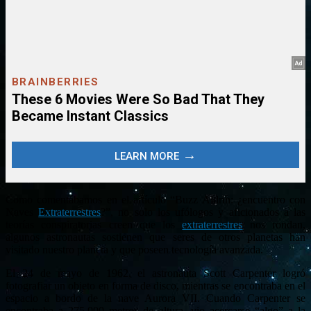
Como comentábamos en el artículo “Buzz Aldrin: ¿encuentro con
Naves
Extraterrestres
?”, no solo los ufólogos y aficionados a las
teorías conspiratorias creen que los
extraterrestres
nos rondan,
algunos astronautas sostienen que seres de otros planetas han
visitado nuestro planeta y que poseen tecnología avanzada.
El 24 de mayo de 1962, el astronauta Scott Carpenter logró
fotografiar un objeto en forma de disco, mientras se encontraba en el
espacio a bordo de la nave Aurora VII. Cuando Carpenter se
encontraba a 275.000 metros de altura, vio acercarse “algo” a la