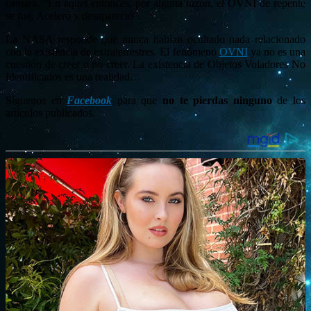
cámara. “En aquel entonces, por alguna razón, el OVNI de repente
se fue. Aceleró y desapareció”.
La NASA responde que nunca habían ocultado nada relacionado
con la existencia de extraterrestres. El fenómeno
OVNI
ya no es una
cuestión de creer o no creer. La existencia de Objetos Voladores No
Identificados es una realidad…
Síguenos en
Facebook
para que
no te pierdas ninguno
de los
artículos publicados.