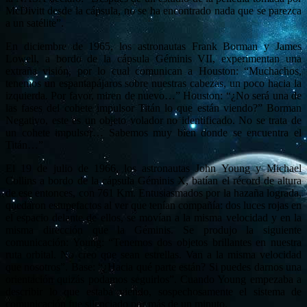
McDivitt desde la cápsula, no se ha encontrado nada que se parezca
a un satélite”.
En diciembre de 1965, los astronautas Frank Borman y James
Lowell, a bordo de la cápsula Géminis VII, experimentan una
extraña visión, por lo cual comunican a Houston: “Muchachos,
tenemos un espantapájaros sobre nuestras cabezas, un poco hacia la
izquierda. Por favor, miren de nuevo…” Houston: “¿No será una de
las fases del cohete impulsor Titán lo que están viendo?” Borman
Negativo, este es un objeto volador no identificado. No se trata de
un cohete impulsor… Sabemos muy bien donde se encuentra el
Titán…”
El 19 de julio de 1966, los astronautas John Young y Michael
Collins a bordo de la cápsula Géminis X, batían el récord de altura
de ese entonces, con 761 Km. Entusiasmados por la hazaña lograda,
quedaron estupefactos al ver que tenían compañía: dos luces rojas en
el espacio delante de ellos, se movían a la misma velocidad y en la
misma dirección que la Géminis. Se produjo la siguiente
comunicación: Young: “Tenemos dos objetos brillantes en nuestra
ruta orbital. No creo que sean estrellas. Van a la misma velocidad
que nosotros”. Base: “¿Hacia qué parte están? Si puedes darnos una
orientación quizás podamos seguirlos”. Cuando Young empezaba a
describir lo que estaba viendo, sospechosamente el sistema de
comunicación fue silenciado por más de un minuto.