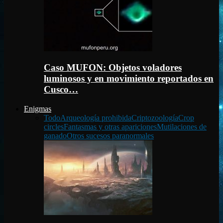
Caso MUFON: Objetos voladores
luminosos y en movimiento reportados en
Cusco…
Enigmas
Todo
Arqueología prohibida
Criptozoología
Crop
circles
Fantasmas y otras apariciones
Mutilaciones de
ganado
Otros sucesos paranormales