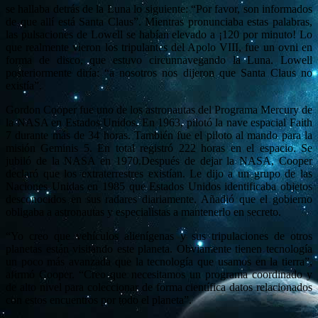
se hallaba detrás de la Luna lo siguiente: “Por favor, son informados
de que allí está Santa Claus”. Mientras pronunciaba estas palabras,
las pulsaciones de Lowell se habían elevado a ¡120 por minuto! Lo
que realmente vieron los tripulantes del Apolo VIII, fue un ovni en
forma de disco, que estuvo circunnavegando la Luna. Lowell
posteriormente diría: “a nosotros nos dijeron que Santa Claus no
existía”.
Gordon Cooper fue uno de los astronautas del Programa Mercury de
la NASA en Estados Unidos. En 1963, pilotó la nave espacial Faith
7 durante más de 34 horas. También fue el piloto al mando para la
misión Geminis 5. En total registró 222 horas en el espacio. Se
jubiló de la NASA en 1970.Después de dejar la NASA, Cooper
declaró que los extraterrestres existían. Le dijo a un grupo de las
Naciones Unidas en 1985 que Estados Unidos identificaba objetos
desconocidos en sus radares diariamente. Añadió que el gobierno
obligaba a astronautas y especialistas a mantenerlo en secreto.
“Yo creo que vehículos alienígenas y sus tripulaciones de otros
planetas están visitando este planeta. Obviamente tienen tecnología
un poco más avanzada que la tecnología que usamos en la tierra”,
afirmó Cooper. “Creo que necesitamos un programa coordinado y
de alto nivel para coleccionar de forma científica datos relacionados
con estos encuentros por todo el planeta”.