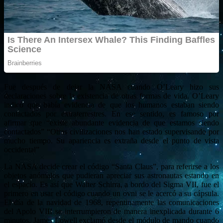
Fue después de dejar la NASA cuando O’Leary hizo sus
declaraciones sobre la existencia de otras formas de vida. O’Leary
indicó que había evidencia de que los humanos estaban siendo
contactados por extraterrestres. En ese sentido, es famoso por
afirmar que “existe abundante evidencia de que estamos siendo
contactados” “Otras civilizaciones nos han estado supervisando por
mucho tiempo. Su apariencia es extraña desde el punto de vista
occidental”
La NASA decide crear el código “Santa Claus”, para referirse a los
objetos anómalos que pudieran apreciar sus astronautas estando en
el espacio. Es así que Walter Schirra, a bordo del Sigma VII, fue el
primero en usar el código cuando un ovni se le acercó a su cápsula.
El día de la navidad de 1968, repentinamente las comunicaciones
del Apolo VIII se interrumpieron de manera inexplicada durante 6
minutos. James Lowell exclamó desde el módulo de mando cuando