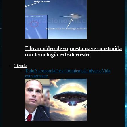
Filtran vídeo de supuesta nave construida
con tecnología extraterrestre
Ciencia
Todo
Astronomía
Descubrimientos
Universo
Vida
extraterrestre