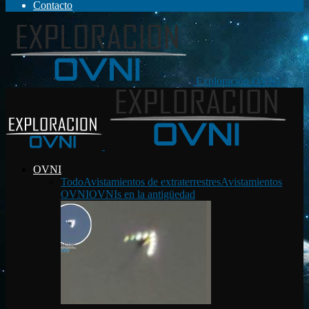
Contacto
Exploración OVNI
OVNI
Todo
Avistamientos de extraterrestres
Avistamientos
OVNI
OVNIs en la antigüedad