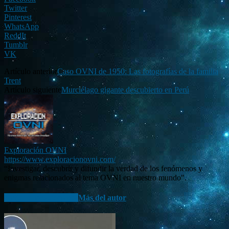
Twitter
Pinterest
WhatsApp
ReddIt
Tumblr
VK
Artículo anterior
Caso OVNI de 1950: Las fotografías de la familia
Trent
Artículo siguiente
Murciélago gigante descubierto en Perú
Exploración OVNI
https://www.exploracionovni.com/
“Investigar, descubrir y difundir la verdad de los fenómenos y
enigmas relacionados al tema OVNI en nuestro mundo".
Artículo relacionados
Más del autor