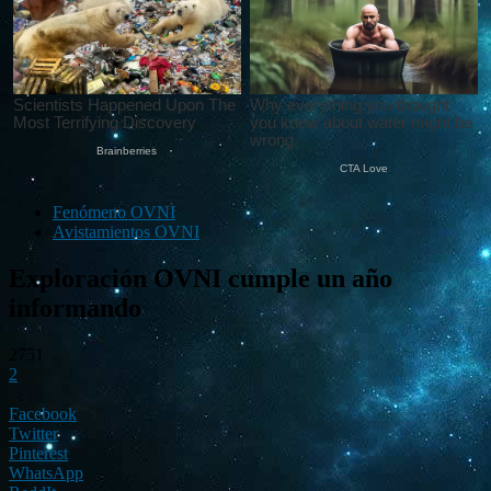
Fenómeno OVNI
Avistamientos OVNI
Exploración OVNI cumple un año
informando
2751
2
Facebook
Twitter
Pinterest
WhatsApp