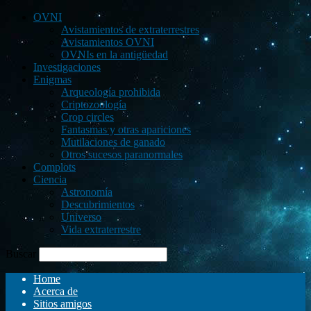
OVNI
Avistamientos de extraterrestres
Avistamientos OVNI
OVNIs en la antigüedad
Investigaciones
Enigmas
Arqueología prohibida
Criptozoología
Crop circles
Fantasmas y otras apariciones
Mutilaciones de ganado
Otros sucesos paranormales
Complots
Ciencia
Astronomía
Descubrimientos
Universo
Vida extraterrestre
Buscar
Home
Acerca de
Sitios amigos