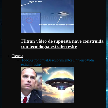
Filtran vídeo de supuesta nave construida
con tecnología extraterrestre
Ciencia
Todo
Astronomía
Descubrimientos
Universo
Vida
extraterrestre