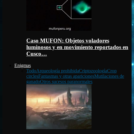
Caso MUFON: Objetos voladores
luminosos y en movimiento reportados en
Cusco…
Enigmas
Todo
Arqueología prohibida
Criptozoología
Crop
circles
Fantasmas y otras apariciones
Mutilaciones de
ganado
Otros sucesos paranormales